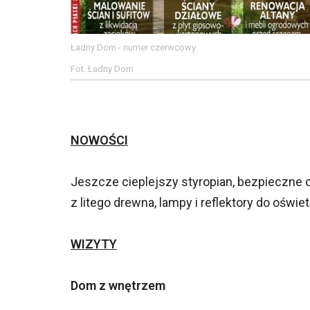
Ładny Dom - numer czerwcowy
Fot. Ładny Dom
NOWOŚCI
Jeszcze cieplejszy styropian, bezpieczne 
z litego drewna, lampy i reflektory do oświet
WIZYTY
Dom z wnętrzem