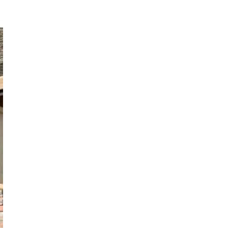
każdego rozwiązania.
Jak urządzić funkcjonalną i nowoczesną
łazienkę? Praktyczny poradnik
Dom pod inteligentną ochroną podczas
wakacji
Jak dbać o drewniane meble, aby służyły
przez dekady? Zasady pielęgnacji