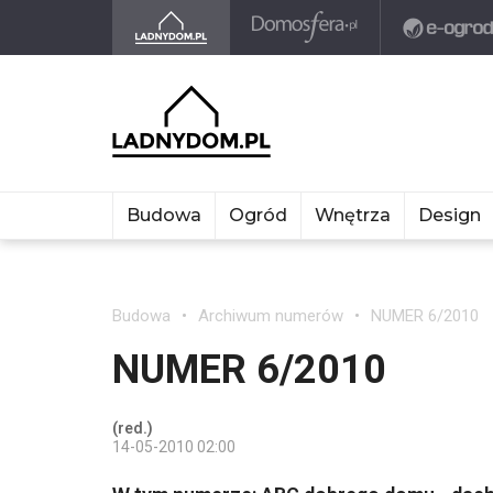
Budowa
Ogród
Wnętrza
Design
Budowa
Archiwum numerów
NUMER 6/2010
NUMER 6/2010
(red.)
14-05-2010 02:00