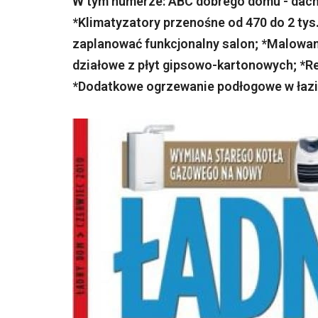
W tym numerze: ABC dobrego domu - dach
*Klimatyzatory przenośne od 470 do 2 tys
zaplanować funkcjonalny salon; *Malowanie
działowe z płyt gipsowo-kartonowych; *R
*Dodatkowe ogrzewanie podłogowe w łaz