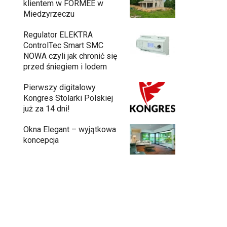
klientem w FORMEE w
Miedzyrzeczu
Regulator ELEKTRA
ControlTec Smart SMC
NOWA czyli jak chronić się
przed śniegiem i lodem
Pierwszy digitalowy
Kongres Stolarki Polskiej
już za 14 dni!
Okna Elegant – wyjątkowa
koncepcja
Budowa domu z gotowych modułów – jak
przebiega cały proces?
Meble ogrodowe drewniane, metalowe
czy z technorattanu? Plusy i minusy