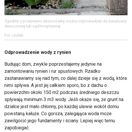
Zgodnie z przepisami deszczówkę można odprowadzać do kanalizacji
deszczowej lub ogólnospławnej
Fot. Lindab
Odprowadzenie wody z rynien
Budując dom, zwykle poprzestajemy jedynie na
zamontowaniu rynien i rur spustowych. Rzadko
zastanawiamy się nad tym, co dalej dzieje się z wodą, która
nimi spływa. A jest jej całkiem sporo, bo z dachu o
powierzchni około 150 m2 podczas średniego deszczu
spływają minimum 3 m3 wody. Jeśli okaże się, że grunt na
działce jest mało chłonny, po każdej ulewie wokół domu
powstaną kałuże. Co gorsza, zalegająca woda może
zawilgocić jego fundamenty i ściany. Lepiej więc temu
zapobiegać.