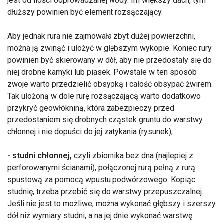
jest od ilości odprowadzanej wody. Im większy dach, tym
dłuższy powinien być element rozsączający.
Aby jednak rura nie zajmowała zbyt dużej powierzchni,
można ją zwinąć i ułożyć w głębszym wykopie. Koniec rury
powinien być skierowany w dół, aby nie przedostały się do
niej drobne kamyki lub piasek. Powstałe w ten sposób
zwoje warto przedzielić obsypką i całość obsypać żwirem.
Tak ułożoną w dole rurę rozsączającą warto dodatkowo
przykryć geowłókniną, która zabezpieczy przed
przedostaniem się drobnych cząstek gruntu do warstwy
chłonnej i nie dopuści do jej zatykania (rysunek);
- studni chłonnej,
czyli zbiornika bez dna (najlepiej z
perforowanymi ścianami), połączonej rurą pełną z rurą
spustową za pomocą wpustu podwórzowego. Kopiąc
studnię, trzeba przebić się do warstwy przepuszczalnej.
Jeśli nie jest to możliwe, można wykonać głębszy i szerszy
dół niż wymiary studni, a na jej dnie wykonać warstwę