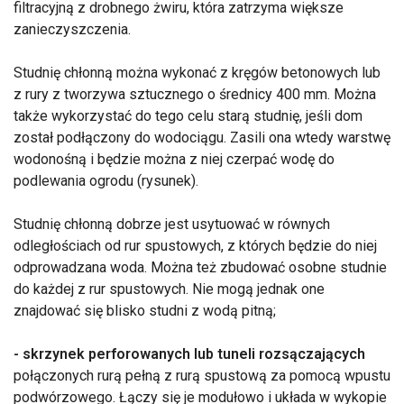
filtracyjną z drobnego żwiru, która zatrzyma większe
zanieczyszczenia.
Studnię chłonną można wykonać z kręgów betonowych lub
z rury z tworzywa sztucznego o średnicy 400 mm. Można
także wykorzystać do tego celu starą studnię, jeśli dom
został podłączony do wodociągu. Zasili ona wtedy warstwę
wodonośną i będzie można z niej czerpać wodę do
podlewania ogrodu (rysunek).
Studnię chłonną dobrze jest usytuować w równych
odległościach od rur spustowych, z których będzie do niej
odprowadzana woda. Można też zbudować osobne studnie
do każdej z rur spustowych. Nie mogą jednak one
znajdować się blisko studni z wodą pitną;
- skrzynek perforowanych lub tuneli rozsączających
połączonych rurą pełną z rurą spustową za pomocą wpustu
podwórzowego. Łączy się je modułowo i układa w wykopie