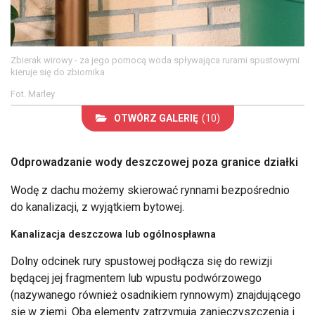
Zbierak wirowy - za jego pomocą woda spływająca rurami spustowymi
kieruje się do zbiornika
Fot. Marley
OTWÓRZ GALERIĘ
(10)
Odprowadzanie wody deszczowej poza granice działki
Wodę z dachu możemy skierować rynnami bezpośrednio
do kanalizacji, z wyjątkiem bytowej.
Kanalizacja deszczowa lub ogólnospławna
Dolny odcinek rury spustowej podłącza się do rewizji
będącej jej fragmentem lub wpustu podwórzowego
(nazywanego również osadnikiem rynnowym) znajdującego
się w ziemi. Oba elementy zatrzymują zanieczyszczenia i