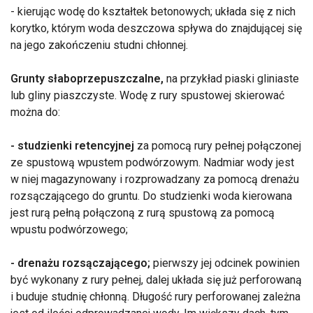
- kierując wodę do kształtek betonowych; układa się z nich
korytko, którym woda deszczowa spływa do znajdującej się
na jego zakończeniu studni chłonnej.
Grunty słaboprzepuszczalne,
na przykład piaski gliniaste
lub gliny piaszczyste. Wodę z rury spustowej skierować
można do:
- studzienki retencyjnej
za pomocą rury pełnej połączonej
ze spustową wpustem podwórzowym. Nadmiar wody jest
w niej magazynowany i rozprowadzany za pomocą drenażu
rozsączającego do gruntu. Do studzienki woda kierowana
jest rurą pełną połączoną z rurą spustową za pomocą
wpustu podwórzowego;
- drenażu rozsączającego;
pierwszy jej odcinek powinien
być wykonany z rury pełnej, dalej układa się już perforowaną
i buduje studnię chłonną. Długość rury perforowanej zależna