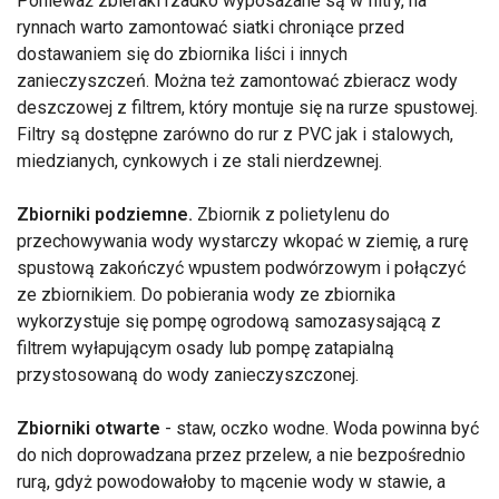
Ponieważ zbieraki rzadko wyposażane są w filtry, na
rynnach warto zamontować siatki chroniące przed
dostawaniem się do zbiornika liści i innych
zanieczyszczeń. Można też zamontować zbieracz wody
deszczowej z filtrem, który montuje się na rurze spustowej.
Filtry są dostępne zarówno do rur z PVC jak i stalowych,
miedzianych, cynkowych i ze stali nierdzewnej.
Zbiorniki podziemne.
Zbiornik z polietylenu do
przechowywania wody wystarczy wkopać w ziemię, a rurę
spustową zakończyć wpustem podwórzowym i połączyć
ze zbiornikiem. Do pobierania wody ze zbiornika
wykorzystuje się pompę ogrodową samozasysającą z
filtrem wyłapującym osady lub pompę zatapialną
przystosowaną do wody zanieczyszczonej.
Zbiorniki otwarte
- staw, oczko wodne. Woda powinna być
do nich doprowadzana przez przelew, a nie bezpośrednio
rurą, gdyż powodowałoby to mącenie wody w stawie, a