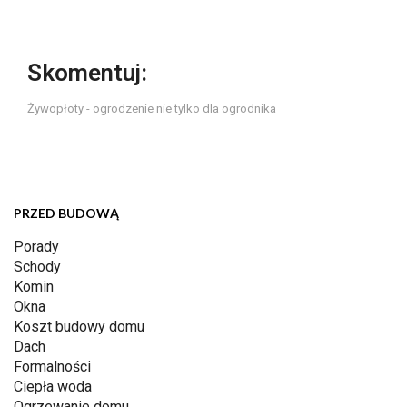
Skomentuj:
Żywopłoty - ogrodzenie nie tylko dla ogrodnika
PRZED BUDOWĄ
Porady
Schody
Komin
Okna
Koszt budowy domu
Dach
Formalności
Ciepła woda
Ogrzewanie domu