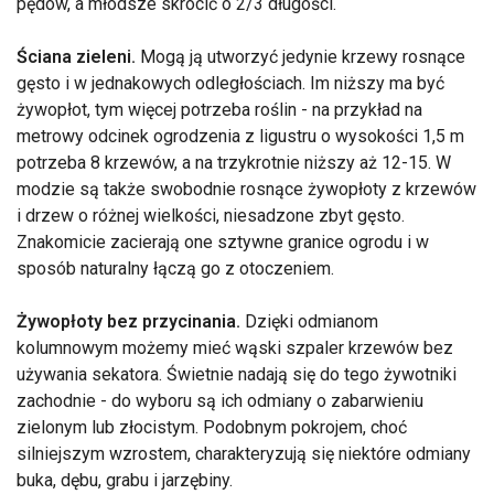
pędów, a młodsze skrócić o 2/3 długości.
Ściana zieleni.
Mogą ją utworzyć jedynie krzewy rosnące
gęsto i w jednakowych odległościach. Im niższy ma być
żywopłot, tym więcej potrzeba roślin - na przykład na
metrowy odcinek ogrodzenia z ligustru o wysokości 1,5 m
potrzeba 8 krzewów, a na trzykrotnie niższy aż 12-15. W
modzie są także swobodnie rosnące żywopłoty z krzewów
i drzew o różnej wielkości, niesadzone zbyt gęsto.
Znakomicie zacierają one sztywne granice ogrodu i w
sposób naturalny łączą go z otoczeniem.
Żywopłoty bez przycinania.
Dzięki odmianom
kolumnowym możemy mieć wąski szpaler krzewów bez
używania sekatora. Świetnie nadają się do tego żywotniki
zachodnie - do wyboru są ich odmiany o zabarwieniu
zielonym lub złocistym. Podobnym pokrojem, choć
silniejszym wzrostem, charakteryzują się niektóre odmiany
buka, dębu, grabu i jarzębiny.