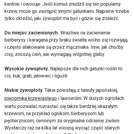
kwitnie i owocuje. Jeśli komuś znudził się ten popularny
krzew, może go zastąpić innymi gatunkami. Najpierw trzeba
tylko określić, jaki żywopłot ma być i gdzie się znaleźć.
Do miejsc zacienionych.
Wrażliwe na zacienienie
berberysy i karagana przy braku światła wolno się rozwijają
i często atakowane są przez mączniaka. Inne, jak choćby
cisy, znoszą cień, ale wymagają wilgotnej gleby.
Wysokie żywopłoty.
Najlepsze dla nich gatunki roślin to:
cis, buk, grab, jałowiec i ligustr.
Niskie żywopłoty.
Takie powstają z tawuły japońskiej,
pięciornika krzewiastego
i laurowiśni. W dużych ogrodach
warto pozwalać rozrastać się także bardziej okazałym
krzewom, na przykład ognikom, berberysom lub
pęcherznicom, cenionym za oryginalne odcienie zieleni.
Wystarczy raz na kilka lat wiosną wyciąć część starych