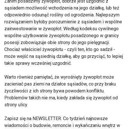
Zanim posadzimy żywopłot, dobrze jest uzgodnić z
sąsiadem możliwość wchodzenia na jego działkę, lub też
odpowiednio odsunąć rośliny od ogrodzenia. Najlepszym
rozwiązaniem byłoby porozumienie z sąsiadem i wspólne
zainwestowanie w żywopłot. Według kodeksu cywilnego
wspólne użytkowanie żywopłotu posadzonego w granicy
posesji zobowiązuje obie strony do jego pielęgnacji.
Chociaż właściciel żywopłotu - czyli ten, kto go sadził -
może wejść na sąsiednią działkę, aby go przyciąć, to lepiej
takie sprawy wcześniej uzgodnić.
Warto również pamiętać, że wyrośnięty żywopłot może
zacieniać pas ziemi na działce sąsiadów, co przy braku
życzliwości z ich strony bywa powodem konfliktu.
Problemów takich nie ma, kiedy zakłada się żywopłot od
strony ulicy.
Zapisz się na NEWSLETTER. Co tydzień najnowsze
wiadomości o budowie, remoncie i wykańczaniu wnętrz w