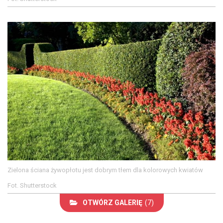
Zielona ściana żywopłotu jest dobrym tłem dla kolorowych kwiatów
Fot. Shutterstock
OTWÓRZ GALERIĘ
(7)