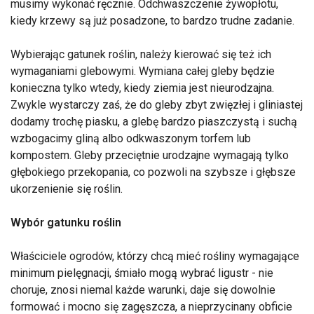
musimy wykonać ręcznie. Odchwaszczenie żywopłotu,
kiedy krzewy są już posadzone, to bardzo trudne zadanie.
Wybierając gatunek roślin, należy kierować się też ich
wymaganiami glebowymi. Wymiana całej gleby będzie
konieczna tylko wtedy, kiedy ziemia jest nieurodzajna.
Zwykle wystarczy zaś, że do gleby zbyt zwięzłej i gliniastej
dodamy trochę piasku, a glebę bardzo piaszczystą i suchą
wzbogacimy gliną albo odkwaszonym torfem lub
kompostem. Gleby przeciętnie urodzajne wymagają tylko
głębokiego przekopania, co pozwoli na szybsze i głębsze
ukorzenienie się roślin.
Wybór gatunku roślin
Właściciele ogrodów, którzy chcą mieć rośliny wymagające
minimum pielęgnacji, śmiało mogą wybrać ligustr - nie
choruje, znosi niemal każde warunki, daje się dowolnie
formować i mocno się zagęszcza, a nieprzycinany obficie