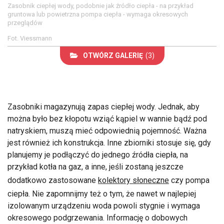
Zasobnik ciepłej wody, podobnie jak źródło ciepła - na przykład
gruntowa lub powietrzna pompa ciepła - wymaga okresowych
przeglądów
Fot. Viessmann
OTWÓRZ GALERIĘ
(3)
Zasobniki magazynują zapas ciepłej wody. Jednak, aby
można było bez kłopotu wziąć kąpiel w wannie bądź pod
natryskiem, muszą mieć odpowiednią pojemność. Ważna
jest również ich konstrukcja. Inne zbiorniki stosuje się, gdy
planujemy je podłączyć do jednego źródła ciepła, na
przykład kotła na gaz, a inne, jeśli zostaną jeszcze
dodatkowo zastosowane
kolektory słoneczne
czy pompa
ciepła. Nie zapomnijmy też o tym, że nawet w najlepiej
izolowanym urządzeniu woda powoli stygnie i wymaga
okresowego podgrzewania. Informację o dobowych