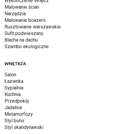
Wykończenie Wnętrz
Malowanie ścian
Narzędzia
Malowanie boazerii
Rusztowanie warszawskie
Sufit podwieszany
Blacha na dachu
Szambo ekologiczne
WNĘTRZA
Salon
Łazienka
Sypialnia
Kuchnia
Przedpokój
Jadalnia
Metamorfozy
Styl boho
Styl skandynawski