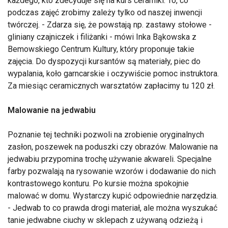
każdego, kto zdecyduje się na kurs ceramiki. To, co
podczas zajęć zrobimy zależy tylko od naszej inwencji
twórczej. - Zdarza się, że powstają np. zastawy stołowe -
gliniany czajniczek i filiżanki - mówi Inka Bąkowska z
Bemowskiego Centrum Kultury, który proponuje takie
zajęcia. Do dyspozycji kursantów są materiały, piec do
wypalania, koło garncarskie i oczywiście pomoc instruktora.
Za miesiąc ceramicznych warsztatów zapłacimy tu 120 zł.
Malowanie na jedwabiu
Poznanie tej techniki pozwoli na zrobienie oryginalnych
zasłon, poszewek na poduszki czy obrazów. Malowanie na
jedwabiu przypomina trochę używanie akwareli. Specjalne
farby pozwalają na rysowanie wzorów i dodawanie do nich
kontrastowego konturu. Po kursie można spokojnie
malować w domu. Wystarczy kupić odpowiednie narzędzia.
- Jedwab to co prawda drogi materiał, ale można wyszukać
tanie jedwabne ciuchy w sklepach z używaną odzieżą i