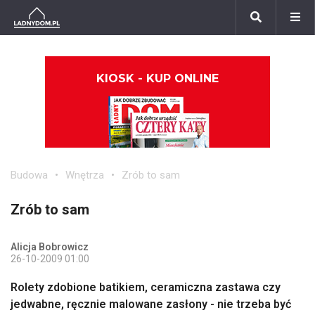
KIOSK - KUP ONLINE
Budowa
Wnętrza
Zrób to sam
Zrób to sam
Alicja Bobrowicz
26-10-2009 01:00
Rolety zdobione batikiem, ceramiczna zastawa czy
jedwabne, ręcznie malowane zasłony - nie trzeba być