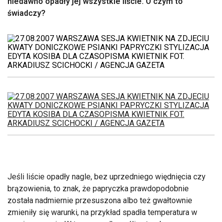
niedawno opadły jej wszystkie liście. O czym to
świadczy?
Jeśli liście opadły nagle, bez uprzedniego więdnięcia czy
brązowienia, to znak, że papryczka prawdopodobnie
została nadmiernie przesuszona albo też gwałtownie
zmieniły się warunki, na przykład spadła temperatura w