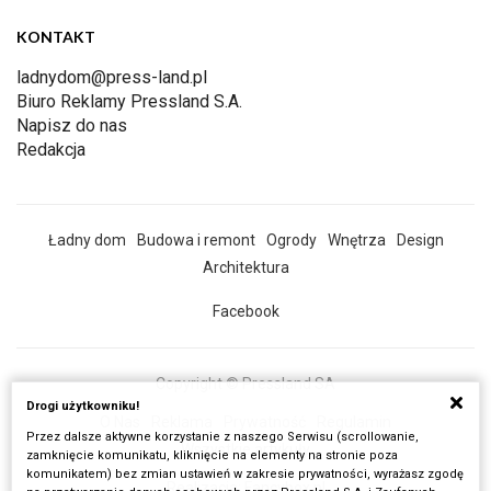
KONTAKT
ladnydom@press-land.pl
Biuro Reklamy Pressland S.A.
Napisz do nas
Redakcja
Ładny dom
Budowa i remont
Ogrody
Wnętrza
Design
Architektura
Facebook
Copyright © Pressland SA
Drogi użytkowniku!
O Nas
Reklama
Prywatność
Regulamin
Przez dalsze aktywne korzystanie z naszego Serwisu (scrollowanie,
Wszystkie artykuły
zamknięcie komunikatu, kliknięcie na elementy na stronie poza
komunikatem) bez zmian ustawień w zakresie prywatności, wyrażasz zgodę
Realizacja:
Fancybox.pl