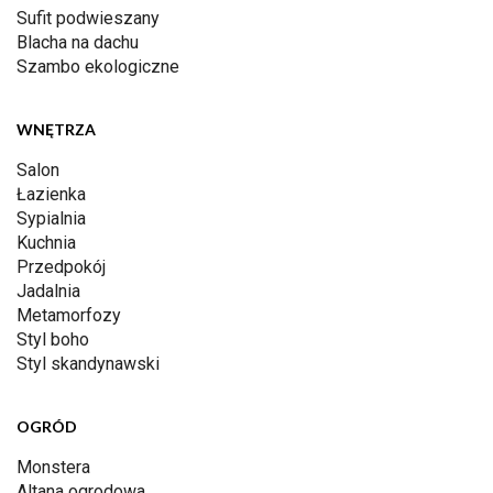
Sufit podwieszany
Blacha na dachu
Szambo ekologiczne
WNĘTRZA
Salon
Łazienka
Sypialnia
Kuchnia
Przedpokój
Jadalnia
Metamorfozy
Styl boho
Styl skandynawski
OGRÓD
Monstera
Altana ogrodowa