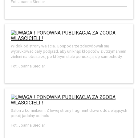
Fot. Joanna Siedlar
Widok od strony wejścia. Gospodarze zdecydowali się
wybrukować cały podjazd, aby uniknąć kłopotów z utrzymaniem
zieleni na obszarze, po którym stale poruszają się samochody.
Fot. Joanna Siedlar
Salon z kominkiem. Z lewej strony fragment drzwi oddzielających
pokój jadalny od holu.
Fot. Joanna Siedlar