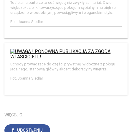
Toaleta na parterze to coś więcej niż zwykły sanitariat. Dwie
większe łazienki towarzyszące pokojom sypialnym na piętrze
urządzono w podobnym, powściągliwym i eleganckim stylu.
Fot. Joanna Siedlar
Schody prowadzące do części prywatnej, widoczne z pokoju
jadalnego, stanowią główny akcent dekoracyjny wnętrza.
Fot. Joanna Siedlar
WIĘCEJ O:
UDOSTĘPNIJ