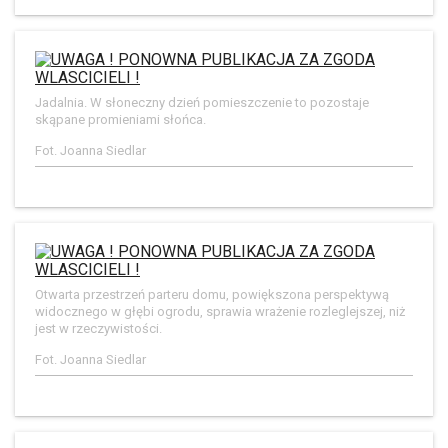
Jadalnia. W słoneczny dzień pomieszczenie to pozostaje
skąpane promieniami słońca.
Fot. Joanna Siedlar
Otwarta przestrzeń parteru domu, powiększona perspektywą
widocznego w głębi ogrodu, sprawia wrażenie rozleglejszej, niż
jest w rzeczywistości.
Fot. Joanna Siedlar