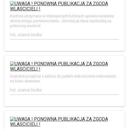
Kuchnia utrzymana w intensywnych kolorach sprawia wrażenie
słonecznego pomieszczenia - chociaż jej okna wychodzą na
północny wschód.
Fot. Joanna Siedlar
Szerokie przejście z salonu do jadalni wykończone malowanym
na biało drewnem.
Fot. Joanna Siedlar