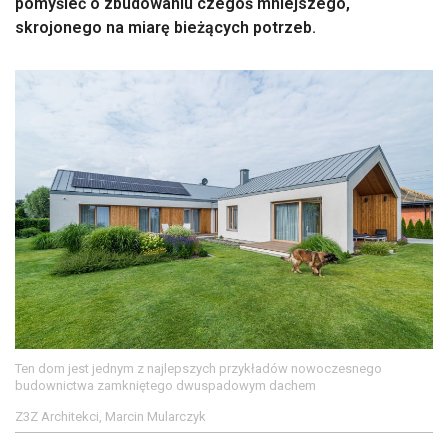
pomyśleć o zbudowaniu czegoś mniejszego,
skrojonego na miarę bieżących potrzeb.
Ten dom jest jednym z najlepszych przykładów nowoczesnego
budownictwa zamkniętego dwuspadowym dachem
Z3Z Architekci, Marcin Mularczyk