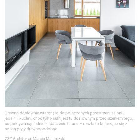
Drewno dosłownie wtargnęło do połączonych przestrzeni salonu,
jadalni i kuchni, choć tylko sufit jest tu dosłownym przedłużeniem tego,
co pokrywa sąsiednie zadaszenie tarasu – reszta to kojarzące się z
sosną płyty drewnopodobne
Z3Z Architekci, Marcin Mularczyk