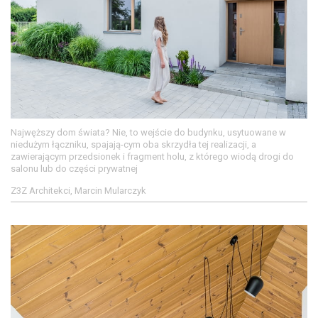
Najwęższy dom świata? Nie, to wejście do budynku, usytuowane w
niedużym łączniku, spajają-cym oba skrzydła tej realizacji, a
zawierającym przedsionek i fragment holu, z którego wiodą drogi do
salonu lub do części prywatnej
Z3Z Architekci, Marcin Mularczyk