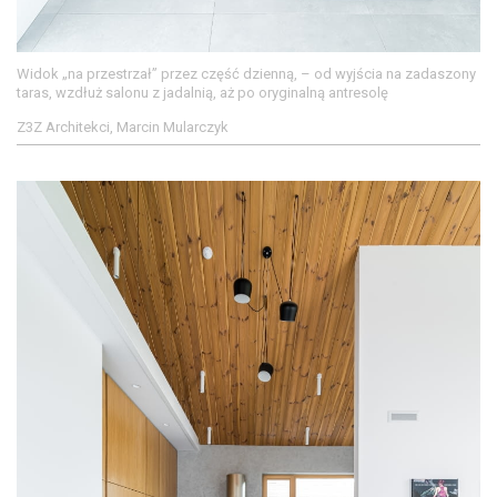
Widok „na przestrzał” przez część dzienną, – od wyjścia na zadaszony
taras, wzdłuż salonu z jadalnią, aż po oryginalną antresolę
Z3Z Architekci, Marcin Mularczyk