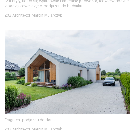
rzut bryły, udało się wykreować kameralne podwórko, ledwie widoczne
z początkowej części podjazdu do budynku.
Z3Z Architekci, Marcin Mularczyk
Fragment podjazdu do domu
Z3Z Architekci, Marcin Mularczyk