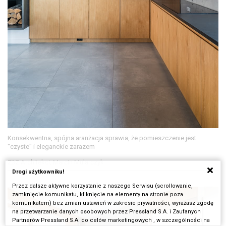
Konsekwentna, spójna aranżacja sprawia, że pomieszczenie jest
"czyste" i eleganckie zarazem
Z3Z Architekci, Marcin Mularczyk
Drogi użytkowniku!
Przez dalsze aktywne korzystanie z naszego Serwisu (scrollowanie,
zamknięcie komunikatu, kliknięcie na elementy na stronie poza
komunikatem) bez zmian ustawień w zakresie prywatności, wyrażasz zgodę
na przetwarzanie danych osobowych przez Pressland S.A. i Zaufanych
Partnerów Pressland S.A. do celów marketingowych , w szczególności na