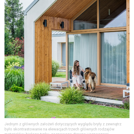
Jednym z głównych założeń dotyczących wyglądu bryły z zewnątrz
było skontrastowanie na elewacjach trzech głównych rodzajów