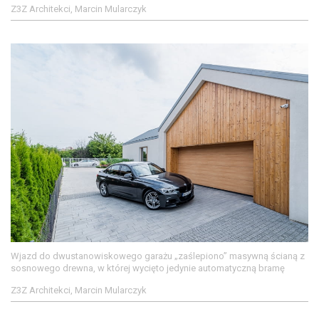
Z3Z Architekci, Marcin Mularczyk
Wjazd do dwustanowiskowego garażu „zaślepiono” masywną ścianą z
sosnowego drewna, w której wycięto jedynie automatyczną bramę
Z3Z Architekci, Marcin Mularczyk