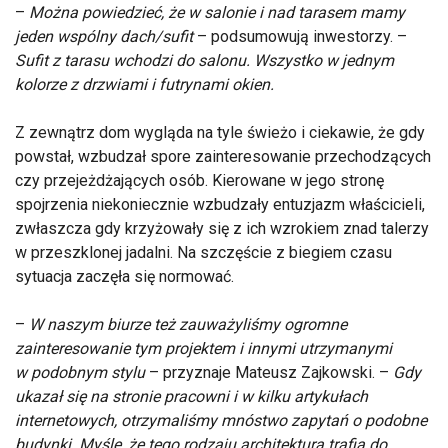
–
Można powiedzieć, że w salonie i nad tarasem mamy
jeden wspólny dach/sufit
– podsumowują inwestorzy. –
Sufit z tarasu wchodzi do salonu. Wszystko w jednym
kolorze z drzwiami i futrynami okien.
Z zewnątrz dom wygląda na tyle świeżo i ciekawie, że gdy
powstał, wzbudzał spore zainteresowanie przechodzących
czy przejeżdżających osób. Kierowane w jego stronę
spojrzenia niekoniecznie wzbudzały entuzjazm właścicieli,
zwłaszcza gdy krzyżowały się z ich wzrokiem znad talerzy
w przeszklonej jadalni. Na szczęście z biegiem czasu
sytuacja zaczęła się normować.
–
W naszym biurze też zauważyliśmy ogromne
zainteresowanie tym projektem i innymi utrzymanymi
w podobnym stylu
– przyznaje Mateusz Zajkowski. –
Gdy
ukazał się na stronie pracowni i w kilku artykułach
internetowych, otrzymaliśmy mnóstwo zapytań o podobne
budynki. Myślę, że tego rodzaju architektura trafia do