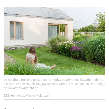
Duża rabata roślinna usytuowana między obydwoma skrzydłami domu
nie tylko zapewnia relaksujący roślinny widok, ale i całkiem nieźle izoluje
od świata zewnętrznego...
Z3Z Architekci, Marcin Mularczyk