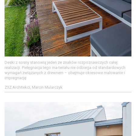
Deski z sosny stanowią jeden ze znaków rozpoznawczych całej
realizacji. Pielęgnacja tego ma-teriału nie odbiega od standardowych
wymagań związanych z drewnem – obejmuje okresowe malowanie i
impregnację
Z3Z Architekci, Marcin Mularczyk