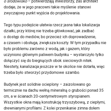
o środowisko
– potwierdzają inwestorzy, zaś architekt
dodaje, że w jego pracowni takie myślenie stanowi
zwyczajowy punkt wyjścia do projektowania.
Tego typu podejście ułatwia rzecz jasna taka lokalizacja
działki, przy której nie trzeba główkować, jak zadbać
o dostęp do mediów, bo przecież ich doprowadzenie,
a czasem i obsługa, zwiększa koszty. W tym przypadku nie
było problemu zarówno z wodą, jak i gazem, który
uczyniono głównym paliwem budynku – wystarczyło tylko
dołączyć się do biegnących obok sieciowych nitek.
Niestety, kanalizacja jeszcze w te okolice nie dotarła, więc
trzeba było stworzyć przydomowe szambo.
Budynek jest solidnie ocieplony – zaizolowano go
termicznie na dachu wełną mineralną o grubości ponad 35
cm, a w ścianach 20-centymetrowym styropianem.
Wszystkie okna mają konstrukcję trzyszybową, z ciepłymi,
drewnianymi profilami. Z kolei przenikanie zimna dołem