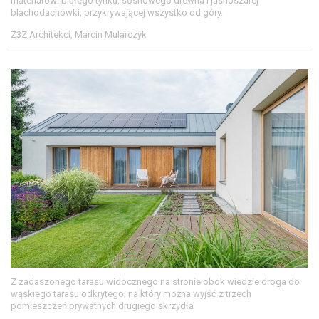
materiałów: białego tynku, sosnowego drewna i jasnoszarej
blachodachówki, przykrywającej wszystko od góry.
Z3Z Architekci, Marcin Mularczyk
Z zadaszonego tarasu widocznego na stronie obok wiedzie droga do
wąskiego tarasu odkrytego, na który można wyjść z trzech
pomieszczeń prywatnych drugiego skrzydła