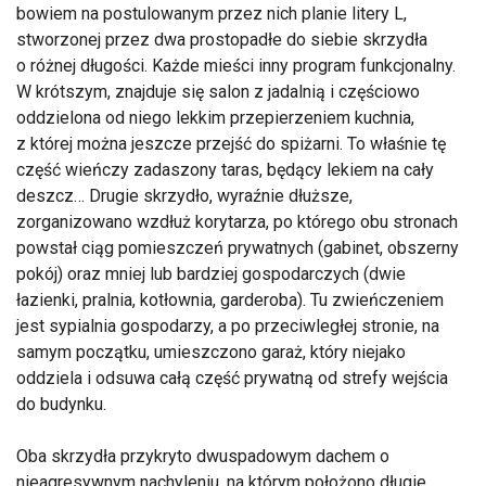
bowiem na postulowanym przez nich planie litery L,
stworzonej przez dwa prostopadłe do siebie skrzydła
o różnej długości. Każde mieści inny program funkcjonalny.
W krótszym, znajduje się salon z jadalnią i częściowo
oddzielona od niego lekkim przepierzeniem kuchnia,
z której można jeszcze przejść do spiżarni. To właśnie tę
część wieńczy zadaszony taras, będący lekiem na cały
deszcz… Drugie skrzydło, wyraźnie dłuższe,
zorganizowano wzdłuż korytarza, po którego obu stronach
powstał ciąg pomieszczeń prywatnych (gabinet, obszerny
pokój) oraz mniej lub bardziej gospodarczych (dwie
łazienki, pralnia, kotłownia, garderoba). Tu zwieńczeniem
jest sypialnia gospodarzy, a po przeciwległej stronie, na
samym początku, umieszczono garaż, który niejako
oddziela i odsuwa całą część prywatną od strefy wejścia
do budynku.
Oba skrzydła przykryto dwuspadowym dachem o
nieagresywnym nachyleniu, na którym położono długie,