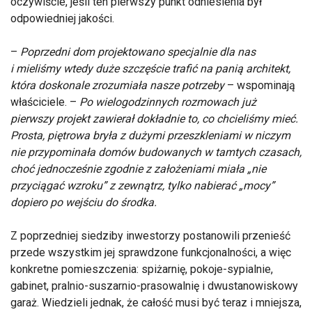
oczywiście, jeśli ten pierwszy punkt odniesienia był
odpowiedniej jakości.
–
Poprzedni dom projektowano specjalnie dla nas
i mieliśmy wtedy duże szczęście trafić na panią architekt,
która doskonale zrozumiała nasze potrzeby
– wspominają
właściciele. –
Po wielogodzinnych rozmowach już
pierwszy projekt zawierał dokładnie to, co chcieliśmy mieć.
Prosta, piętrowa bryła z dużymi przeszkleniami w niczym
nie przypominała domów budowanych w tamtych czasach,
choć jednocześnie zgodnie z założeniami miała „nie
przyciągać wzroku” z zewnątrz, tylko nabierać „mocy”
dopiero po wejściu do środka.
Z poprzedniej siedziby inwestorzy postanowili przenieść
przede wszystkim jej sprawdzone funkcjonalności, a więc
konkretne pomieszczenia: spiżarnię, pokoje-sypialnie,
gabinet, pralnio-suszarnio-prasowalnię i dwustanowiskowy
garaż. Wiedzieli jednak, że całość musi być teraz i mniejsza,