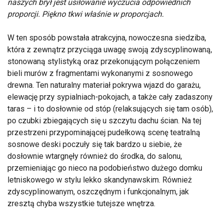
naszych brył jest usiłowanie wyczucia odpowiednich
proporcji. Piękno tkwi właśnie w proporcjach.
W ten sposób powstała atrakcyjna, nowoczesna siedziba,
która z zewnątrz przyciąga uwagę swoją zdyscyplinowaną,
stonowaną stylistyką oraz przekonującym połączeniem
bieli murów z fragmentami wykonanymi z sosnowego
drewna. Ten naturalny materiał pokrywa wjazd do garażu,
elewację przy sypialniach-pokojach, a także cały zadaszony
taras – i to dosłownie od stóp (relaksujących się tam osób),
po czubki zbiegających się u szczytu dachu ścian. Na tej
przestrzeni przypominającej pudełkową scenę teatralną
sosnowe deski poczuły się tak bardzo u siebie, że
dosłownie wtargnęły również do środka, do salonu,
przemieniając go nieco na podobieństwo dużego domku
letniskowego w stylu lekko skandynawskim. Również
zdyscyplinowanym, oszczędnym i funkcjonalnym, jak
zresztą chyba wszystkie tutejsze wnętrza.