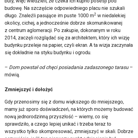
buty, więc wiedzieli, że czeka ich kupno posesji pod
budowę. Na szczęście odpowiedniego placu nie szukali
2
długo. Znaleźli pasujące im puste 1000 m
w niedalekiej
okolicy, cichej, a jednocześnie dobrze skomunikowanej
z centrum aglomeracji. Po zakupie, dokonanym w roku
2014, zaczęli rozglądać się za architektem, który ich wizję
budynku przeleje na papier, czyli ekran. A ta wizja zaczynała
się dokładnie na styku budynku i ogrodu.
–
Dom powstał od chęci posiadania zadaszonego tarasu
–
mówią.
Zmniejszyć i dołożyć
Gdy przenosimy się z domu większego do mniejszego,
mamy już sporo doświadczeń, na których możemy budować
nową jednorodzinną przyszłość – wiemy, co się
sprawdziło, a czego lepiej unikać i trzeba teraz to
wszystko tylko skompresować, zmniejszyć w skali. Dobrze