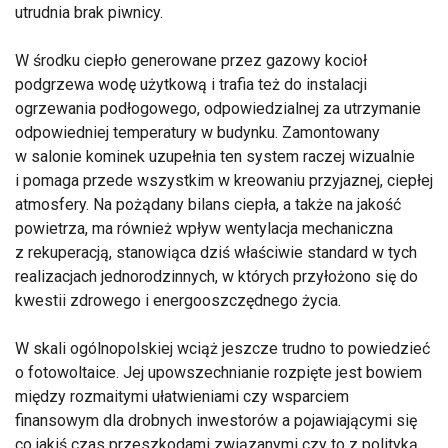
utrudnia brak piwnicy.
W środku ciepło generowane przez gazowy kocioł
podgrzewa wodę użytkową i trafia też do instalacji
ogrzewania podłogowego, odpowiedzialnej za utrzymanie
odpowiedniej temperatury w budynku. Zamontowany
w salonie kominek uzupełnia ten system raczej wizualnie
i pomaga przede wszystkim w kreowaniu przyjaznej, ciepłej
atmosfery. Na pożądany bilans ciepła, a także na jakość
powietrza, ma również wpływ wentylacja mechaniczna
z rekuperacją, stanowiąca dziś właściwie standard w tych
realizacjach jednorodzinnych, w których przyłożono się do
kwestii zdrowego i energooszczędnego życia.
W skali ogólnopolskiej wciąż jeszcze trudno to powiedzieć
o fotowoltaice. Jej upowszechnianie rozpięte jest bowiem
między rozmaitymi ułatwieniami czy wsparciem
finansowym dla drobnych inwestorów a pojawiającymi się
co jakiś czas przeszkodami związanymi czy to z polityką