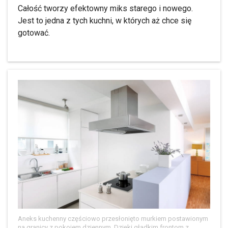
Całość tworzy efektowny miks starego i nowego.
Jest to jedna z tych kuchni, w których aż chce się
gotować.
Aneks kuchenny częściowo przesłonięto murkiem postawionym
na granicy z pokojem dziennym. Dzięki gładkim frontom z