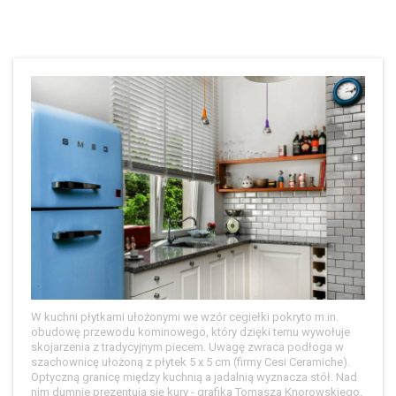
W kuchni płytkami ułożonymi we wzór cegiełki pokryto m.in.
obudowę przewodu kominowego, który dzięki temu wywołuje
skojarzenia z tradycyjnym piecem. Uwagę zwraca podłoga w
szachownicę ułożoną z płytek 5 x 5 cm (firmy Cesi Ceramiche).
Optyczną granicę między kuchnią a jadalnią wyznacza stół. Nad
nim dumnie prezentują się kury - grafika Tomasza Knorowskiego.