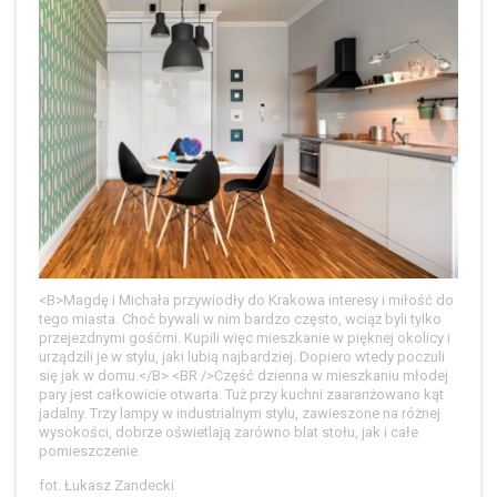
<B>Magdę i Michała przywiodły do Krakowa interesy i miłość do
tego miasta. Choć bywali w nim bardzo często, wciąż byli tylko
przejezdnymi gośćmi. Kupili więc mieszkanie w pięknej okolicy i
urządzili je w stylu, jaki lubią najbardziej. Dopiero wtedy poczuli
się jak w domu.</B> <BR />Część dzienna w mieszkaniu młodej
pary jest całkowicie otwarta. Tuż przy kuchni zaaranżowano kąt
jadalny. Trzy lampy w industrialnym stylu, zawieszone na różnej
wysokości, dobrze oświetlają zarówno blat stołu, jak i całe
pomieszczenie.
fot. Łukasz Zandecki