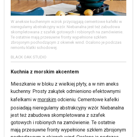
W aneksie kuchennym wzrok przyciągają cementowe kafelki w
nieregularny abstrakcyjny wzór. Niebanalna jest też zabudowa
skompletowana z szafek gotowych i robionych na zamówienie.
Te ostatnie mają przesuwne fronty wypełnione szkłem
zbrojonym pochodzącym z okienek wind. Ocalono je podczas
remontu klatki schodowej.
BLACK OAK STUDIO
Kuchnia z morskim akcentem
Mieszkanie w bloku z wielkiej płyty, a w nim aneks
kuchenny. Prosty zakątek odmieniono efektownymi
kafelkami w
morskim
odcieniu. Cementowe kafelki
posiadają nieregularny abstrakcyjny wzór. Niebanalna
jest też zabudowa skompletowana z szafek
gotowych i robionych na zamówienie. Te ostatnie
mają przesuwne fronty wypełnione szkłem zbrojonym