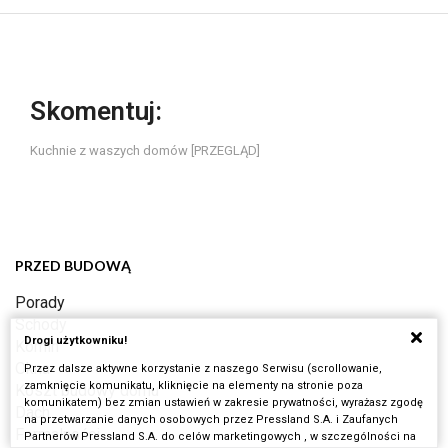
Skomentuj:
Kuchnie z waszych domów [PRZEGLĄD]
PRZED BUDOWĄ
Porady
Schody
Drogi użytkowniku!
Komin
Okna
Przez dalsze aktywne korzystanie z naszego Serwisu (scrollowanie,
zamknięcie komunikatu, kliknięcie na elementy na stronie poza
Koszt budowy domu
komunikatem) bez zmian ustawień w zakresie prywatności, wyrażasz zgodę
Dach
na przetwarzanie danych osobowych przez Pressland S.A. i Zaufanych
Formalności
Partnerów Pressland S.A. do celów marketingowych , w szczególności na