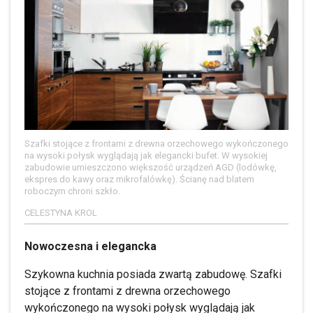
Szafki stojące z frontami z drewna orzechowego wykończonego
na wysoki połysk wyglądają jak elegancki bufet. W wysokiej
zabudowie umieszczono większość urządzeń AGD (lodówkę,
ekspres do kawy oraz mikrofalówkę). Ścianę nad blatem
roboczym chroni szkło.
CELESTYNA KROL
Nowoczesna i elegancka
Szykowna kuchnia posiada zwartą zabudowę. Szafki
stojące z frontami z drewna orzechowego
wykończonego na wysoki połysk wyglądają jak