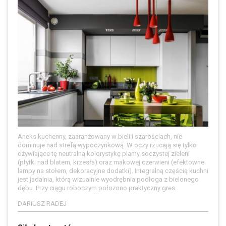
Aneks kuchenny, zaaranżowany w bieli i szarościach, nie
dominuje nad strefą wypoczynkową. W oczy rzucają się tylko
ożywiające tę neutralną kolorystykę plamy soczystej zieleni
(płytki nad blatem, krzesła) oraz makowej czerwieni (efektowne
lampy na stołem, dekoracyjne dodatki). Integralną częścią kuchni
jest jadalnia, którą wizualnie wyodrębnia podłoga z bielonego
dębu. Przy ciągu roboczym położono praktyczny gres.
DARIUSZ RADEJ