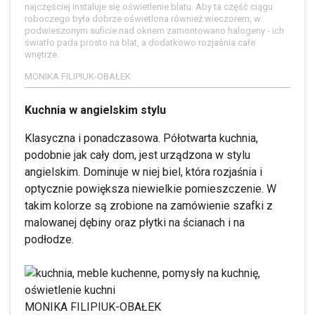
najczęściej instaluje się oświetlenie blatu. Aby ta część ciągu
roboczego była dobrze oświetlona również wieczorem, w
podwieszonym suficie nad oknem zamontowano halogeny - ich
światło pada prosto na blat, a dodatkowo rozjaśnia całe
wnętrze.
MONIKA FILIPIUK-OBAŁEK
Kuchnia w angielskim stylu
Klasyczna i ponadczasowa. Półotwarta kuchnia,
podobnie jak cały dom, jest urządzona w stylu
angielskim. Dominuje w niej biel, która rozjaśnia i
optycznie powiększa niewielkie pomieszczenie. W
takim kolorze są zrobione na zamówienie szafki z
malowanej dębiny oraz płytki na ścianach i na
podłodze.
MONIKA FILIPIUK-OBAŁEK