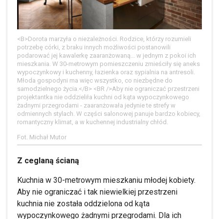
<B>Dorota marzyła o niezależności. Rodzice, którzy rozumieli
potrzebę córki, z braku innych możliwości postanowili
podarować jej kawalerkę zaaranżowaną... w jednym z pokoi ich
mieszkania. W 30-metrowym pomieszczeniu zmieściły się aneks
wypoczynkowy i kuchenny, łazienka oraz sypialnia na antresoli.
Młoda gospodyni ma więc wszystko, co niezbędne do
samodzielnego życia.</B> <BR />Aby nie ograniczać przestrzeni
projektantka nie oddzieliła kuchni od kąta wypoczynkowego
żadnymi przegrodami - zaaranżowała jedynie te strefy w
odmiennych stylach. W części salonowej panuje bardzo kobiecy,
romantyczny klimat, a w kuchennej industrialny chłód.
Fot. Michał Mutor
Z ceglaną ścianą
Kuchnia w 30-metrowym mieszkaniu młodej kobiety.
Aby nie ograniczać i tak niewielkiej przestrzeni
kuchnia nie została oddzielona od kąta
wypoczynkowego żadnymi przegrodami. Dla ich