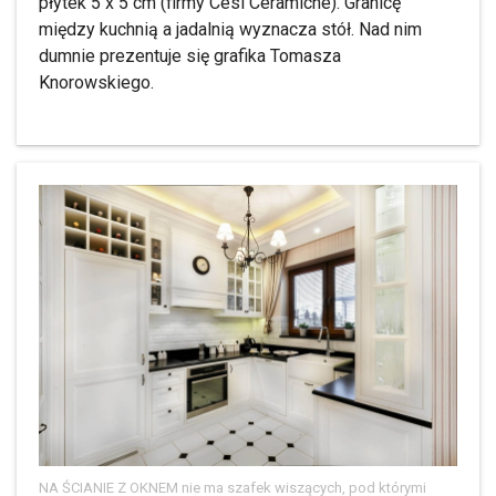
płytek 5 x 5 cm (firmy Cesi Ceramiche). Granicę
między kuchnią a jadalnią wyznacza stół. Nad nim
dumnie prezentuje się grafika Tomasza
Knorowskiego.
NA ŚCIANIE Z OKNEM nie ma szafek wiszących, pod którymi