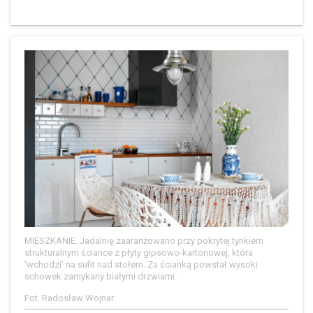
MIESZKANIE. Jadalnię zaaranżowano przy pokrytej tynkiem
strukturalnym ściance z płyty gipsowo-kartonowej, która
'wchodzi' na sufit nad stołem. Za ścianką powstał wysoki
schowek zamykany białymi drzwiami.
Fot. Radosław Wojnar