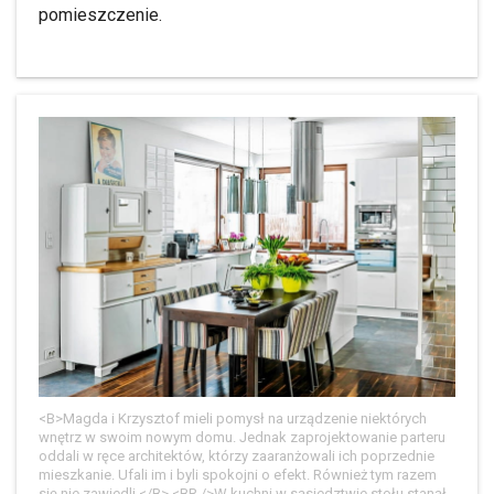
pomieszczenie.
<B>Magda i Krzysztof mieli pomysł na urządzenie niektórych
wnętrz w swoim nowym domu. Jednak zaprojektowanie parteru
oddali w ręce architektów, którzy zaaranżowali ich poprzednie
mieszkanie. Ufali im i byli spokojni o efekt. Również tym razem
się nie zawiedli.</B> <BR />W kuchni w sąsiedztwie stołu stanął