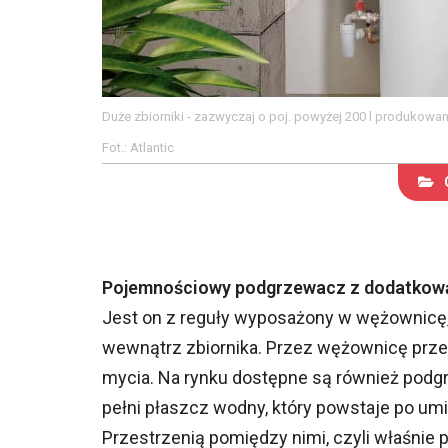
Duże zbiorniki - zazwyczaj o poj. powyżej 200 l produkowan
Fot.: Atlantic
Pojemnościowy podgrzewacz z dodatkową
Jest on z reguły wyposażony w wężownicę, c
wewnątrz zbiornika. Przez wężownicę prze
mycia. Na rynku dostępne są również pod
pełni płaszcz wodny, który powstaje po umi
Przestrzenią pomiędzy nimi, czyli właśnie