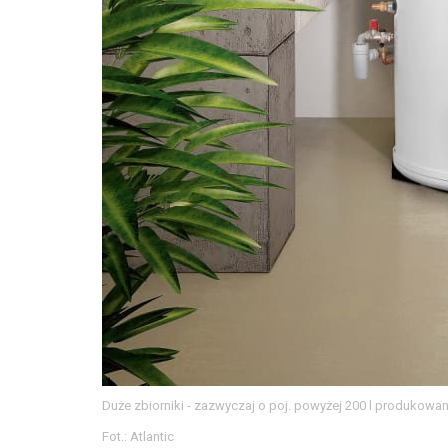
Duże zbiorniki - zazwyczaj o poj. powyżej 200 l produkowan
Fot.: Atlantic