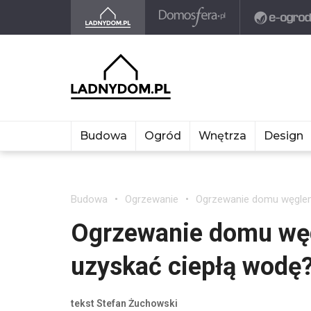
Budowa
Ogród
Wnętrza
Design
Budowa
Ogrzewanie
Ogrzewanie domu węglem
Ogrzewanie domu węg
uzyskać ciepłą wodę
tekst Stefan Żuchowski