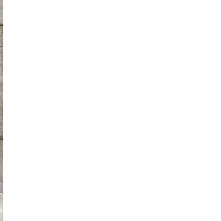
każdego rozwiązania.
Jak urządzić funkcjonalną i nowoczesną
łazienkę? Praktyczny poradnik
Dom pod inteligentną ochroną podczas
wakacji
Jak dbać o drewniane meble, aby służyły
przez dekady? Zasady pielęgnacji