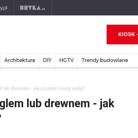
KIOSK 
Architektura
DIY
HGTV
Trendy budowlane
 lub drewnem - jak uzyskać ciepłą wodę?
lem lub drewnem - jak
?