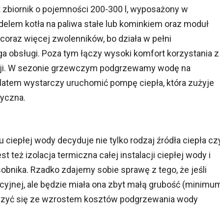
 zbiornik o pojemności 200-300 l, wyposażony w
lem kotła na paliwa stałe lub kominkiem oraz moduł
 coraz więcej zwolenników, bo działa w pełni
a obsługi. Poza tym łączy wysoki komfort korzystania z
acji. W sezonie grzewczym podgrzewamy wodę na
 latem wystarczy uruchomić pompę ciepła, która zużyje
ryczna.
 ciepłej wody decyduje nie tylko rodzaj źródła ciepła cz
też izolacja termiczna całej instalacji ciepłej wody i
sobnika. Rzadko zdajemy sobie sprawę z tego, że jeśli
cyjnej, ale będzie miała ona zbyt małą grubość (minimu
liczyć się ze wzrostem kosztów podgrzewania wody