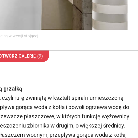
e są w wersji stojącej
OTWÓRZ GALERIĘ
(9)
 grzałką
zyli rurę zwiniętą w kształt spirali i umieszczoną
pływa gorąca woda z kotła i powoli ogrzewa wodę do
grzewacze płaszczowe, w których funkcję wężownicy
eszczeniu zbiornika w drugim, o większej średnicy.
 płaszczem wodnym, przepływa gorąca woda z kotła,