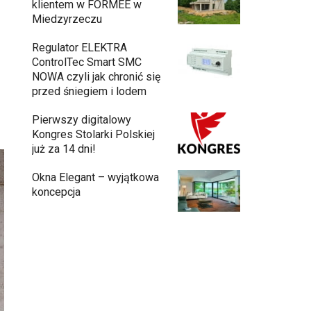
klientem w FORMEE w
Miedzyrzeczu
Regulator ELEKTRA
ControlTec Smart SMC
NOWA czyli jak chronić się
przed śniegiem i lodem
Pierwszy digitalowy
Kongres Stolarki Polskiej
już za 14 dni!
Okna Elegant – wyjątkowa
koncepcja
Budowa domu z gotowych modułów – jak
przebiega cały proces?
Meble ogrodowe drewniane, metalowe
czy z technorattanu? Plusy i minusy