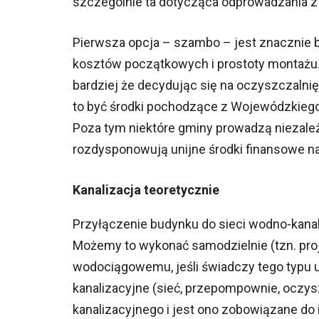
szczególnie ta dotycząca odprowadzania z
Pierwsza opcja – szambo – jest znacznie b
kosztów początkowych i prostoty montażu. 
bardziej że decydując się na oczyszczaln
to być środki pochodzące z Wojewódzkieg
Poza tym niektóre gminy prowadzą niezależ
rozdysponowują unijne środki finansowe na
Kanalizacja teoretycznie
Przyłączenie budynku do sieci wodno-kanaliz
Możemy to wykonać samodzielnie (tzn. proj
wodociągowemu, jeśli świadczy tego typu u
kanalizacyjne (sieć, przepompownie, oczys
kanalizacyjnego i jest ono zobowiązane do 