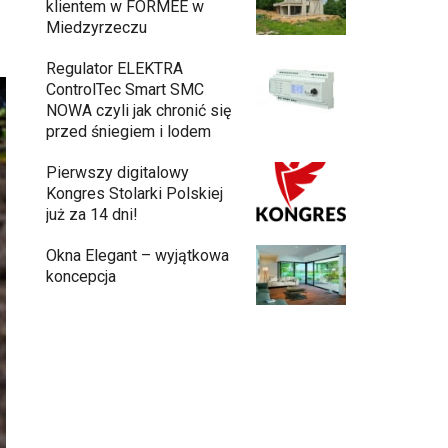
klientem w FORMEE w
Miedzyrzeczu
Regulator ELEKTRA
ControlTec Smart SMC
NOWA czyli jak chronić się
przed śniegiem i lodem
Pierwszy digitalowy
Kongres Stolarki Polskiej
już za 14 dni!
Okna Elegant – wyjątkowa
koncepcja
Budowa domu z gotowych modułów
11:30
– jak przebiega cały proces?
Meble ogrodowe drewniane, metalowe
czy z technorattanu? Plusy i minusy