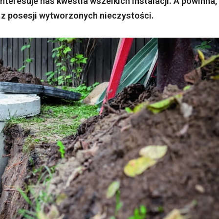
nteresuje nas kwestia wszelkich instalacji. A powinna,
z posesji wytworzonych nieczystości.