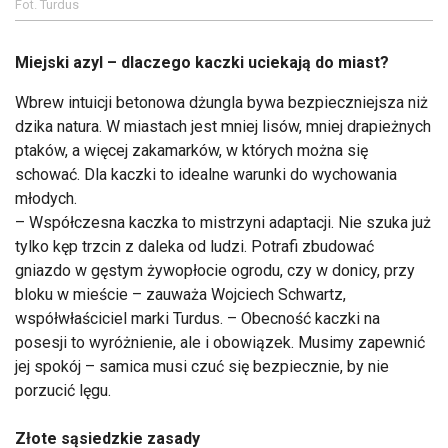
Fot. Turdus
Miejski azyl – dlaczego kaczki uciekają do miast?
Wbrew intuicji betonowa dżungla bywa bezpieczniejsza niż
dzika natura. W miastach jest mniej lisów, mniej drapieżnych
ptaków, a więcej zakamarków, w których można się
schować. Dla kaczki to idealne warunki do wychowania
młodych.
– Współczesna kaczka to mistrzyni adaptacji. Nie szuka już
tylko kęp trzcin z daleka od ludzi. Potrafi zbudować
gniazdo w gęstym żywopłocie ogrodu, czy w donicy, przy
bloku w mieście – zauważa Wojciech Schwartz,
współwłaściciel marki Turdus. – Obecność kaczki na
posesji to wyróżnienie, ale i obowiązek. Musimy zapewnić
jej spokój – samica musi czuć się bezpiecznie, by nie
porzucić lęgu.
Złote sąsiedzkie zasady