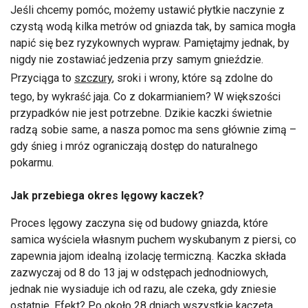
Jeśli chcemy pomóc, możemy ustawić płytkie naczynie z
czystą wodą kilka metrów od gniazda tak, by samica mogła
napić się bez ryzykownych wypraw. Pamiętajmy jednak, by
nigdy nie zostawiać jedzenia przy samym gnieździe.
Przyciąga to
szczury
, sroki i wrony, które są zdolne do
tego, by wykraść jaja. Co z dokarmianiem? W większości
przypadków nie jest potrzebne. Dzikie kaczki świetnie
radzą sobie same, a nasza pomoc ma sens głównie zimą –
gdy śnieg i mróz ograniczają dostęp do naturalnego
pokarmu.
Jak przebiega okres lęgowy kaczek?
Proces lęgowy zaczyna się od budowy gniazda, które
samica wyściela własnym puchem wyskubanym z piersi, co
zapewnia jajom idealną izolację termiczną. Kaczka składa
zazwyczaj od 8 do 13 jaj w odstępach jednodniowych,
jednak nie wysiaduje ich od razu, ale czeka, gdy zniesie
ostatnie. Efekt? Po około 28 dniach wszystkie kaczęta