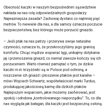
Obecność kaczki w naszym bezpośrednim sąsiedztwie
nakłada na nas rolę odpowiedzialnych gospodarzy.
Najważniejsza zasada? Zachowaj dystans co najmniej pięć
metrów. To niewiele dla nas, a dla samicy oznacza poczucie
bezpieczeństwa, bez którego może porzucić gniazdo.
– Jeśli ptak na nas patrzy i przerywa swoje naturalne
czynności, oznacza to, że przekroczyliśmy jego granicę
komfortu. Chcąc mądrze wspierać lęgi, unikajmy dotykania
jaj i przenoszenia gniazd, co niemal zawsze kończy się ich
porzuceniem. Warto również pamiętać o tym, że dzikie
kaczki m.in. krzyżówki są w Polsce pod ochroną, a
niszczenie ich gniazd i płoszenie ptaków jest karalne –
mówi Wojciech Schwartz, współwłaściciel marki Turdus,
produkującej jakościową karmę dla dzikich ptaków.
Najlepszym wsparciem, jakie możemy zaoferować, jest
spokój i odrobina „kontrolowanego nieporządku”. To, co dla
nas wygląda jak bałagan, dla kaczki jest bezpieczną osłoną.