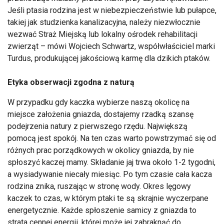
Jeśli ptasia rodzina jest w niebezpieczeństwie lub pułapce,
takiej jak studzienka kanalizacyjna, należy niezwłocznie
wezwać Straż Miejską lub lokalny ośrodek rehabilitacji
zwierząt – mówi Wojciech Schwartz, współwłaściciel marki
Turdus, produkującej jakościową karmę dla dzikich ptaków.
Etyka obserwacji zgodna z naturą
W przypadku gdy kaczka wybierze naszą okolicę na
miejsce założenia gniazda, dostajemy rzadką szansę
podejrzenia natury z pierwszego rzędu. Największą
pomocą jest spokój. Na ten czas warto powstrzymać się od
różnych prac porządkowych w okolicy gniazda, by nie
spłoszyć kaczej mamy. Składanie jaj trwa około 1-2 tygodni,
a wysiadywanie niecały miesiąc. Po tym czasie cała kacza
rodzina znika, ruszając w stronę wody. Okres lęgowy
kaczek to czas, w którym ptaki te są skrajnie wyczerpane
energetycznie. Każde spłoszenie samicy z gniazda to
strata cennej energii, której może jej zabraknąć do