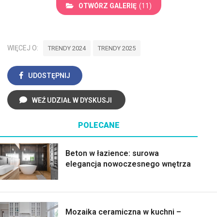
OTWÓRZ GALERIĘ
(11)
WIĘCEJ O:
TRENDY 2024
TRENDY 2025
UDOSTĘPNIJ
WEŹ UDZIAŁ W DYSKUSJI
POLECANE
Beton w łazience: surowa
elegancja nowoczesnego wnętrza
Mozaika ceramiczna w kuchni –