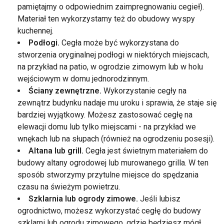
pamiętajmy o odpowiednim zaimpregnowaniu cegieł).
Materiał ten wykorzystamy też do obudowy wyspy
kuchennej.
Podłogi.
Cegła może być wykorzystana do
stworzenia oryginalnej podłogi w niektórych miejscach,
na przykład na patio, w ogrodzie zimowym lub w holu
wejściowym w domu jednorodzinnym.
Ściany zewnętrzne.
Wykorzystanie cegły na
zewnątrz budynku nadaje mu uroku i sprawia, że staje się
bardziej wyjątkowy. Możesz zastosować cegłę na
elewacji domu lub tylko miejscami - na przykład we
wnękach lub na słupach (również na ogrodzeniu posesji).
Altana lub grill.
Cegła jest świetnym materiałem do
budowy altany ogrodowej lub murowanego grilla. W ten
sposób stworzymy przytulne miejsce do spędzania
czasu na świeżym powietrzu.
Szklarnia lub ogrody zimowe.
Jeśli lubisz
ogrodnictwo, możesz wykorzystać cegłę do budowy
szklarni lub ogrodu zimowego, gdzie będziesz mógł