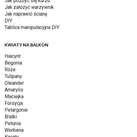
Jak pozbyć się kurzu
Jak założyć warzywnik
Jak naprawić ścianę
DIY
Tablica manipulacyjna DIY
KWIATY NA BALKON
Hiacynt
Begonia
Róże
Tulipany
Oleander
Amarylis
Maciejka
Forsycja
Pelargonie
Bratki
Petunia
Werbena
Kwiaty