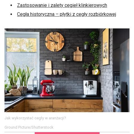
Zastosowanie i zalety cegieł klinkierowych
Cegła historyczna – płytki z cegły rozbiórkowej
Jak wykorzystać cegły w aranżacji?
Ground Picture/Shutterstock