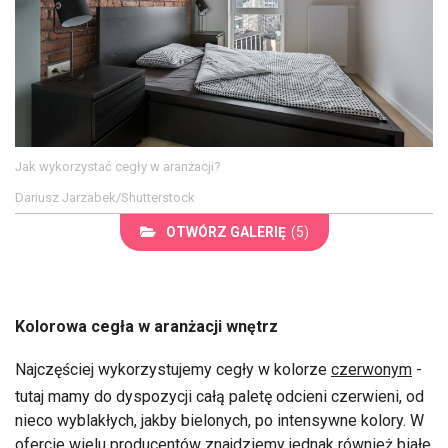
Jak wykorzystać cegły w aranżacji?
Dariusz Jarzabek/Shutterstock
OTWÓRZ GALERIĘ
(5)
Kolorowa cegła w aranżacji wnętrz
Najczęściej wykorzystujemy cegły w kolorze
czerwonym
-
tutaj mamy do dyspozycji całą paletę odcieni czerwieni, od
nieco wyblakłych, jakby bielonych, po intensywne kolory. W
ofercie wielu producentów znajdziemy jednak również białe