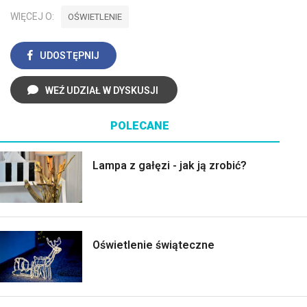
WIĘCEJ O:
OŚWIETLENIE
UDOSTĘPNIJ
WEŹ UDZIAŁ W DYSKUSJI
POLECANE
Lampa z gałęzi - jak ją zrobić?
Oświetlenie świąteczne