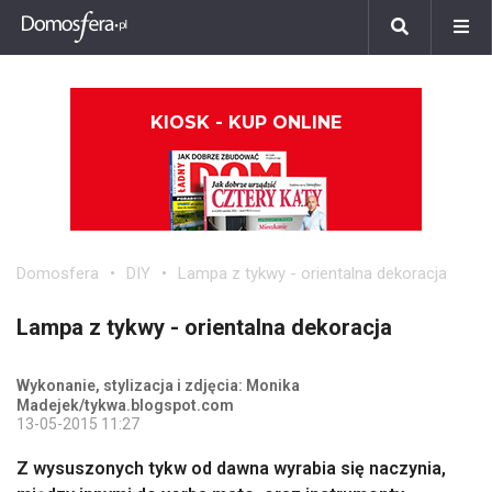
KIOSK - KUP ONLINE
Domosfera
DIY
Lampa z tykwy - orientalna dekoracja
Lampa z tykwy - orientalna dekoracja
Wykonanie, stylizacja i zdjęcia: Monika
Madejek/tykwa.blogspot.com
13-05-2015 11:27
Z wysuszonych tykw od dawna wyrabia się naczynia,