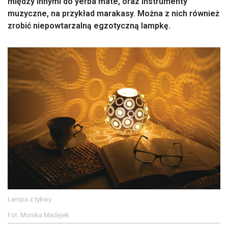
między innymi do yerba mate, oraz instrumenty
muzyczne, na przykład marakasy. Można z nich również
zrobić niepowtarzalną egzotyczną lampkę.
Lampa z tykwy
Fot. Monika Madejek