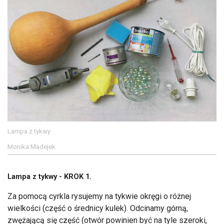
Lampa z tykwy
Monika Madejek
Lampa z tykwy - KROK 1.
Za pomocą cyrkla rysujemy na tykwie okręgi o różnej
wielkości (część o średnicy kulek). Odcinamy górną,
zwężającą się część (otwór powinien być na tyle szeroki,