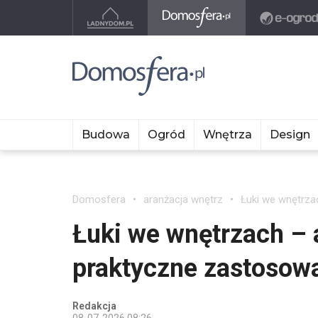
Budowa
Ogród
Wnętrza
Design
Domosfera
aranżacja wnętrz
Łuki we wnętrzac
Łuki we wnętrzach – a
praktyczne zastosow
Redakcja