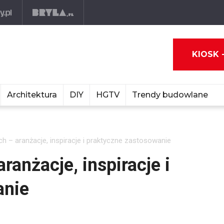
KIOSK 
Architektura
DIY
HGTV
Trendy budowlane
h – aranżacje, inspiracje i praktyczne zastosowanie
ranżacje, inspiracje i
anie