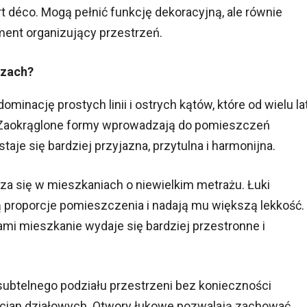
 déco. Mogą pełnić funkcję dekoracyjną, ale równie
ment organizujący przestrzeń.
rzach?
inację prostych linii i ostrych kątów, które od wielu la
Zaokrąglone formy wprowadzają do pomieszczeń
taje się bardziej przyjazna, przytulna i harmonijna.
a się w mieszkaniach o niewielkim metrażu. Łuki
 proporcje pomieszczenia i nadają mu większą lekkość.
mi mieszkanie wydaje się bardziej przestronne i
subtelnego podziału przestrzeni bez konieczności
ścian działowych. Otwory łukowe pozwalają zachować