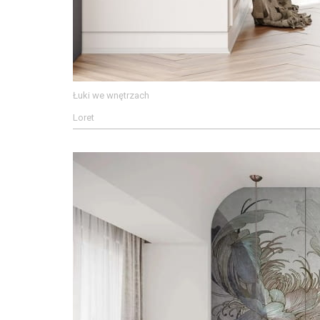
Łuki we wnętrzach
Loret