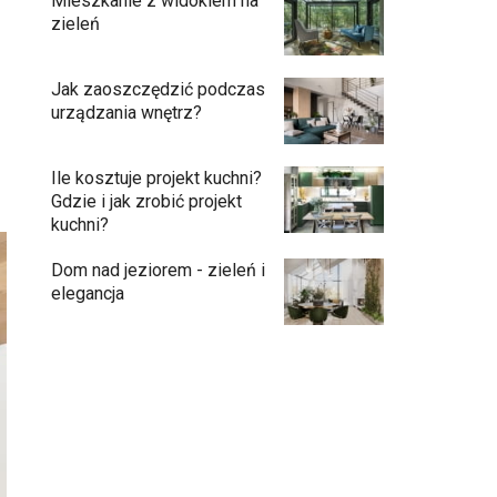
Mieszkanie z widokiem na
zieleń
Jak zaoszczędzić podczas
urządzania wnętrz?
Ile kosztuje projekt kuchni?
Gdzie i jak zrobić projekt
kuchni?
Dom nad jeziorem - zieleń i
elegancja
Podłogi: pomysły na wykończenie
Ściany - co jest modne?
Kuchnia bez odcisków palców – estetyka,
która ułatwia codzienne użytkowanie