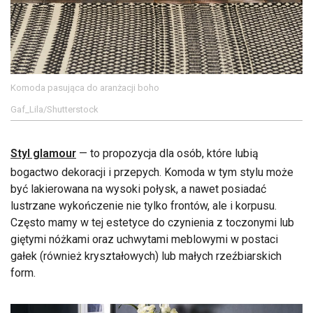
Komoda pasująca do aranżacji boho
Gaf_Lila/Shutterstock
Styl glamour
— to propozycja dla osób, które lubią
bogactwo dekoracji i przepych. Komoda w tym stylu może
być lakierowana na wysoki połysk, a nawet posiadać
lustrzane wykończenie nie tylko frontów, ale i korpusu.
Często mamy w tej estetyce do czynienia z toczonymi lub
giętymi nóżkami oraz uchwytami meblowymi w postaci
gałek (również kryształowych) lub małych rzeźbiarskich
form.