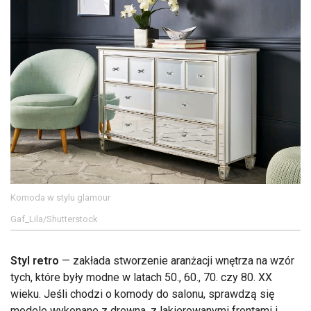
Komoda w stylu glamour
Gaf_Lila/Shutterstock
Styl retro
— zakłada stworzenie aranżacji wnętrza na wzór
tych, które były modne w latach 50., 60., 70. czy 80. XX
wieku. Jeśli chodzi o komody do salonu, sprawdzą się
modele wykonane z drewna, z lakierowanymi frontami i