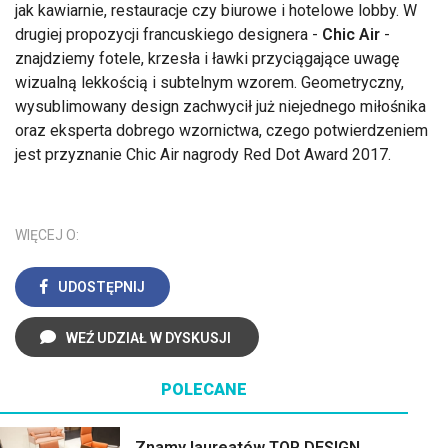
jak kawiarnie, restauracje czy biurowe i hotelowe lobby. W
drugiej propozycji francuskiego designera -
Chic Air
-
znajdziemy fotele, krzesła i ławki przyciągające uwagę
wizualną lekkością i subtelnym wzorem. Geometryczny,
wysublimowany design zachwycił już niejednego miłośnika
oraz eksperta dobrego wzornictwa, czego potwierdzeniem
jest przyznanie Chic Air nagrody Red Dot Award 2017.
WIĘCEJ O:
UDOSTĘPNIJ
WEŹ UDZIAŁ W DYSKUSJI
POLECANE
Znamy laureatów TOP DESIGN