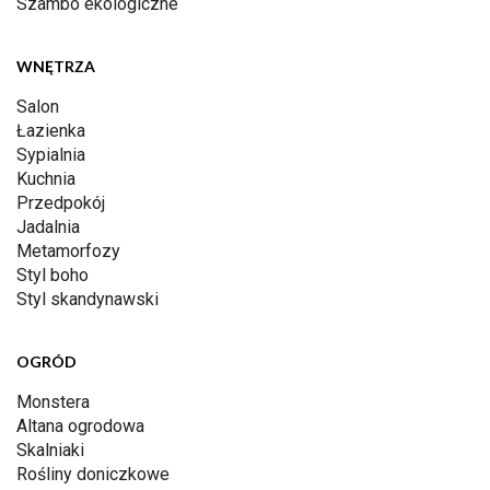
Szambo ekologiczne
WNĘTRZA
Salon
Łazienka
Sypialnia
Kuchnia
Przedpokój
Jadalnia
Metamorfozy
Styl boho
Styl skandynawski
OGRÓD
Monstera
Altana ogrodowa
Skalniaki
Rośliny doniczkowe