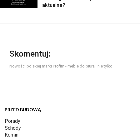
aktualne?
Skomentuj:
Nowości polskiej marki Profim - meble do biura i nie tylko
PRZED BUDOWĄ
Porady
Schody
Komin