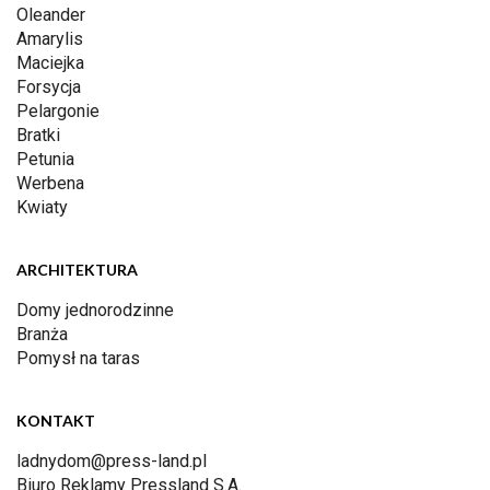
Oleander
Amarylis
Maciejka
Forsycja
Pelargonie
Bratki
Petunia
Werbena
Kwiaty
ARCHITEKTURA
Domy jednorodzinne
Branża
Pomysł na taras
KONTAKT
ladnydom@press-land.pl
Biuro Reklamy Pressland S.A.