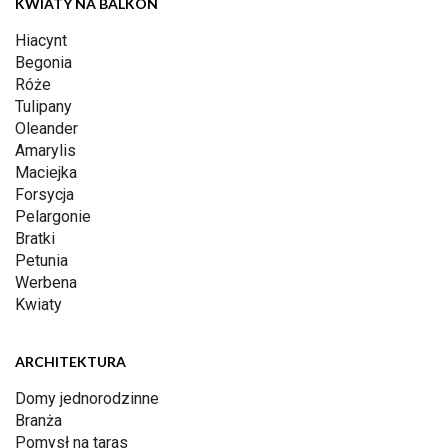
KWIATY NA BALKON
Hiacynt
Begonia
Róże
Tulipany
Oleander
Amarylis
Maciejka
Forsycja
Pelargonie
Bratki
Petunia
Werbena
Kwiaty
ARCHITEKTURA
Domy jednorodzinne
Branża
Pomysł na taras