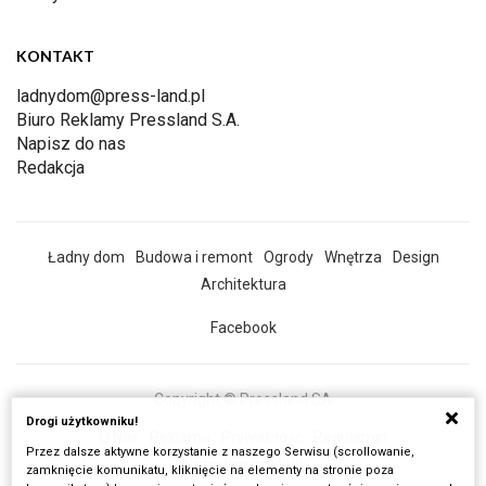
KONTAKT
ladnydom@press-land.pl
Biuro Reklamy Pressland S.A.
Napisz do nas
Redakcja
Ładny dom
Budowa i remont
Ogrody
Wnętrza
Design
Architektura
Facebook
Copyright © Pressland SA
Drogi użytkowniku!
O Nas
Reklama
Prywatność
Regulamin
Przez dalsze aktywne korzystanie z naszego Serwisu (scrollowanie,
Wszystkie artykuły
zamknięcie komunikatu, kliknięcie na elementy na stronie poza