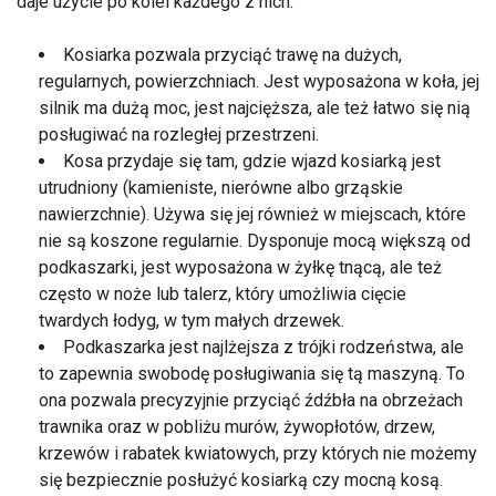
daje użycie po kolei każdego z nich:
Kosiarka pozwala przyciąć trawę na dużych,
regularnych, powierzchniach. Jest wyposażona w koła, jej
silnik ma dużą moc, jest najcięższa, ale też łatwo się nią
posługiwać na rozległej przestrzeni.
Kosa przydaje się tam, gdzie wjazd kosiarką jest
utrudniony (kamieniste, nierówne albo grząskie
nawierzchnie). Używa się jej również w miejscach, które
nie są koszone regularnie. Dysponuje mocą większą od
podkaszarki, jest wyposażona w żyłkę tnącą, ale też
często w noże lub talerz, który umożliwia cięcie
twardych łodyg, w tym małych drzewek.
Podkaszarka jest najlżejsza z trójki rodzeństwa, ale
to zapewnia swobodę posługiwania się tą maszyną. To
ona pozwala precyzyjnie przyciąć źdźbła na obrzeżach
trawnika oraz w pobliżu murów, żywopłotów, drzew,
krzewów i rabatek kwiatowych, przy których nie możemy
się bezpiecznie posłużyć kosiarką czy mocną kosą.