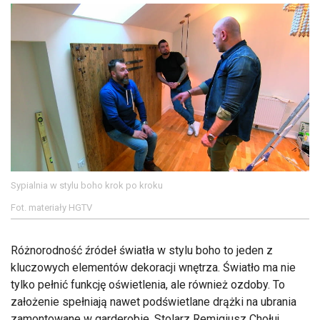
Sypialnia w stylu boho krok po kroku
Fot. materiały HGTV
Różnorodność źródeł światła w stylu boho to jeden z
kluczowych elementów dekoracji wnętrza. Światło ma nie
tylko pełnić funkcję oświetlenia, ale również ozdoby. To
założenie spełniają nawet podświetlane drążki na ubrania
zamontowane w garderobie. Stolarz Remigiusz Chołuj