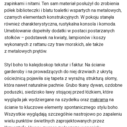
zapinkami i nitami. Ten sam materiał posłużył do zrobienia
półek biblioteczki i blatu toaletki wspartych na metalowych,
czarnych elementach konstrukcyjnych. W pokoju stanęła
również charakterystyczna, rustykalna konsola i komoda.
Umeblowanie dopełniły dodatki w postaci postarzanych
stołków – podstawek na kwiaty, lampionów i koszy
wykonanych z rattanu czy traw morskich, ale także
z metalowych prętów.
Styl boho to kalejdoskop tekstur i faktur. Na ścianie
garderoby i na prowadzących do niej drzwiach z ukrytą
ościeżnicą pojawiła się tapeta z wyraźną strukturą słomy,
która nawet naturalnie pachnie. Grubo tkany dywan, ozdobne
poduszki, siedzisko ławy stojącej przed łóżkiem, które
wygląda jak wydziergane na szydełku oraz
makrama
na
ścianie to kluczowe elementy spontanicznego stylu boho.
Wszystkie wyglądają szczególnie nastrojowo po zapaleniu
wielu punktów świetlnych zaprojektowanych przez