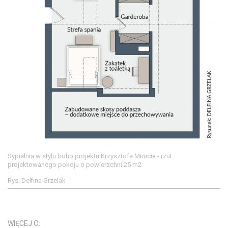
Sypialnia w stylu boho projektu Krzysztofa Mirucia - rzut
projektowanego pokoju o powierzchni 25 m2
Rys. Delfina Grzelak
WIĘCEJ O: