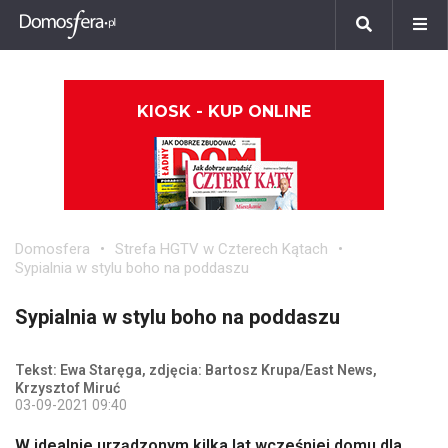
KIOSK - KUP ONLINE
Domosfera
Strefa HGTV w Czterech Kątach
Sypialnia w stylu boho na poddaszu
Sypialnia w stylu boho na poddaszu
Tekst: Ewa Staręga, zdjęcia: Bartosz Krupa/East News,
Krzysztof Miruć
03-09-2021 09:40
W idealnie urządzonym kilka lat wcześniej domu dla