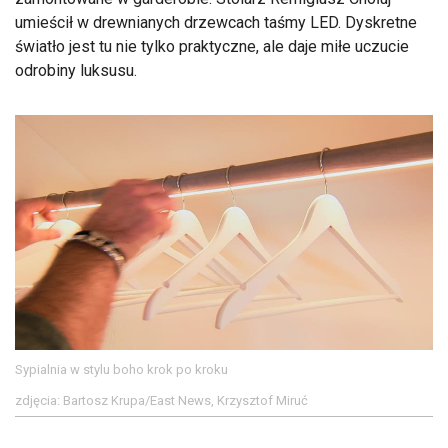
umieścił w drewnianych drzewcach taśmy LED. Dyskretne
światło jest tu nie tylko praktyczne, ale daje miłe uczucie
odrobiny luksusu.
Sypialnia w stylu boho krok po kroku
zdjęcia: Bartosz Krupa/East News, Krzysztof Miruć