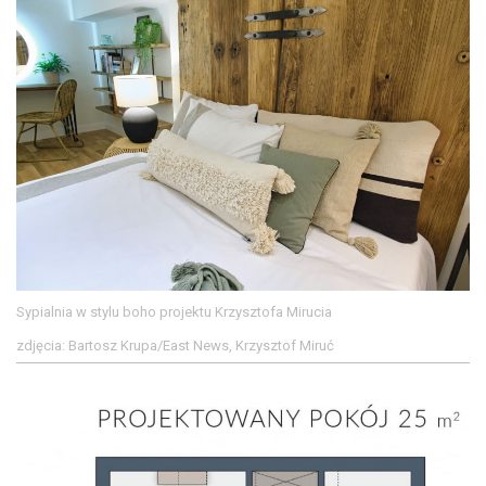
Sypialnia w stylu boho projektu Krzysztofa Mirucia
zdjęcia: Bartosz Krupa/East News, Krzysztof Miruć