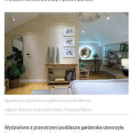
Sypialnia w stylu boho projektu Krzysztofa Mirucia
zdjęcia: Bartosz Krupa/East News, Krzysztof Miruć
Wydzielona z przestrzeni poddasza garderoba utworzyła