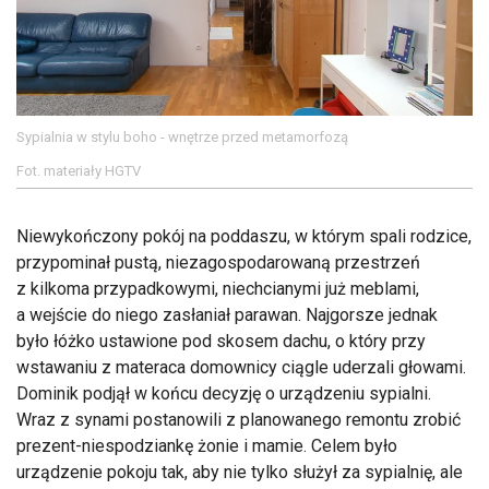
Sypialnia w stylu boho - wnętrze przed metamorfozą
Fot. materiały HGTV
Niewykończony pokój na poddaszu, w którym spali rodzice,
przypominał pustą, niezagospodarowaną przestrzeń
z kilkoma przypadkowymi, niechcianymi już meblami,
a wejście do niego zasłaniał parawan. Najgorsze jednak
było łóżko ustawione pod skosem dachu, o który przy
wstawaniu z materaca domownicy ciągle uderzali głowami.
Dominik podjął w końcu decyzję o urządzeniu sypialni.
Wraz z synami postanowili z planowanego remontu zrobić
prezent-niespodziankę żonie i mamie. Celem było
urządzenie pokoju tak, aby nie tylko służył za sypialnię, ale