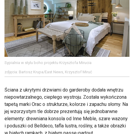
Sypialnia w stylu boho projektu Krzysztofa Mirucia
zdjęcia: Bartosz Krupa/East News, Krzysztof Miruć
Ściana z ukrytymi drzwiami do garderoby dodała wnętrzu
niepowtarzalnego, ciepłego wystroju. Została wykończona
tapetą marki Orac o strukturze, kolorze i zapachu słomy. Na
jej wzorzystym tle dobrze prezentują się jednobarwne
elementy: drewniana konsola od Inne Meble, szare wazony
i poduszki od Belldeco, tafla lustra, rośliny, a także obrazki
w białych ramkach, z białym passe-partout.