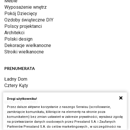
Meble
Wyposażenie wnętrz
Pokój Dziecięcy
Ozdoby świąteczne DIY
Polscy projektanci
Architekci
Polski design
Dekoracje wielkanocne
Stroiki wielkanocne
PRENUMERATA
Ładny Dom
Cztery Kąty
Drogi użytkowniku!
BUDOWA DOMU
Przez dalsze aktywne korzystanie z naszego Serwisu (scrollowanie,
zamknięcie komunikatu, kliknięcie na elementy na stronie poza
Dom bez pozwolenia
komunikatem) bez zmian ustawień w zakresie prywatności, wyrażasz zgodę
Prawo budowlane
na przetwarzanie danych osobowych przez Pressland S.A. i Zaufanych
Wbudowie.pl
Partnerów Pressland S.A. do celów marketingowych , w szczególności na