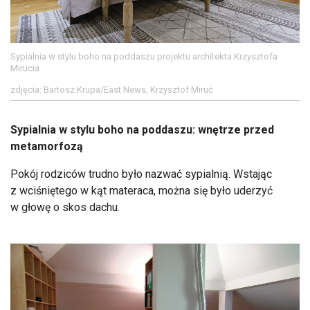
Sypialnia w stylu boho na poddaszu projektu architekta Krzysztofa
Mirucia
zdjęcia: Bartosz Krupa/East News, Krzysztof Miruć
Sypialnia w stylu boho na poddaszu: wnętrze przed
metamorfozą
Pokój rodziców trudno było nazwać sypialnią. Wstając
z wciśniętego w kąt materaca, można się było uderzyć
w głowę o skos dachu.