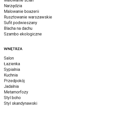
Malowanie ścian
Narzędzia
Malowanie boazerii
Rusztowanie warszawskie
Sufit podwieszany
Blacha na dachu
Szambo ekologiczne
WNĘTRZA
Salon
Łazienka
Sypialnia
Kuchnia
Przedpokój
Jadalnia
Metamorfozy
Styl boho
Styl skandynawski