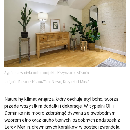
Sypialnia w stylu boho projektu Krzysztofa Mirucia
zdjęcia: Bartosz Krupa/East News, Krzysztof Miruć
Naturalny klimat wnętrza, który cechuje styl boho, tworzą
przede wszystkim dodatki i dekoracje. W sypialni Oli i
Dominika nie mogło zabraknąć dywanu ze swobodnym
wzorem etno oraz grubo tkanych, ozdobnych poduszek z
Leroy Merlin, drewnianych koralików w postaci żyrandola,