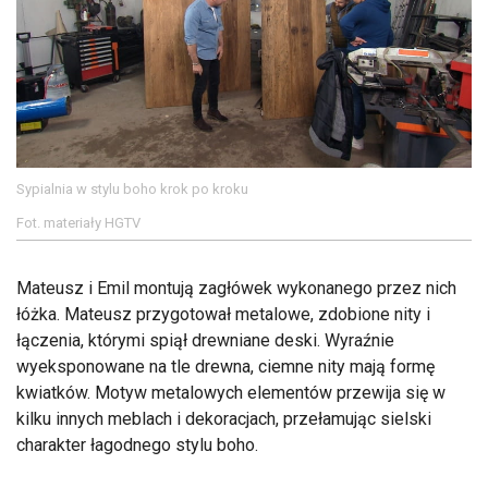
Sypialnia w stylu boho krok po kroku
Fot. materiały HGTV
Mateusz i Emil montują zagłówek wykonanego przez nich
łóżka. Mateusz przygotował metalowe, zdobione nity i
łączenia, którymi spiął drewniane deski. Wyraźnie
wyeksponowane na tle drewna, ciemne nity mają formę
kwiatków. Motyw metalowych elementów przewija się w
kilku innych meblach i dekoracjach, przełamując sielski
charakter łagodnego stylu boho.