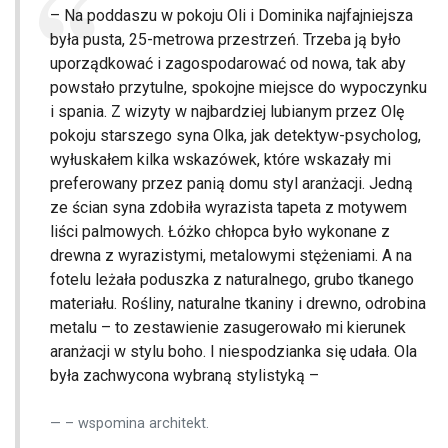
– Na poddaszu w pokoju Oli i Dominika najfajniejsza
była pusta, 25-metrowa przestrzeń. Trzeba ją było
uporządkować i zagospodarować od nowa, tak aby
powstało przytulne, spokojne miejsce do wypoczynku
i spania. Z wizyty w najbardziej lubianym przez Olę
pokoju starszego syna Olka, jak detektyw-psycholog,
wyłuskałem kilka wskazówek, które wskazały mi
preferowany przez panią domu styl aranżacji. Jedną
ze ścian syna zdobiła wyrazista tapeta z motywem
liści palmowych. Łóżko chłopca było wykonane z
drewna z wyrazistymi, metalowymi stężeniami. A na
fotelu leżała poduszka z naturalnego, grubo tkanego
materiału. Rośliny, naturalne tkaniny i drewno, odrobina
metalu – to zestawienie zasugerowało mi kierunek
aranżacji w stylu boho. I niespodzianka się udała. Ola
była zachwycona wybraną stylistyką –
– wspomina architekt.