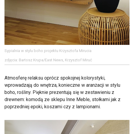
Sypialnia w stylu boho projektu Krzysztofa Mirucia
zdjęcia: Bartosz Krupa/East News, Krzysztof Miruć
Atmosferę relaksu oprócz spokojnej kolorystyki,
wprowadzają do wnętrza, konieczne w aranżacji w stylu
boho, rośliny. Pięknie prezentują się w zestawieniu z
drewnem: komodą ze sklepu Inne Meble, stołkami jak z
poprzedniej epoki, koszami czy z lampionami.