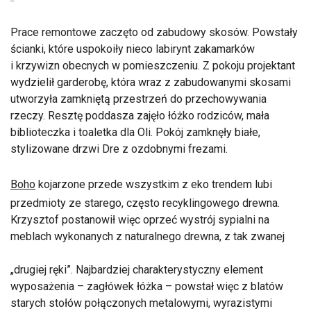
Prace remontowe zaczęto od zabudowy skosów. Powstały
ścianki, które uspokoiły nieco labirynt zakamarków
i krzywizn obecnych w pomieszczeniu. Z pokoju projektant
wydzielił garderobę, która wraz z zabudowanymi skosami
utworzyła zamkniętą przestrzeń do przechowywania
rzeczy. Resztę poddasza zajęło łóżko rodziców, mała
biblioteczka i toaletka dla Oli. Pokój zamknęły białe,
stylizowane drzwi Dre z ozdobnymi frezami.
Boho
kojarzone przede wszystkim z eko trendem lubi
przedmioty ze starego, często recyklingowego drewna.
Krzysztof postanowił więc oprzeć wystrój sypialni na
meblach wykonanych z naturalnego drewna, z tak zwanej
„drugiej ręki”. Najbardziej charakterystyczny element
wyposażenia – zagłówek łóżka – powstał więc z blatów
starych stołów połączonych metalowymi, wyrazistymi