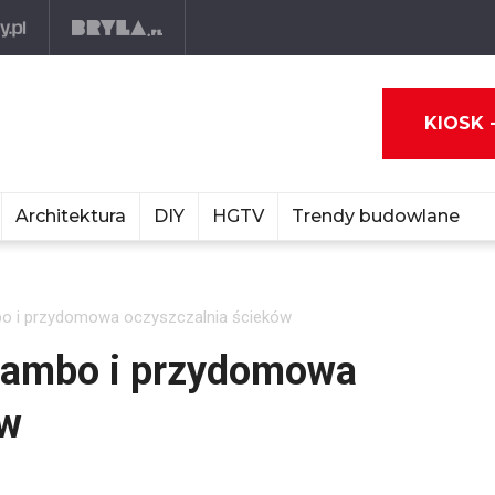
KIOSK 
Architektura
DIY
HGTV
Trendy budowlane
bo i przydomowa oczyszczalnia ścieków
szambo i przydomowa
ów