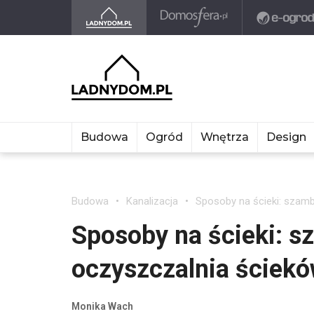
Budowa
Ogród
Wnętrza
Design
Budowa
Kanalizacja
Sposoby na ścieki: szam
Sposoby na ścieki: 
oczyszczalnia ściek
Monika Wach