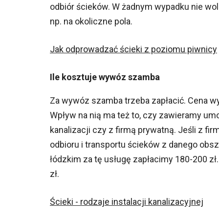
odbiór ścieków. W żadnym wypadku nie wol
np. na okoliczne pola.
Jak odprowadzać ścieki z poziomu piwnicy
Ile kosztuje wywóz szamba
Za wywóz szamba trzeba zapłacić. Cena wyw
Wpływ na nią ma też to, czy zawieramy u
kanalizacji czy z firmą prywatną. Jeśli z f
odbioru i transportu ścieków z danego obsz
łódzkim za tę usługę zapłacimy 180-200 z
zł.
Ścieki - rodzaje instalacji kanalizacyjnej