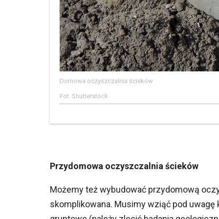
Domowa oczyszczalnia ścieków
Fot. Shutterstock
Przydomowa oczyszczalnia ścieków
Możemy też wybudować przydomową oczyszcz
skomplikowana. Musimy wziąć pod uwagę kil
gruntowe (należy zlecić badania geologicz