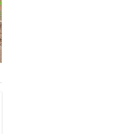
każdego rozwiązania.
Jak urządzić funkcjonalną i nowoczesną
łazienkę? Praktyczny poradnik
Dom pod inteligentną ochroną podczas
wakacji
Jak dbać o drewniane meble, aby służyły
przez dekady? Zasady pielęgnacji