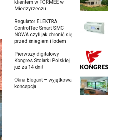
klientem w FORMEE w
Miedzyrzeczu
Regulator ELEKTRA
ControlTec Smart SMC
NOWA czyli jak chronić się
przed śniegiem i lodem
Pierwszy digitalowy
Kongres Stolarki Polskiej
już za 14 dni!
Okna Elegant – wyjątkowa
koncepcja
Budowa domu z gotowych modułów – jak
przebiega cały proces?
Meble ogrodowe drewniane, metalowe
czy z technorattanu? Plusy i minusy