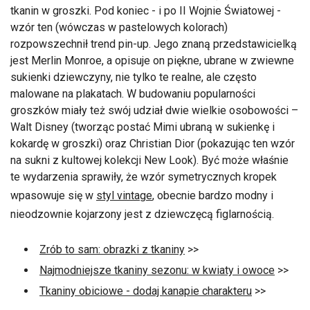
tkanin w groszki. Pod koniec - i po II Wojnie Światowej -
wzór ten (wówczas w pastelowych kolorach)
rozpowszechnił trend pin-up. Jego znaną przedstawicielką
jest Merlin Monroe, a opisuje on piękne, ubrane w zwiewne
sukienki dziewczyny, nie tylko te realne, ale często
malowane na plakatach. W budowaniu popularności
groszków miały też swój udział dwie wielkie osobowości –
Walt Disney (tworząc postać Mimi ubraną w sukienkę i
kokardę w groszki) oraz Christian Dior (pokazując ten wzór
na sukni z kultowej kolekcji New Look). Być może właśnie
te wydarzenia sprawiły, że wzór symetrycznych kropek
wpasowuje się w
styl vintage
, obecnie bardzo modny i
nieodzownie kojarzony jest z dziewczęcą figlarnością.
Zrób to sam: obrazki z tkaniny
>>
Najmodniejsze tkaniny sezonu: w kwiaty i owoce
>>
Tkaniny obiciowe - dodaj kanapie charakteru
>>