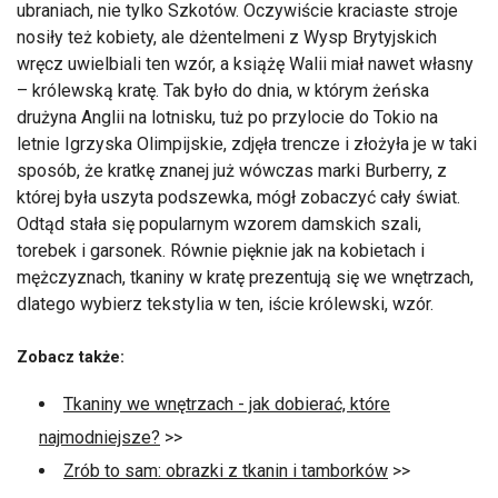
ubraniach, nie tylko Szkotów. Oczywiście kraciaste stroje
nosiły też kobiety, ale dżentelmeni z Wysp Brytyjskich
wręcz uwielbiali ten wzór, a książę Walii miał nawet własny
– królewską kratę. Tak było do dnia, w którym żeńska
drużyna Anglii na lotnisku, tuż po przylocie do Tokio na
letnie Igrzyska Olimpijskie, zdjęła trencze i złożyła je w taki
sposób, że kratkę znanej już wówczas marki Burberry, z
której była uszyta podszewka, mógł zobaczyć cały świat.
Odtąd stała się popularnym wzorem damskich szali,
torebek i garsonek. Równie pięknie jak na kobietach i
mężczyznach, tkaniny w kratę prezentują się we wnętrzach,
dlatego wybierz tekstylia w ten, iście królewski, wzór.
Zobacz także:
Tkaniny we wnętrzach - jak dobierać, które
najmodniejsze?
>>
Zrób to sam: obrazki z tkanin i tamborków
>>