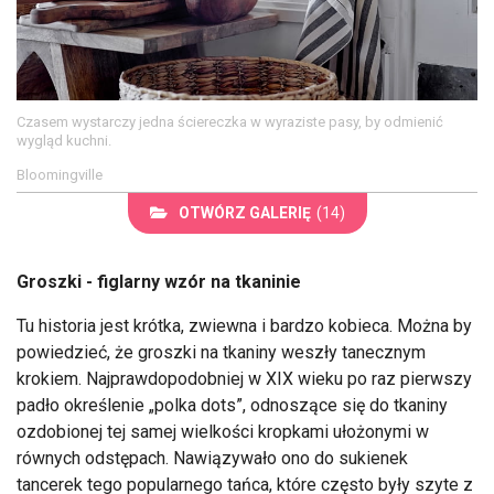
Czasem wystarczy jedna ściereczka w wyraziste pasy, by odmienić
wygląd kuchni.
Bloomingville
OTWÓRZ GALERIĘ
(14)
Groszki - figlarny wzór na tkaninie
Tu historia jest krótka, zwiewna i bardzo kobieca. Można by
powiedzieć, że groszki na tkaniny weszły tanecznym
krokiem. Najprawdopodobniej w XIX wieku po raz pierwszy
padło określenie „polka dots”, odnoszące się do tkaniny
ozdobionej tej samej wielkości kropkami ułożonymi w
równych odstępach. Nawiązywało ono do sukienek
tancerek tego popularnego tańca, które często były szyte z