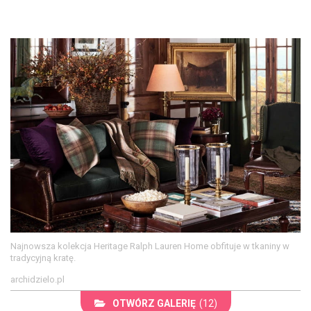
Najnowsza kolekcja Heritage Ralph Lauren Home obfituje w tkaniny w
tradycyjną kratę.
archidzielo.pl
OTWÓRZ GALERIĘ
(12)