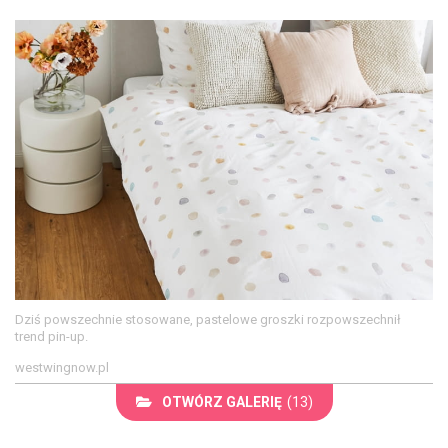
Dziś powszechnie stosowane, pastelowe groszki rozpowszechnił
trend pin-up.
westwingnow.pl
OTWÓRZ GALERIĘ
(13)