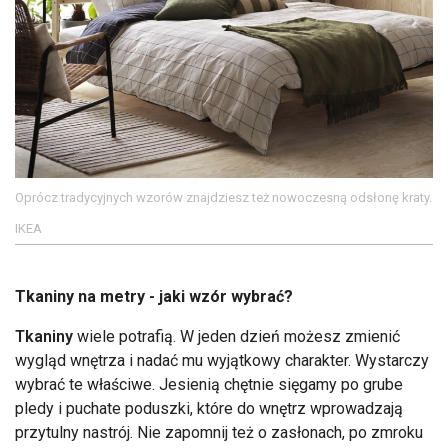
Oprócz tradycyjnych wzorów znajdziesz też nowoczesną odsłonę kraty.
IKEA
Tkaniny na metry - jaki wzór wybrać?
Tkaniny
wiele potrafią. W jeden dzień możesz zmienić
wygląd wnętrza i nadać mu wyjątkowy charakter. Wystarczy
wybrać te właściwe. Jesienią chętnie sięgamy po grube
pledy i puchate poduszki, które do wnętrz wprowadzają
przytulny nastrój. Nie zapomnij też o zasłonach, po zmroku