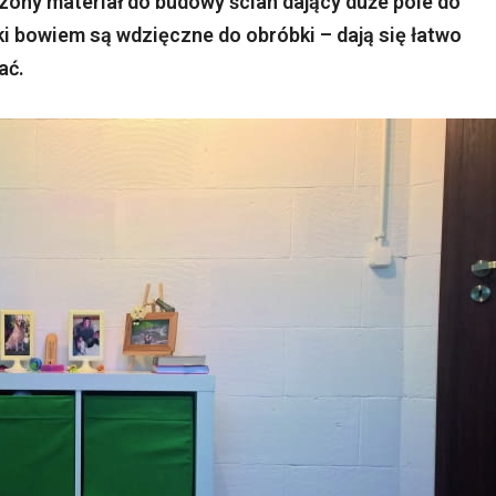
ony materiał do budowy ścian dający duże pole do
ki bowiem są wdzięczne do obróbki – dają się łatwo
ać.