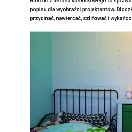
Bloczki z betonu komórkowego to sprawdz
popisu dla wyobraźni projektantów. Blocz
przycinać, nawiercać, szlifować i wykańcz