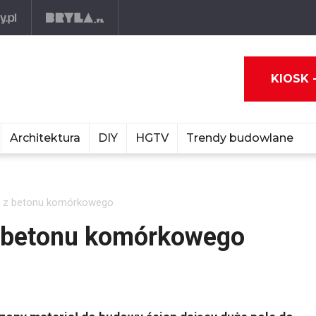
KIOSK 
Architektura
DIY
HGTV
Trendy budowlane
n z betonu komórkowego
z betonu komórkowego