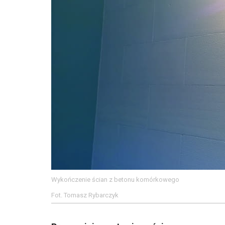
Wykończenie ścian z betonu komórkowego
Fot. Tomasz Rybarczyk