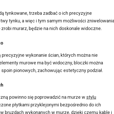
ą tynkowane, trzeba zadbać o ich precyzyjne
twy tynku, a więc i tym samym możliwości zniwelowani
zrobi murarz, będzie na nich doskonale widoczne.
go
 precyzyjne wykonanie ścian, których można nie
a elementy murowe ma być widoczny, bloczki można
poin pionowych, zachowując estetyczny podział.
ch
ryczną powinno się poprowadzić na murze w
stylu
ńczone płytkami przyklejonymi bezpośrednio do ich
ć w bruzdach wykonanych w murze, dzięki czemu kable i