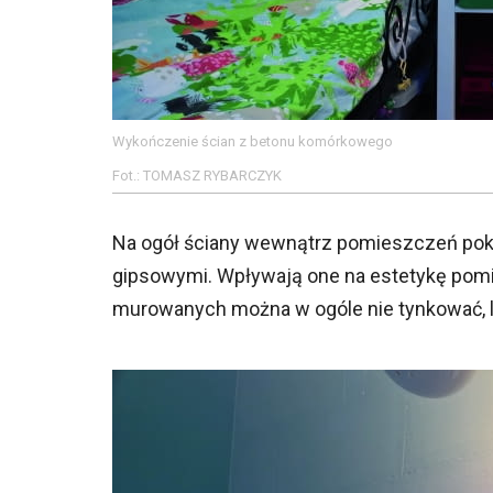
Wykończenie ścian z betonu komórkowego
Fot.: TOMASZ RYBARCZYK
Na ogół ściany wewnątrz pomieszczeń po
gipsowymi. Wpływają one na estetykę pomie
murowanych można w ogóle nie tynkować, l