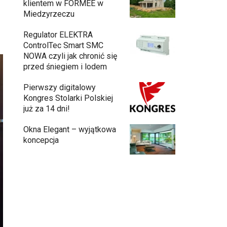
klientem w FORMEE w
Miedzyrzeczu
Regulator ELEKTRA
ControlTec Smart SMC
NOWA czyli jak chronić się
przed śniegiem i lodem
Pierwszy digitalowy
Kongres Stolarki Polskiej
już za 14 dni!
Okna Elegant – wyjątkowa
koncepcja
Budowa domu z gotowych modułów – jak
przebiega cały proces?
Meble ogrodowe drewniane, metalowe
czy z technorattanu? Plusy i minusy