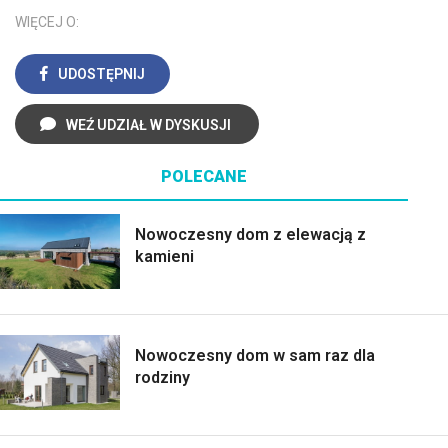
WIĘCEJ O:
UDOSTĘPNIJ
WEŹ UDZIAŁ W DYSKUSJI
POLECANE
Nowoczesny dom z elewacją z
kamieni
Nowoczesny dom w sam raz dla
rodziny