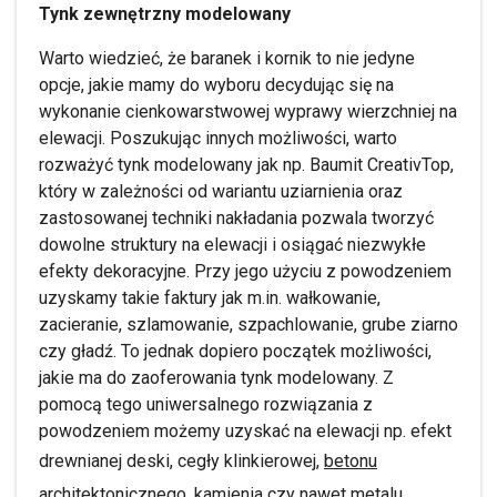
Tynk zewnętrzny modelowany
Warto wiedzieć, że baranek i kornik to nie jedyne
opcje, jakie mamy do wyboru decydując się na
wykonanie cienkowarstwowej wyprawy wierzchniej na
elewacji. Poszukując innych możliwości, warto
rozważyć tynk modelowany jak np. Baumit CreativTop,
który w zależności od wariantu uziarnienia oraz
zastosowanej techniki nakładania pozwala tworzyć
dowolne struktury na elewacji i osiągać niezwykłe
efekty dekoracyjne. Przy jego użyciu z powodzeniem
uzyskamy takie faktury jak m.in. wałkowanie,
zacieranie, szlamowanie, szpachlowanie, grube ziarno
czy gładź. To jednak dopiero początek możliwości,
jakie ma do zaoferowania tynk modelowany. Z
pomocą tego uniwersalnego rozwiązania z
powodzeniem możemy uzyskać na elewacji np. efekt
drewnianej deski, cegły klinkierowej,
betonu
architektonicznego
, kamienia czy nawet metalu.