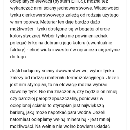
ocieplanych elewacji (system ETICS); można też
wykańczać nimi ściany jednowarstwowe. Właściwości
tynku cienkowarstwowego zależą od rodzaju użytego
w nim spoiwa. Materiał ten daje bardzo dużo
możliwości - tynki dostępne są w bogatej ofercie
kolorystycznej. Wybór tynku nie powinien jednak
polegać tylko na dobraniu jego koloru (ewentualnie
faktury) - choć wielu inwestorów ogranicza się jedynie
do tego.
Jeśli budujemy ściany dwuwarstwowe, wybór tynku
zależy od rodzaju materiału termoizolacyjnego. Jeżeli
jest nim styropian, to na elewację można wybrać
dowolny tynk. Nie ma znaczenia, czy będzie on mniej
czy bardziej paroprzepuszczalny, ponieważ w
ocieplonej ścianie to styropian jest największą
barierą, jaką może napotkać para wodna. Jeżeli
natomiast ocieplamy wełną mineralną - jest mniej
możliwości. Na wełnie nie wolno bowiem układać