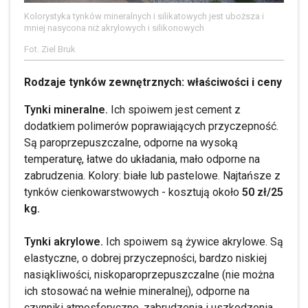
Kolorystyka tynków mineralnych i silikatowych jest uboższa i
mniej nasycona niż akrylowych i silikonowych
Fot. Ziel Bruk
Rodzaje tynków zewnętrznych: właściwości i ceny
Tynki mineralne.
Ich spoiwem jest cement z
dodatkiem polimerów poprawiających przyczepność.
Są paroprzepuszczalne, odporne na wysoką
temperaturę, łatwe do układania, mało odporne na
zabrudzenia. Kolory: białe lub pastelowe. Najtańsze z
tynków cienkowarstwowych - kosztują około
50 zł/25
kg.
Tynki akrylowe.
Ich spoiwem są żywice akrylowe. Są
elastyczne, o dobrej przyczepności, bardzo niskiej
nasiąkliwości, niskoparoprzepuszczalne (nie można
ich stosować na wełnie mineralnej), odporne na
czynniki atmosferyczne, zabrudzenia i uszkodzenia.