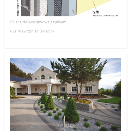
Ściana dwuwarstwowa z tynkiem
Rys. Wawrzyniec Święcicki