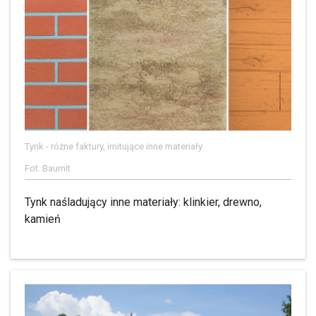
Tynk - różne faktury, imitujące inne materiały
Fot. Baumit
Tynk naśladujący inne materiały: klinkier, drewno,
kamień