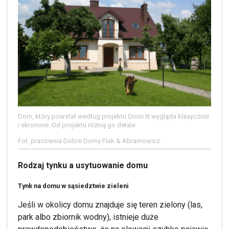
Dom, który powstał według projektu Orion III wygląda klasycznie
i skromnie. Od projektu różnią go detale
Fot. pracownia Dobre Domy Flak & Abramowicz
Rodzaj tynku a usytuowanie domu
Tynk na domu w sąsiedztwie zieleni
Jeśli w okolicy domu znajduje się teren zielony (las,
park albo zbiornik wodny), istnieje duże