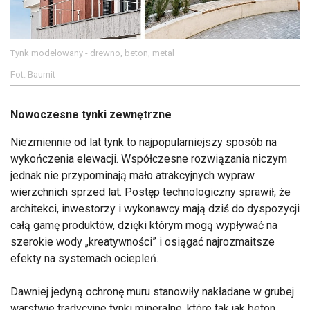
Tynk modelowany - drewno, beton, metal
Fot. Baumit
Nowoczesne tynki zewnętrzne
Niezmiennie od lat tynk to najpopularniejszy sposób na
wykończenia elewacji. Współczesne rozwiązania niczym
jednak nie przypominają mało atrakcyjnych wypraw
wierzchnich sprzed lat. Postęp technologiczny sprawił, że
architekci, inwestorzy i wykonawcy mają dziś do dyspozycji
całą gamę produktów, dzięki którym mogą wypływać na
szerokie wody „kreatywności” i osiągać najrozmaitsze
efekty na systemach ociepleń.
Dawniej jedyną ochronę muru stanowiły nakładane w grubej
warstwie tradycyjne tynki mineralne, które tak jak beton