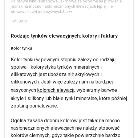
Kolorowe tynki silikonowe i akrylowe są odporne na płowienie,
jednak na mocno nasłonecznionych elewacjach lepiej nie
stosować zbyt intensywnych barw
Fot. Bolix
Rodzaje tynków elewacyjnych: kolory i faktury
Kolor tynku
Kolor tynku w pewnym stopniu zależy od rodzaju
spoiwa - kolorystyka tynków mineralnych i
silikatowych jest uboższa niż akrylowych i
silikonowych. Jeśli więc zależy nam na bardziej
nasyconych
kolorach elewacji
, wybierzmy barwne
akryle i silikony lub białe tynki mineralne, które później
zostaną pomalowane.
Ogólna zasada doboru kolorów jest taka: na mocno
nasłonecznionych elewacjach nie należy stosować
kolorów ciemnych, gdyż takie powierzchnie bardzo