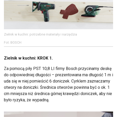
Zielnik w kuchni: potrzebne materiały i narzędzia
Fot. BOSCH
Zielnik w kuchni: KROK 1.
Za pomocą piły PST 10,8 LI firmy Bosch przycinamy deskę
do odpowiedniej długości – prezentowana ma długość 1 m i
uda się w niej pomieścić 6 doniczek. Cyrklem zaznaczamy
otwory na doniczki. Średnica otworów powinna być o ok. 1
cm mniejsza niż średnica górnej krawędzi doniczek, aby nie
było ryzyka, że wypadną.