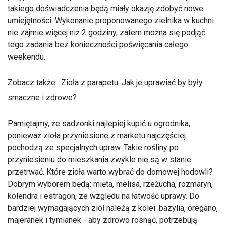
takiego doświadczenia będą miały okazję zdobyć nowe
umiejętności. Wykonanie proponowanego zielnika w kuchni
nie zajmie więcej niż 2 godziny, zatem można się podjąć
tego zadania bez konieczności poświęcania całego
weekendu.
Zobacz także:
Zioła z parapetu. Jak je uprawiać by były
smaczne i zdrowe?
Pamiętajmy, że sadzonki najlepiej kupić u ogrodnika,
ponieważ zioła przyniesione z marketu najczęściej
pochodzą ze specjalnych upraw. Takie rośliny po
przyniesieniu do mieszkania zwykle nie są w stanie
przetrwać. Które zioła warto wybrać do domowej hodowli?
Dobrym wyborem będą: mięta, melisa, rzeżucha, rozmaryn,
kolendra i estragon, ze względu na łatwość uprawy. Do
bardziej wymagających ziół należą z kolei: bazylia, oregano,
majeranek i tymianek - aby zdrowo rosnąć, potrzebują