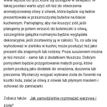
wiele lepsze od tych, które są dostępne w sklepach. W
takiej postaci warto użyć ich też do stworzenia
aromatyzowanej oliwy z oliwek, która będzie się ładnie
prezentowała w przezroczystej butelce na blacie
kuchennym. Pamiętajmy, aby nie kruszyć ziół, jeśli
planujemy je potem wrzucić do buteleczki z oliwą,
szczególnie gałązka rozmarynu będzie wyglądała
dekoracyjnie, jeśli zostawimy ją w całości. To, co uda się
wyhodować w zielniku w kuchni, może posłużyć też jako
prezent dla znajomych lub rodziny. Poza suszeniem można
je też mrozić - same lub z dodatkiem tłuszczu. Dobrym
pomysłem będzie przygotowanie małych porcji, które
potem posłużą jako dodatek do smażenia, duszenia lub
pieczenia. Wystarczy wsypać wybrane zioła do foremki na
kostki lodu, zalać je oliwą z oliwek lub płynnym masłem i
schować do zamrażarki.
Zobacz także:
Jak samodzielnie rozmnażać warzywa i
zioła?