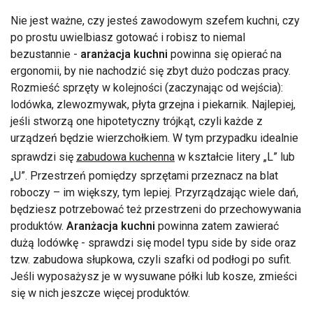
Nie jest ważne, czy jesteś zawodowym szefem kuchni, czy
po prostu uwielbiasz gotować i robisz to niemal
bezustannie -
aranżacja kuchni
powinna się opierać na
ergonomii, by nie nachodzić się zbyt dużo podczas pracy.
Rozmieść sprzęty w kolejności (zaczynając od wejścia):
lodówka, zlewozmywak, płyta grzejna i piekarnik. Najlepiej,
jeśli stworzą one hipotetyczny trójkąt, czyli każde z
urządzeń będzie wierzchołkiem. W tym przypadku idealnie
sprawdzi się
zabudowa kuchenna
w kształcie litery „L” lub
„U”. Przestrzeń pomiędzy sprzętami przeznacz na blat
roboczy – im większy, tym lepiej. Przyrządzając wiele dań,
będziesz potrzebować też przestrzeni do przechowywania
produktów.
Aranżacja kuchni
powinna zatem zawierać
dużą lodówkę - sprawdzi się model typu side by side oraz
tzw. zabudowa słupkowa, czyli szafki od podłogi po sufit.
Jeśli wyposażysz je w wysuwane półki lub kosze, zmieści
się w nich jeszcze więcej produktów.