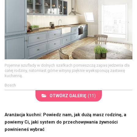
Pojemne szuflady w dolnych szafkach pomieszczą zapas jedzenia dla
całej rodziny, natomiast górne witryny pięknie wyeksponują zastawę
kuchenną.
Bosch
OTWÓRZ GALERIĘ
(11)
Aranżacja kuchni: Powiedz nam, jak dużą masz rodzinę, a
powiemy Ci, jaki system do przechowywania żywności
powinieneś wybrać