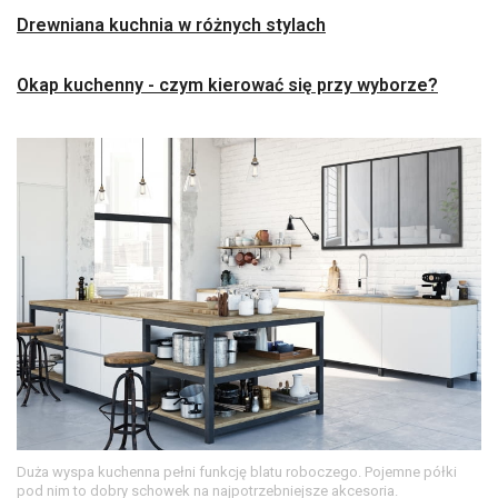
Drewniana kuchnia w różnych stylach
Okap kuchenny - czym kierować się przy wyborze?
Duża wyspa kuchenna pełni funkcję blatu roboczego. Pojemne półki
pod nim to dobry schowek na najpotrzebniejsze akcesoria.