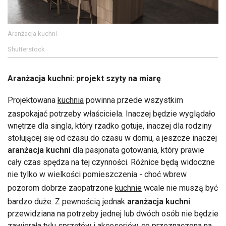
Aranżacja kuchni
Shutterstock
Aranżacja kuchni: projekt szyty na miarę
Projektowana
kuchnia
powinna przede wszystkim
zaspokajać potrzeby właściciela. Inaczej będzie wyglądało
wnętrze dla singla, który rzadko gotuje, inaczej dla rodziny
stołującej się od czasu do czasu w domu, a jeszcze inaczej
aranżacja kuchni
dla pasjonata gotowania, który prawie
cały czas spędza na tej czynności. Różnice będą widoczne
nie tylko w wielkości pomieszczenia - choć wbrew
pozorom dobrze zaopatrzone
kuchnie
wcale nie muszą być
bardzo duże. Z pewnością jednak
aranżacja kuchni
przewidziana na potrzeby jednej lub dwóch osób nie będzie
zawierała tylu sprzętów i akcesoriów, co przeznaczona na