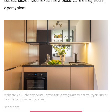
Zobacz także... Modna kuchnia w bloku. 25 aranżacji kuchni
z pomysłem
Mały aneks kuchenny został optycznie powiększony przez użycie luster
na ścianie i drzwiach szafek.
Decoroom