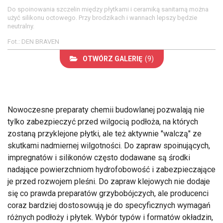
Do spoinowania szczelin między płytkami i ceramiką sanitarną można
użyć silikonu octowego. Przy brodzikach i wannach lepszy będzie
neutralny.
Fot.: DEN BRAVEN
OTWÓRZ GALERIĘ
(9)
Nowoczesne preparaty chemii budowlanej pozwalają nie
tylko zabezpieczyć przed wilgocią podłoża, na których
zostaną przyklejone płytki, ale też aktywnie "walczą" ze
skutkami nadmiernej wilgotności. Do zapraw spoinujących,
impregnatów i silikonów często dodawane są środki
nadające powierzchniom hydrofobowość i zabezpieczające
je przed rozwojem pleśni. Do zapraw klejowych nie dodaje
się co prawda preparatów grzybobójczych, ale producenci
coraz bardziej dostosowują je do specyficznych wymagań
różnych podłoży i płytek. Wybór typów i formatów okładzin,