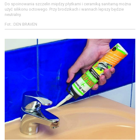
Do spoinowania szczelin między płytkami i ceramiką sanitarną można
użyć silikonu octowego. Przy brodzikach i wannach lepszy będzie
neutralny.
Fot.: DEN BRAVEN