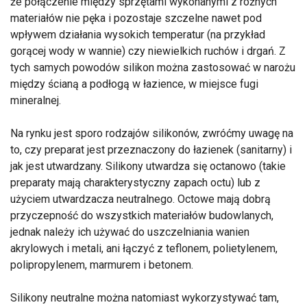
że połączenie między sprzętami wykonanymi z różnych
materiałów nie pęka i pozostaje szczelne nawet pod
wpływem działania wysokich temperatur (na przykład
gorącej wody w wannie) czy niewielkich ruchów i drgań. Z
tych samych powodów silikon można zastosować w narożu
między ścianą a podłogą w łazience, w miejsce fugi
mineralnej.
Na rynku jest sporo rodzajów silikonów, zwróćmy uwagę na
to, czy preparat jest przeznaczony do łazienek (sanitarny) i
jak jest utwardzany. Silikony utwardza się octanowo (takie
preparaty mają charakterystyczny zapach octu) lub z
użyciem utwardzacza neutralnego. Octowe mają dobrą
przyczepność do wszystkich materiałów budowlanych,
jednak należy ich używać do uszczelniania wanien
akrylowych i metali, ani łączyć z teflonem, polietylenem,
polipropylenem, marmurem i betonem.
Silikony neutralne można natomiast wykorzystywać tam,