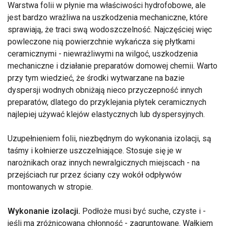
Warstwa folii w płynie ma właściwości hydrofobowe, ale
jest bardzo wrażliwa na uszkodzenia mechaniczne, które
sprawiają, że traci swą wodoszczelność. Najczęściej więc
powleczone nią powierzchnie wykańcza się płytkami
ceramicznymi - niewrażliwymi na wilgoć, uszkodzenia
mechaniczne i działanie preparatów domowej chemii. Warto
przy tym wiedzieć, że środki wytwarzane na bazie
dyspersji wodnych obniżają nieco przyczepność innych
preparatów, dlatego do przyklejania płytek ceramicznych
najlepiej używać klejów elastycznych lub dyspersyjnych.
Uzupełnieniem folii, niezbędnym do wykonania izolacji, są
taśmy i kołnierze uszczelniające. Stosuje się je w
narożnikach oraz innych newralgicznych miejscach - na
przejściach rur przez ściany czy wokół odpływów
montowanych w stropie.
Wykonanie izolacji.
Podłoże musi być suche, czyste i -
jeśli ma zróżnicowaną chłonność - zagruntowane. Wałkiem