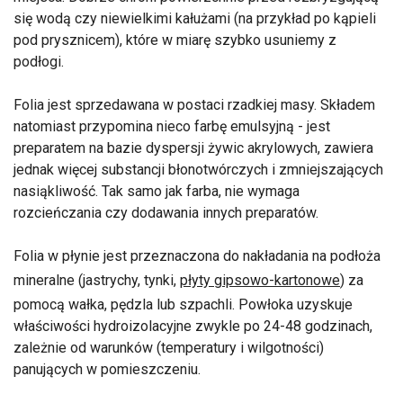
się wodą czy niewielkimi kałużami (na przykład po kąpieli
pod prysznicem), które w miarę szybko usuniemy z
podłogi.
Folia jest sprzedawana w postaci rzadkiej masy. Składem
natomiast przypomina nieco farbę emulsyjną - jest
preparatem na bazie dyspersji żywic akrylowych, zawiera
jednak więcej substancji błonotwórczych i zmniejszających
nasiąkliwość. Tak samo jak farba, nie wymaga
rozcieńczania czy dodawania innych preparatów.
Folia w płynie jest przeznaczona do nakładania na podłoża
mineralne (jastrychy, tynki,
płyty gipsowo-kartonowe
) za
pomocą wałka, pędzla lub szpachli. Powłoka uzyskuje
właściwości hydroizolacyjne zwykle po 24-48 godzinach,
zależnie od warunków (temperatury i wilgotności)
panujących w pomieszczeniu.