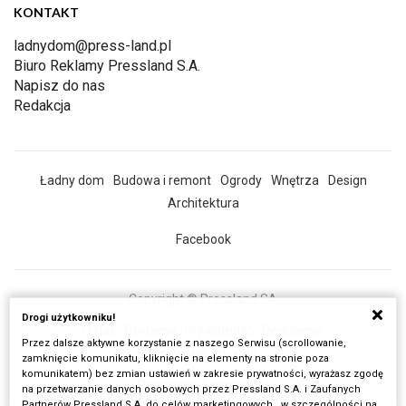
KONTAKT
ladnydom@press-land.pl
Biuro Reklamy Pressland S.A.
Napisz do nas
Redakcja
Ładny dom
Budowa i remont
Ogrody
Wnętrza
Design
Architektura
Facebook
Copyright © Pressland SA
Drogi użytkowniku!
O Nas
Reklama
Prywatność
Regulamin
Przez dalsze aktywne korzystanie z naszego Serwisu (scrollowanie,
Wszystkie artykuły
zamknięcie komunikatu, kliknięcie na elementy na stronie poza
komunikatem) bez zmian ustawień w zakresie prywatności, wyrażasz zgodę
Realizacja:
Fancybox.pl
na przetwarzanie danych osobowych przez Pressland S.A. i Zaufanych
Partnerów Pressland S.A. do celów marketingowych , w szczególności na