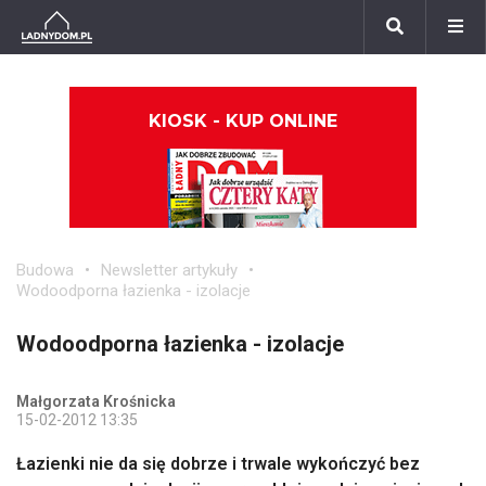
KIOSK - KUP ONLINE
Budowa
Newsletter artykuły
Wodoodporna łazienka - izolacje
Wodoodporna łazienka - izolacje
Małgorzata Krośnicka
15-02-2012 13:35
Łazienki nie da się dobrze i trwale wykończyć bez