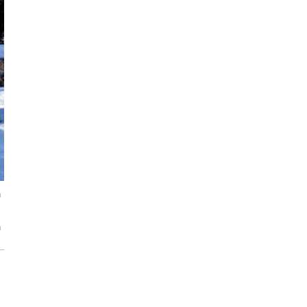
każdego rozwiązania.
Jak urządzić funkcjonalną i nowoczesną
łazienkę? Praktyczny poradnik
Dom pod inteligentną ochroną podczas
wakacji
Jak dbać o drewniane meble, aby służyły
przez dekady? Zasady pielęgnacji
a
a