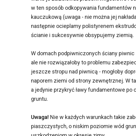
w ten sposób odkopywania fundamentów na
kauczukową (uwaga - nie można jej nakładać
następnie ocieplamy polistyrenem ekstrud
ścianie i sukcesywnie obsypujemy ziemią.
W domach podpiwniczonych ściany piwnic m
ale nie rozwiązałoby to problemu zabezpie
jeszcze stropu nad piwnicą - mogłoby dopr
naporem ziemi od strony zewnętrznej. W ta
a jedynie przykryć ławy fundamentowe po 
gruntu.
Uwaga!
Nie w każdych warunkach takie zab
piaszczystych, o niskim poziomie wód gru
uszkodzeniom w okresie zimy.