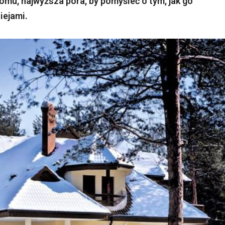
omu, najwyższa pora, by pomyśleć o tym, jak go
iejami.