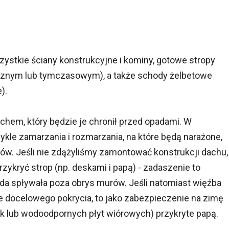
stkie ściany konstrukcyjne i kominy, gotowe stropy
cznym lub tymczasowym), a także schody żelbetowe
).
chem, który będzie je chronił przed opadami. W
kle zamarzania i rozmarzania, na które będą narażone,
w. Jeśli nie zdążyliśmy zamontować konstrukcji dachu,
ykryć strop (np. deskami i papą) - zadaszenie to
da spływała poza obrys murów. Jeśli natomiast więźba
nie docelowego pokrycia, to jako zabezpieczenie na zimę
k lub wodoodpornych płyt wiórowych) przykryte papą.