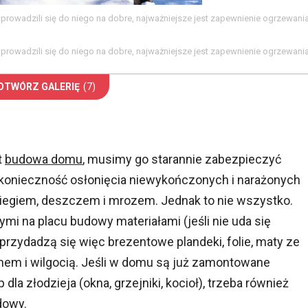
 wprowadzili się do niego na dobre, najważniejsze jest zapewnienie ogrzewani
 wprowadzili się do niego na dobre, najważniejsze jest zapewnienie ogrzewani
OTWÓRZ GALERIĘ
(7)
t
budowa domu
, musimy go starannie zabezpieczyć
konieczność osłonięcia niewykończonych i narażonych
iegiem, deszczem i mrozem. Jednak to nie wszystko.
i na placu budowy materiałami (jeśli nie uda się
rzydadzą się więc brezentowe plandeki, folie, maty ze
mnem i wilgocią. Jeśli w domu są już zamontowane
la złodzieja (okna, grzejniki, kocioł), trzeba również
dowy.