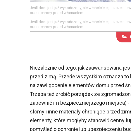
Jeśli dom jest już wykończony, ale właściciele jeszcze nie
oraz ochrony przed włamaniem
Jeśli dom jest już wykończony, ale właściciele jeszcze nie
oraz ochrony przed włamaniem
Niezależnie od tego, jak zaawansowana jes
przed zimą. Przede wszystkim oznacza to 
na zawilgocenie elementów domu przed śn
Trzeba też zrobić porządek ze zgromadzonym
zapewnić im bezpieczniejszego miejsca) - p
słomy i inne materiały chroniące przed zi
elementy, które mogłyby stanowić cenny łup d
pomyśleć o ochronie lub ubezpieczeniu bu