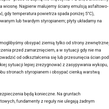
 wiosnę. Najpierw malujemy ściany emulsją asfaltowo-
, gdy temperatura powietrza spada poniżej 5°C),
owanym lub twardym styropianem; płyty układamy na
oglibyśmy obsypać ziemią tylko od strony zewnętrznej
czenia przed zamarznięciem, a w sytuacji gdy nie ma
owadzić od odkształcenia się lub przesunięcia ścian pod
kiej sytuacji lepiej zrezygnować z zasypywania wykopu,
obu stronach styropianem i obsypać cienką warstwą
ezpieczenia będą konieczne. Na gruntach
ntowych, fundamenty z reguły nie ulegają żadnym