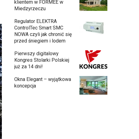
klientem w FORMEE w
Miedzyrzeczu
Regulator ELEKTRA
ControlTec Smart SMC
NOWA czyli jak chronić się
przed śniegiem i lodem
Pierwszy digitalowy
Kongres Stolarki Polskiej
już za 14 dni!
Okna Elegant – wyjątkowa
koncepcja
Budowa domu z gotowych modułów – jak
przebiega cały proces?
Meble ogrodowe drewniane, metalowe
czy z technorattanu? Plusy i minusy