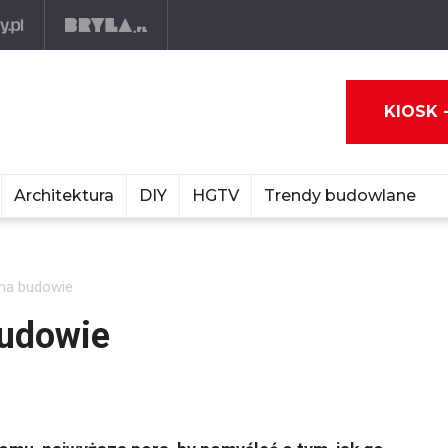
KIOSK 
Architektura
DIY
HGTV
Trendy budowlane
na budowie
budowie