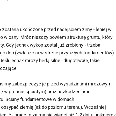
ie zostaną ukończone przed nadejściem zimy - lepiej w
do wiosny. Mróz niszczy bowiem strukturę gruntu, który
. Gdy jednak wykop został już zrobiony - trzeba
jego dno (zwłaszcza w strefie przyszłych fundamentów)
eśli jednak mrozy będą silne i długotrwałe, takie
czające.
 musimy zabezpieczyć je przed wysadzinami mrozowymi
ię w gruncie spoistym) oraz uszkodzeniami
tu. Ściany fundamentowe w domach
 obsypać ziemią (aż do poziomu terenu). Wcześniej
plić - prace te zajmą nie więcej niż 1-2 dni, a unikniemy