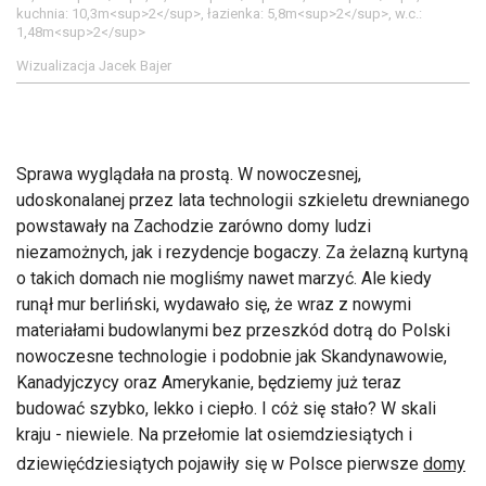
kuchnia: 10,3m<sup>2</sup>, łazienka: 5,8m<sup>2</sup>, w.c.:
1,48m<sup>2</sup>
Wizualizacja Jacek Bajer
Sprawa wyglądała na prostą. W nowoczesnej,
udoskonalanej przez lata technologii szkieletu drewnianego
powstawały na Zachodzie zarówno domy ludzi
niezamożnych, jak i rezydencje bogaczy. Za żelazną kurtyną
o takich domach nie mogliśmy nawet marzyć. Ale kiedy
runął mur berliński, wydawało się, że wraz z nowymi
materiałami budowlanymi bez przeszkód dotrą do Polski
nowoczesne technologie i podobnie jak Skandynawowie,
Kanadyjczycy oraz Amerykanie, będziemy już teraz
budować szybko, lekko i ciepło. I cóż się stało? W skali
kraju - niewiele. Na przełomie lat osiemdziesiątych i
dziewięćdziesiątych pojawiły się w Polsce pierwsze
domy