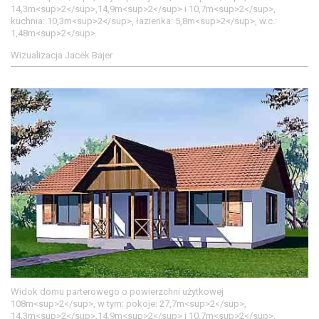
14,3m<sup>2</sup>,14,9m<sup>2</sup> i 10,7m<sup>2</sup>,
kuchnia: 10,3m<sup>2</sup>, łazienka: 5,8m<sup>2</sup>, w.c.:
1,48m<sup>2</sup>
Wizualizacja Jacek Bajer
Widok domu parterowego o powierzchni użytkowej
108m<sup>2</sup>, w tym: pokoje: 27,7m<sup>2</sup>,
14,3m<sup>2</sup>,14,9m<sup>2</sup> i 10,7m<sup>2</sup>,