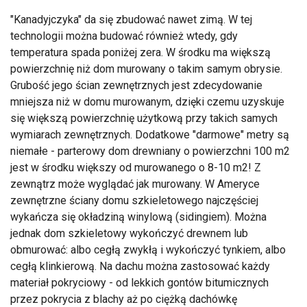
"Kanadyjczyka" da się zbudować nawet zimą. W tej
technologii można budować również wtedy, gdy
temperatura spada poniżej zera. W środku ma większą
powierzchnię niż dom murowany o takim samym obrysie.
Grubość jego ścian zewnętrznych jest zdecydowanie
mniejsza niż w domu murowanym, dzięki czemu uzyskuje
się większą powierzchnię użytkową przy takich samych
wymiarach zewnętrznych. Dodatkowe "darmowe" metry są
niemałe - parterowy dom drewniany o powierzchni 100 m2
jest w środku większy od murowanego o 8-10 m2! Z
zewnątrz może wyglądać jak murowany. W Ameryce
zewnętrzne ściany domu szkieletowego najczęściej
wykańcza się okładziną winylową (sidingiem). Można
jednak dom szkieletowy wykończyć drewnem lub
obmurować: albo cegłą zwykłą i wykończyć tynkiem, albo
cegłą klinkierową. Na dachu można zastosować każdy
materiał pokryciowy - od lekkich gontów bitumicznych
przez pokrycia z blachy aż po ciężką dachówkę