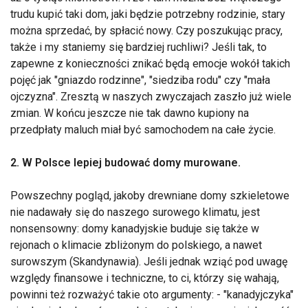
trudu kupić taki dom, jaki będzie potrzebny rodzinie, stary
można sprzedać, by spłacić nowy. Czy poszukując pracy,
także i my staniemy się bardziej ruchliwi? Jeśli tak, to
zapewne z konieczności znikać będą emocje wokół takich
pojęć jak "gniazdo rodzinne", "siedziba rodu" czy "mała
ojczyzna". Zresztą w naszych zwyczajach zaszło już wiele
zmian. W końcu jeszcze nie tak dawno kupiony na
przedpłaty maluch miał być samochodem na całe życie.
2. W Polsce lepiej budować domy murowane.
Powszechny pogląd, jakoby drewniane domy szkieletowe
nie nadawały się do naszego surowego klimatu, jest
nonsensowny: domy kanadyjskie buduje się także w
rejonach o klimacie zbliżonym do polskiego, a nawet
surowszym (Skandynawia). Jeśli jednak wziąć pod uwagę
względy finansowe i techniczne, to ci, którzy się wahają,
powinni też rozważyć takie oto argumenty: - "kanadyjczyka"