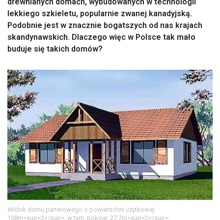
drewnianych domach, wybudowanych w technologii
lekkiego szkieletu, popularnie zwanej kanadyjską.
Podobnie jest w znacznie bogatszych od nas krajach
skandynawskich. Dlaczego więc w Polsce tak mało
buduje się takich domów?
Widok domu parterowego o powierzchni użytkowej
108m<sup>2</sup>, w tym: pokoje: 27,7m<sup>2</sup>,