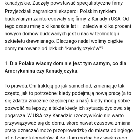
kanadyjskie
. Zaczęły powstawać specjalistyczne firmy.
Przyjeżdżali zagraniczni eksperci. Polskim rynkiem
budowlanym zainteresowały się firmy z Kanady i USA. Od
tego czasu minęło kilkanaście lat i... zaledwie kilka procent
nowych domów budowanych jest u nas w technologii
szkieletu drewnianego. Dlaczego nadal wolimy ciężkie
domy murowane od lekkich "kanadyjczyków"?
1. Dla Polaka własny dom nie jest tym samym, co dla
Amerykanina czy Kanadyjczyka.
To prawda. Oni traktują go jak samochód, zmieniając tak
często, jak to potrzebne: kiedy podejmują nową pracę (a to
się zdarza znacznie częściej niż u nas), kiedy mogą sobie
pozwolić na lepszy, a także kiedy ich sytuacja życiowa się
pogarsza. W USA czy Kanadzie rzeczywiście nie warto
przywiązywać się do domu, skoro nawet czasowa zmiana
pracy oznaczać może przeprowadzkę do miasta odległego
aż o tysiąc kilometrów. A że i tam można bez większego