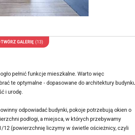
OTWÓRZ GALERIĘ
(13)
gło pełnić funkcje mieszkalne. Warto więc
brać te optymalne - dopasowane do architektury budynk
ć i urodę.
owinny odpowiadać budynki, pokoje potrzebują okien o
erzchni podłogi, a miejsca, w których przebywamy
 1/12 (powierzchnię liczymy w świetle ościeżnicy, czyli