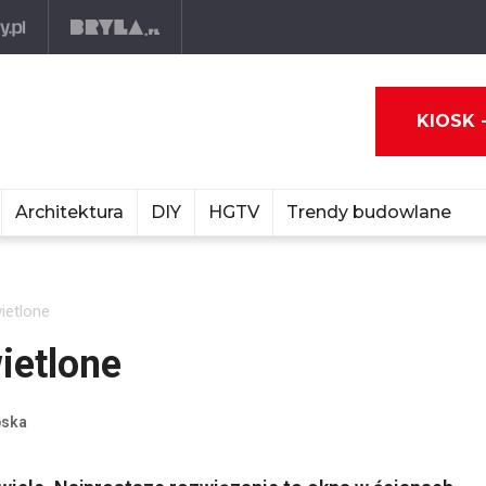
KIOSK 
Architektura
DIY
HGTV
Trendy budowlane
ietlone
ietlone
bska