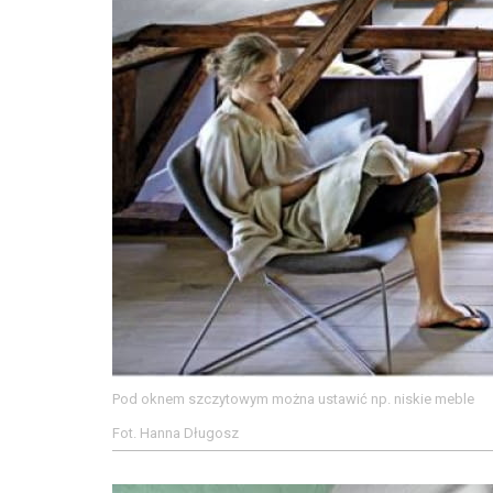
Pod oknem szczytowym można ustawić np. niskie meble
Fot. Hanna Długosz