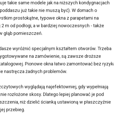
aluje takie same modele jak na niższych kondygnacjach
a poddaszu już takie nie muszą być). W domach o
zystkim prostokątne, typowe okna z parapetami na
2 m od podłogi, a w bardziej nowoczesnych - także
 w głąb pomieszczeń.
oddasze wyróżnić specjalnym kształtem otworów. Trzeba
 przygotowywane na zamówienie, są zawsze droższe
ty katalogowej. Pionowe okna łatwo zamontować bez ryzyk
nie nastręcza żadnych problemów.
zczytowych wyglądają najefektowniej, gdy wypełniają
ie rozłożone skosy. Dlatego lepiej planować je pod
szczenia, niż dzielić ścianką ustawioną w płaszczyźnie
jej przebieg.