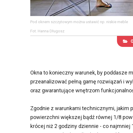
Pod oknem szczytowym można ustawić np. niskie meble
Fot. Hanna Długosz
Okna to konieczny warunek, by poddasze mo
przeanalizować pełną gamę rozwiązań i wy
oraz gwarantujące wnętrzom funkcjonalnoś
Zgodnie z warunkami technicznymi, jakim p
powierzchni większej bądź równej 1/8 powi
krócej niż 2 godziny dziennie - co najmniej