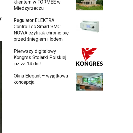
klientem w FORMEE w
Miedzyrzeczu
y
Regulator ELEKTRA
ControlTec Smart SMC
NOWA czyli jak chronić się
przed śniegiem i lodem
Pierwszy digitalowy
Kongres Stolarki Polskiej
już za 14 dni!
Okna Elegant – wyjątkowa
koncepcja
Budowa domu z gotowych modułów – jak
przebiega cały proces?
Meble ogrodowe drewniane, metalowe
czy z technorattanu? Plusy i minusy