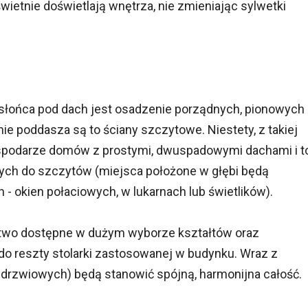
świetnie doświetlają wnętrza, nie zmieniając sylwetki
ońca pod dach jest osadzenie porządnych, pionowych
e poddasza są to ściany szczytowe. Niestety, z takiej
gospodarze domów z prostymi, dwuspadowymi dachami i t
ych do szczytów (miejsca położone w głębi będą
- okien połaciowych, w lukarnach lub świetlików).
atwo dostępne w dużym wyborze kształtów oraz
o reszty stolarki zastosowanej w budynku. Wraz z
 drzwiowych) będą stanowić spójną, harmonijna całość.