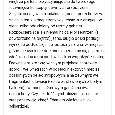
wnętrza parteru, przyczyniając się do twórczego
rozwinięcia koncepcji otwartych przestrzeni.
Znajdująca się w nim jadalnia łagodnie przechodzi w
salon, a ten z jednej strony w kuchnię, a z drugiej - w
nieco tylko oddzielony od reszty gabinet.
Rozpościerające się niemal na całej przestrzeni (i
powtórzone na piętrze) jasne, długie deski podłogi,
wyraźnie podkreślają, że jesteśmy na wsi, w miejscu,
gdzie człowiek nie do końca może czuć się panem na
włościach, bo musi co chwila jakoś współżyć z naturą.
Drewna jest zresztą w całym projekcie naprawdę
sporo - we wnętrzach w postaci niektórych mebli i
odsłoniętych belek stropowych, a na zewnątrz we
fragmentach elewacji (ładnie zestawionych z białym
tynkiem) i w mocno ażurowym garażu na dwa
samochody. Czy tak dość symbolicznie chronione
auta przetrwają zimę? Zdaniem właściciela jak
najbardziej.