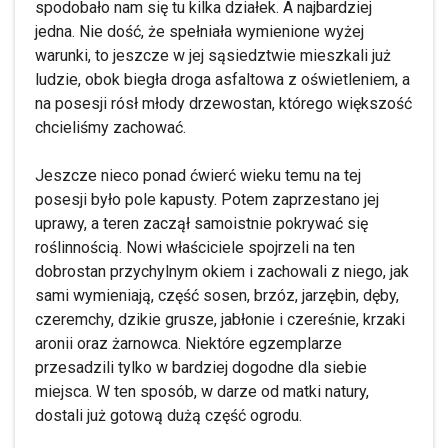
spodobało nam się tu kilka działek. A najbardziej
jedna. Nie dość, że spełniała wymienione wyżej
warunki, to jeszcze w jej sąsiedztwie mieszkali już
ludzie, obok biegła droga asfaltowa z oświetleniem, a
na posesji rósł młody drzewostan, którego większość
chcieliśmy zachować.
Jeszcze nieco ponad ćwierć wieku temu na tej
posesji było pole kapusty. Potem zaprzestano jej
uprawy, a teren zaczął samoistnie pokrywać się
roślinnością. Nowi właściciele spojrzeli na ten
dobrostan przychylnym okiem i zachowali z niego, jak
sami wymieniają, część sosen, brzóz, jarzębin, dęby,
czeremchy, dzikie grusze, jabłonie i czereśnie, krzaki
aronii oraz żarnowca. Niektóre egzemplarze
przesadzili tylko w bardziej dogodne dla siebie
miejsca. W ten sposób, w darze od matki natury,
dostali już gotową dużą część ogrodu.