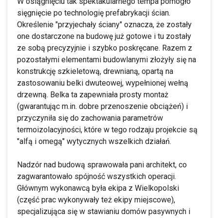
W osiągnięciu tak spektakularnego tempa pomogło
sięgnięcie po technologię prefabrykacji ścian.
Określenie "przyjechały ściany" oznacza, że zostały
one dostarczone na budowę już gotowe i tu zostały
ze sobą precyzyjnie i szybko poskręcane. Razem z
pozostałymi elementami budowlanymi złożyły się na
konstrukcję szkieletową, drewnianą, opartą na
zastosowaniu belki dwuteowej, wypełnionej wełną
drzewną. Belka ta zapewniała prosty montaż
(gwarantując m.in. dobre przenoszenie obciążeń) i
przyczyniła się do zachowania parametrów
termoizolacyjności, które w tego rodzaju projekcie są
"alfą i omegą" wytycznych wszelkich działań.
Nadzór nad budową sprawowała pani architekt, co
zagwarantowało spójność wszystkich operacji.
Głównym wykonawcą była ekipa z Wielkopolski
(część prac wykonywały też ekipy miejscowe),
specjalizująca się w stawianiu domów pasywnych i