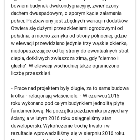
bowiem budynek dwukondygnacyjny, zwieńczony
dachem dwuspadowym, o sporym kącie załamania
połaci. Pozbawiony jest zbędnych wariacji i dodatków.
Otwiera się dużymi przeszkleniami ogrodowymi od
południa, a mocno zamyka od strony północnej, gdzie
w elewacji przewidziano jedynie trzy wąskie okienka,
niedopuszczające od tej strony do ewentualnych strat
ciepła, dotkliwych zwłaszcza zimą, gdy "ciemno i
głucho". W elewacji wschodniej także ograniczono
liczbę przeszkleń.
- Prace nad projektem były długie, za to sama budowa
krótka - relacjonują właściciele. - W czerwcu 2015
roku wykonano pod całym budynkiem jednolitą płytę
fundamentową. Na początku października przyjechały
ściany, a w lutym 2016 roku osiągnęliśmy stan
deweloperski. Wykończenie trochę trwało i w
rezultacie wprowadziliśmy się w sierpniu 2016 roku.