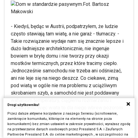
Fot. Bartosz
Makowski
- Kiedyś, będąc w Austrii, podpatrzyłem, że ludzie
często stawiają tam wiatę, a nie garaż - tłumaczy. -
Takie rozwiązanie wydaje nam się znacznie lepsze i
dużo ładniejsze architektonicznie, nie ingeruje
bowiem w bryłę domu i nie tworzy przy okazji
mostków termicznych, przez które tracimy ciepło.
Jednocześnie samochodu nie trzeba ani odśnieżać,
ani nie leje się na niego deszcz. Co ciekawe, zimą
pod wiatą w ogóle nie ma problemu z uciążliwym
skrobaniem szyb, a samochód nie jest poddawany
wahaniom temperatury, ciągłemu rozmarzaniu i
Drogi użytkowniku!
zamarzaniu, więc wiata to dla niego wbrew pozorom
Przez dalsze aktywne korzystanie z naszego Serwisu (scrollowanie,
lepsze miejsce niż tradycyjny garaż.
zamknięcie komunikatu, kliknięcie na elementy na stronie poza
komunikatem) bez zmian ustawień w zakresie prywatności, wyrażasz zgodę
fot. Bartosz Makowski
na przetwarzanie danych osobowych przez Pressland S.A. i Zaufanych
Partnerów Pressland S.A. do celów marketingowych , w szczególności na