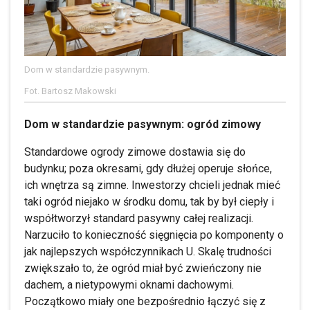
Dom w standardzie pasywnym.
Fot. Bartosz Makowski
Dom w standardzie pasywnym: ogród zimowy
Standardowe ogrody zimowe dostawia się do
budynku; poza okresami, gdy dłużej operuje słońce,
ich wnętrza są zimne. Inwestorzy chcieli jednak mieć
taki ogród niejako w środku domu, tak by był ciepły i
współtworzył standard pasywny całej realizacji.
Narzuciło to konieczność sięgnięcia po komponenty o
jak najlepszych współczynnikach U. Skalę trudności
zwiększało to, że ogród miał być zwieńczony nie
dachem, a nietypowymi oknami dachowymi.
Początkowo miały one bezpośrednio łączyć się z