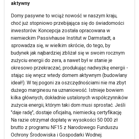
aktywny
Domy pasywne to wciąż nowość w naszym kraju,
choć już stopniowo przebijająca się do świadomości
inwestorów. Koncepcja została opracowana w
niemieckim Passivhause Institut w Darmstadt, a
sprowadza się, w wielkim skrócie, do tego, by
budynek jak najbardziej zbliżał się w swoim rocznym
zużyciu energii do zera, a nawet był w stanie je
okresowo przekraczać, produkując nadwyżkę energii -
stając się wręcz wtedy domem aktywnym (budowlany
ideał!). W tej pogoni za oszczędnościami nie ma zbyt
dużego marginesu na uznaniowość. Istnieje bowiem
kilka głównych, dokładnie ustalonych współczynników
zużycia energii, którym taki dom musi sprostać. Jeśli
"daje radę", dostaje oficjalną, niemiecką certyfikację.
Na razie otrzymał dopłatę w wysokości 50 000 zł
brutto z programu NF15 z Narodowego Funduszu
Ochrony Środowiska i Gospodarki Wodnej.