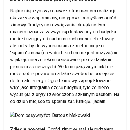
Najtrudniejszym wykonawczo fragmentem realizacji
okazał się wspomniany, nietypowo pomyślany ogród
zimowy. Tradycyjne rozwiązanie określane tym
mianem oznacza zazwyczaj dostawiony do budynku
moduł buzujący od nadmiaru roślinności, efektowny,
ale i idealny do wypuszczania z siebie ciepła i
"łapania" zimna (co w dni bezchmurne jest oczywiście
w jakiejś mierze rekompensowane przez działanie
promieni słonecznych). W domu pasywnym nikt nie
może sobie pozwolić na takie swobodne podejście
do tematu energii. Ogród zimowy zaprojektowano
więc jako integralną część budynku, tyle że nieco
wysuniętą z bryły i zwieńczoną szklanym dachem. Na
co dzień miejsce to spełnia zaś funkcję... jadalni.
fot. Bartosz Makowski
Zdjęcie powyżej:
Ogród zimowy stał się rodzajem