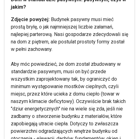
jakim?
Zdjęcie powyżej:
Budynek pasywny musi mieć
prostą bryłę, o jak najmniejszej liczbie załamań,
najlepiej parterową. Nasi gospodarze zdecydowali się
na dom z piętrem, ale postulat prostoty formy został
w pełni zachowany.
Aby móc powiedzieć, że dom został zbudowany w
standardzie pasywnym, musi on być przede
wszystkim zaprojektowany tak, by ograniczyć do
minimum występowanie mostków cieplnych, czyli
miejsc, przez które ucieka z domu ciepło (towar w
naszym klimacie deficytowy). Oczywiście brak takich
"dziur energetycznych" nie na wiele się zda, jeśli nie
zadbamy o stworzenie budynku z materiałów, które
zapobiegają utracie ciepła. Dotyczy to zwłaszcza
powierzchni odgradzających wnętrze budynku od
otoczenia - elewacji, dachów, fundamentów, okien i