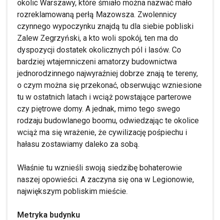
okolic Warszawy, które śmiało można nazwać mało
rozreklamowaną perłą Mazowsza. Zwolennicy
czynnego wypoczynku znajdą tu dla siebie pobliski
Zalew Zegrzyński, a kto woli spokój, ten ma do
dyspozycji dostatek okolicznych pól i lasów. Co
bardziej wtajemniczeni amatorzy budownictwa
jednorodzinnego najwyraźniej dobrze znają te tereny,
o czym można się przekonać, obserwując wzniesione
tu w ostatnich latach i wciąż powstające parterowe
czy piętrowe domy. A jednak, mimo tego swego
rodzaju budowlanego boomu, odwiedzając te okolice
wciąż ma się wrażenie, że cywilizację pośpiechu i
hałasu zostawiamy daleko za sobą.
Właśnie tu wznieśli swoją siedzibę bohaterowie
naszej opowieści. A zaczyna się ona w Legionowie,
największym pobliskim mieście.
Metryka budynku