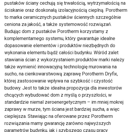
pustaków ściany cechują się trwałością, wytrzymałością na
ściskanie oraz doskonałą izolacyjnością cieplną. Porotherm
to marka ceramicznych pustaków ściennych szczególnie
ceniona za jakość, a także systemowość rozwiązań.
Budując dom z pustaków Porotherm korzystamy z
komplementarnego systemu, który gwarantuje idealne
dopasowanie elementów i produktów niezbędnych do
wykonania elementu bądź całości budynku. Wśród zalet
stawiania ścian z wykorzystaniem produktów marki należy
także wymienić innowacyjną technologię murowania na
sucho, na cienkowarstwową zaprawę Porotherm Dryfix,
której zastosowanie wpływa na szybkość i czystość
budowy. Jest to także idealna propozycja dla inwestorów
chcących wybudować dom z myślą o przyszłości, w
standardzie niemal zeroenergetycznym – im mniej mokrej
zaprawy w murze, tym ściana jest bardziej sucha, a więc
cieplejsza. Stawiając na oferowane przez Porotherm
rozwiązania mamy gwarancję zarówno najwyższych
parametrów budynku, jak i szybszego czasu pracy