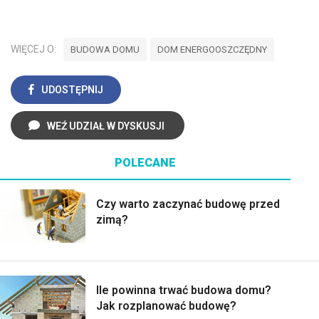
WIĘCEJ O:
BUDOWA DOMU
DOM ENERGOOSZCZĘDNY
UDOSTĘPNIJ
WEŹ UDZIAŁ W DYSKUSJI
POLECANE
Czy warto zaczynać budowę przed
zimą?
Ile powinna trwać budowa domu?
Jak rozplanować budowę?