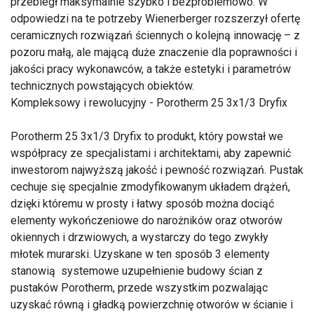
przebiegł maksymalnie szybko i bezproblemowo. W
odpowiedzi na te potrzeby Wienerberger rozszerzył ofertę
ceramicznych rozwiązań ściennych o kolejną innowację – z
pozoru małą, ale mającą duże znaczenie dla poprawności i
jakości pracy wykonawców, a także estetyki i parametrów
technicznych powstających obiektów.
Kompleksowy i rewolucyjny - Porotherm 25 3x1/3 Dryfix
Porotherm 25 3x1/3 Dryfix to produkt, który powstał we
współpracy ze specjalistami i architektami, aby zapewnić
inwestorom najwyższą jakość i pewność rozwiązań. Pustak
cechuje się specjalnie zmodyfikowanym układem drążeń,
dzięki któremu w prosty i łatwy sposób można dociąć
elementy wykończeniowe do narożników oraz otworów
okiennych i drzwiowych, a wystarczy do tego zwykły
młotek murarski. Uzyskane w ten sposób 3 elementy
stanowią systemowe uzupełnienie budowy ścian z
pustaków Porotherm, przede wszystkim pozwalając
uzyskać równą i gładką powierzchnię otworów w ścianie i