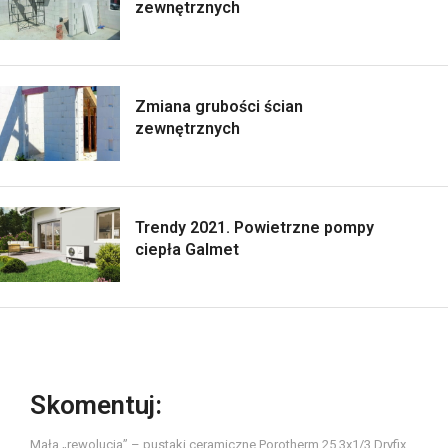
zewnętrznych
Zmiana grubości ścian
zewnętrznych
Trendy 2021. Powietrzne pompy
ciepła Galmet
Skomentuj:
Mała „rewolucja” – pustaki ceramiczne Porotherm 25 3x1/3 Dryfix