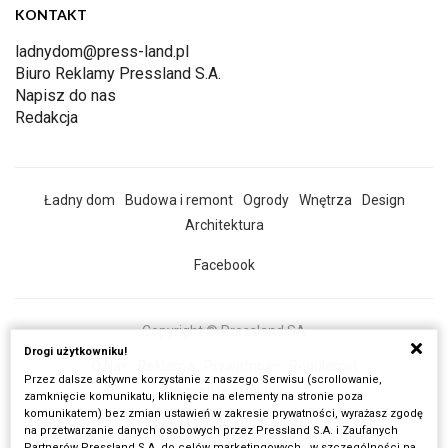
KONTAKT
ladnydom@press-land.pl
Biuro Reklamy Pressland S.A.
Napisz do nas
Redakcja
Ładny dom
Budowa i remont
Ogrody
Wnętrza
Design
Architektura
Facebook
Copyright © Pressland SA
Drogi użytkowniku!
O Nas
Reklama
Prywatność
Regulamin
Przez dalsze aktywne korzystanie z naszego Serwisu (scrollowanie,
Wszystkie artykuły
zamknięcie komunikatu, kliknięcie na elementy na stronie poza
komunikatem) bez zmian ustawień w zakresie prywatności, wyrażasz zgodę
Realizacja:
Fancybox.pl
na przetwarzanie danych osobowych przez Pressland S.A. i Zaufanych
Partnerów Pressland S.A. do celów marketingowych , w szczególności na