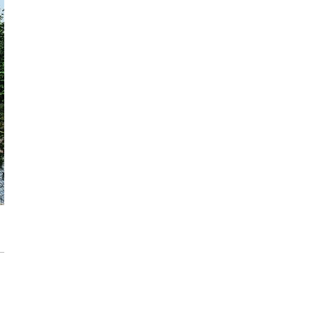
każdego rozwiązania.
Jak urządzić funkcjonalną i nowoczesną
łazienkę? Praktyczny poradnik
Dom pod inteligentną ochroną podczas
wakacji
Jak dbać o drewniane meble, aby służyły
przez dekady? Zasady pielęgnacji