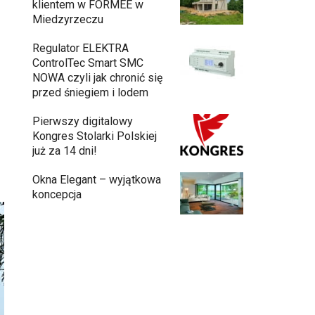
klientem w FORMEE w
Miedzyrzeczu
Regulator ELEKTRA
ControlTec Smart SMC
NOWA czyli jak chronić się
przed śniegiem i lodem
Pierwszy digitalowy
Kongres Stolarki Polskiej
już za 14 dni!
Okna Elegant – wyjątkowa
koncepcja
Budowa domu z gotowych modułów – jak
przebiega cały proces?
Meble ogrodowe drewniane, metalowe
czy z technorattanu? Plusy i minusy