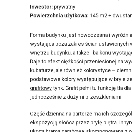
Inwestor:
prywatny
Powierzchnia użytkowa:
145 m2 + dwusta
Forma budynku jest nowoczesna i wyróżnia s
wystająca poza zakres ścian ustawionych
wnętrzu budynku, a także i balkonu wystają
Daje to efekt ciężkości przeniesionej na wyso
kubaturze, ale również kolorystyce – ciemn
podstawowe kolory występujące w bryle zew
grafitowy
tynk. Grafit pełni tu funkcję tła d
jednocześnie z dużymi przeszkleniami.
Część dzienna na parterze ma ich szczegó
ekspozycją słońca przez bryłę piętra. In
ukryta brama garażowa, skomponowana z ok