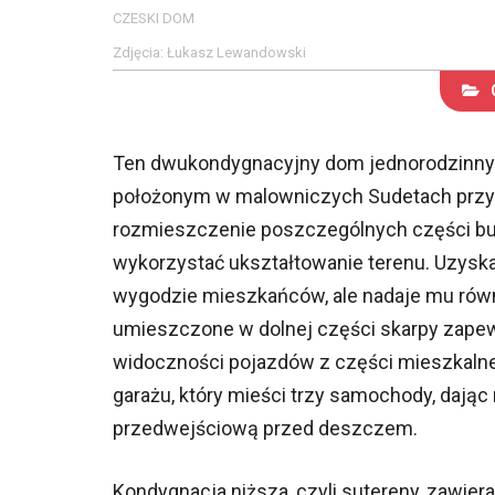
CZESKI DOM
Zdjęcia: Łukasz Lewandowski
Ten dwukondygnacyjny dom jednorodzinny 
położonym w malowniczych Sudetach przy po
rozmieszczenie poszczególnych części bud
wykorzystać ukształtowanie terenu. Uzysk
wygodzie mieszkańców, ale nadaje mu równ
umieszczone w dolnej części skarpy zapew
widoczności pojazdów z części mieszkalne
garażu, który mieści trzy samochody, dają
przedwejściową przed deszczem.
Kondygnacja niższa, czyli sutereny, zawier