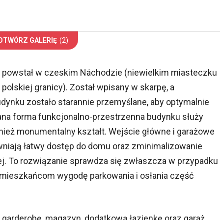
OTWÓRZ GALERIĘ
(2)
powstał w czeskim Náchodzie (niewielkim miasteczku
lskiej granicy). Został wpisany w skarpę, a
ynku zostało starannie przemyślane, aby optymalnie
ana forma funkcjonalno-przestrzenna budynku służy
ież monumentalny kształt. Wejście główne i garażowe
niają łatwy dostęp do domu oraz zminimalizowanie
j. To rozwiązanie sprawdza się zwłaszcza w przypadku
c mieszkańcom wygodę parkowania i osłania część
a garderobę, magazyn, dodatkową łazienkę oraz garaż.