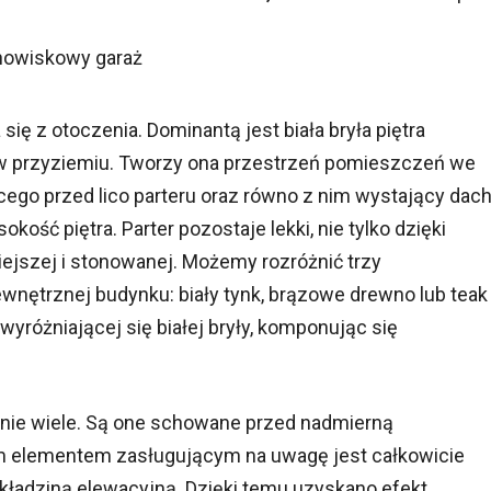
nowiskowy garaż
ię z otoczenia. Dominantą jest biała bryła piętra
 w przyziemiu. Tworzy ona przestrzeń pomieszczeń we
cego przed lico parteru oraz równo z nim wystający dach
kość piętra. Parter pozostaje lekki, nie tylko dzięki
iejszej i stonowanej. Możemy rozróżnić trzy
nętrznej budynku: biały tynk, brązowe drewno lub teak 
la wyróżniającej się białej bryły, komponując się
lnie wiele. Są one schowane przed nadmierną
nym elementem zasługującym na uwagę jest całkowicie
ładziną elewacyjną. Dzięki temu uzyskano efekt