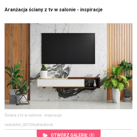
Aranżacja ściany z tv w salonie - inspiracje
Ściana z tv w salonie - inspiracje
redrabbit_007/Shutterstock
OTWÓRZ GALERIĘ
(8)