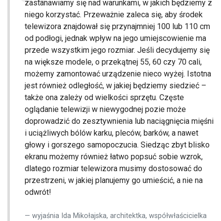
zastanawiamy się nad warunkami, w jakich będziemy z
niego korzystać. Przeważnie zaleca się, aby środek
telewizora znajdował się przynajmniej 100 lub 110 cm
od podłogi, jednak wpływ na jego umiejscowienie ma
przede wszystkim jego rozmiar. Jeśli decydujemy się
na większe modele, o przekątnej 55, 60 czy 70 cali,
możemy zamontować urządzenie nieco wyżej. Istotna
jest również odległość, w jakiej będziemy siedzieć –
także ona zależy od wielkości sprzętu. Częste
oglądanie telewizji w niewygodnej pozie może
doprowadzić do zesztywnienia lub naciągnięcia mięśni
i uciążliwych bólów karku, pleców, barków, a nawet
głowy i gorszego samopoczucia. Siedząc zbyt blisko
ekranu możemy również łatwo popsuć sobie wzrok,
dlatego rozmiar telewizora musimy dostosować do
przestrzeni, w jakiej planujemy go umieścić, a nie na
odwrót!
wyjaśnia Ida Mikołajska, architektka, współwłaścicielka