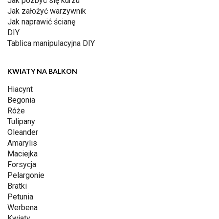
Jak pozbyć się kurzu
Jak założyć warzywnik
Jak naprawić ścianę
DIY
Tablica manipulacyjna DIY
KWIATY NA BALKON
Hiacynt
Begonia
Róże
Tulipany
Oleander
Amarylis
Maciejka
Forsycja
Pelargonie
Bratki
Petunia
Werbena
Kwiaty