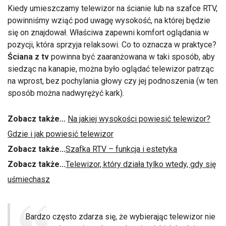
Kiedy umieszczamy telewizor na ścianie lub na szafce RTV,
powinniśmy wziąć pod uwagę wysokość, na której będzie
się on znajdował. Właściwa zapewni komfort oglądania w
pozycji, która sprzyja relaksowi. Co to oznacza w praktyce?
Ściana z tv
powinna być zaaranżowana w taki sposób, aby
siedząc na kanapie, można było oglądać telewizor patrząc
na wprost, bez pochylania głowy czy jej podnoszenia (w ten
sposób można nadwyrężyć kark).
Zobacz także...
Na jakiej wysokości powiesić telewizor?
Gdzie i jak powiesić telewizor
Zobacz także...
Szafka RTV – funkcja i estetyka
Zobacz także...
Telewizor, który działa tylko wtedy, gdy się
uśmiechasz
Bardzo często zdarza się, że wybierając telewizor nie