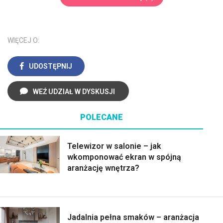
WIĘCEJ O:
UDOSTĘPNIJ
WEŹ UDZIAŁ W DYSKUSJI
POLECANE
Telewizor w salonie – jak
wkomponować ekran w spójną
aranżację wnętrza?
Jadalnia pełna smaków – aranżacja