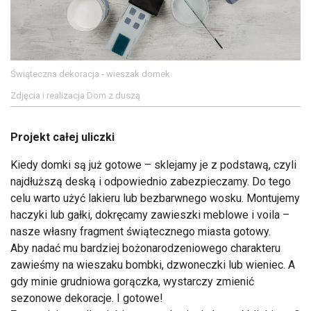
Świąteczna dekoracja - wieszak domek
Zdjęcia i realizacja Dom z duszą
Projekt całej uliczki
Kiedy domki są już gotowe – sklejamy je z podstawą, czyli
najdłuższą deską i odpowiednio zabezpieczamy. Do tego
celu warto użyć lakieru lub bezbarwnego wosku. Montujemy
haczyki lub gałki, dokręcamy zawieszki meblowe i voila –
nasze własny fragment świątecznego miasta gotowy.
Aby nadać mu bardziej bożonarodzeniowego charakteru
zawieśmy na wieszaku bombki, dzwoneczki lub wieniec. A
gdy minie grudniowa gorączka, wystarczy zmienić
sezonowe dekoracje. I gotowe!