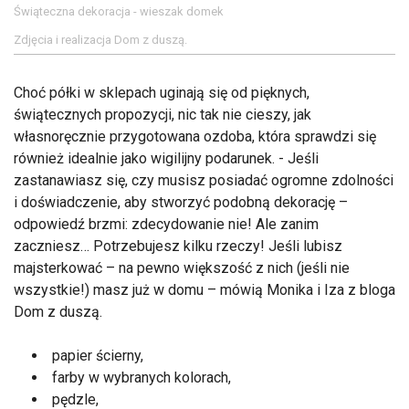
Świąteczna dekoracja - wieszak domek
Zdjęcia i realizacja Dom z duszą.
Choć półki w sklepach uginają się od pięknych,
świątecznych propozycji, nic tak nie cieszy, jak
własnoręcznie przygotowana ozdoba, która sprawdzi się
również idealnie jako wigilijny podarunek. - Jeśli
zastanawiasz się, czy musisz posiadać ogromne zdolności
i doświadczenie, aby stworzyć podobną dekorację –
odpowiedź brzmi: zdecydowanie nie! Ale zanim
zaczniesz… Potrzebujesz kilku rzeczy! Jeśli lubisz
majsterkować – na pewno większość z nich (jeśli nie
wszystkie!) masz już w domu – mówią Monika i Iza z bloga
Dom z duszą.
papier ścierny,
farby w wybranych kolorach,
pędzle,