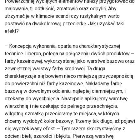
Powierzchnię wyciętych elementów należy przygotować do
malowania, tj. odtłuścić, zmatowić oraz odpylić. Aby
utrzymać je w klimacie scandi czy rustykalnym warto
postawić na dwukolorową przecierkę. Jak uzyskać taki
efekt?
– Koncepcja wykonania, oparta na charakterystycznej
technice Liberon, polega na połączeniu dwóch produktów –
farby kazeinowej, wykorzystanej jako warstwa bazowa oraz
zewnętrznej warstwy farby kredowej. Ta druga
charakteryzuje się bowiem nieco mniejszą przyczepnością
do powierzchni niż farby kazeinowe. Nakładamy farbę
bazową w dowolnym odcieniu, najlepiej ciemniejszym, i
czekamy do wyschnięcia. Następnie aplikujemy warstwę
wierzchnią i nie czekając do pełnego przeschnięcia,
wilgotną szmatką przecieramy te miejsca, w których
chcemy wydobyć kolor bazowy. Trzemy tak długo, aż pojawi
się wyczekiwany efekt. – Tym razem skorzystałyśmy z
odcieni bieli, szarości i błękitu. Pierwszą warstwę