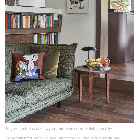
Wnętrza pełne sztuki - wyremontowany dom kolekcjonerów
Projekt wnętrza: arch. Roland Stańczyk/RS Studio; Stylizacja sesji