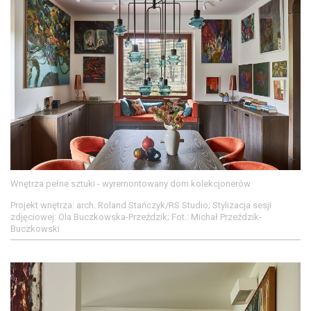
Wnętrza pełne sztuki - wyremontowany dom kolekcjonerów
Projekt wnętrza: arch. Roland Stańczyk/RS Studio; Stylizacja sesji
zdjęciowej: Ola Buczkowska-Przeździk; Fot.: Michał Przeździk-
Buczkowski