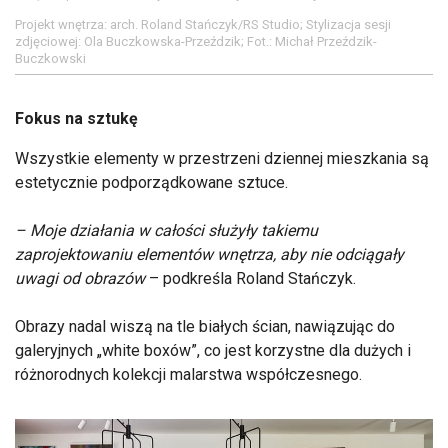
Projekt wnętrza: arch. Roland Stańczyk/RS Studio; Stylizacja sesji
zdjęciowej: Ola Buczkowska-Przeździk; Fot.: Michał Przeździk-
Buczkowski
Fokus na sztukę
Wszystkie elementy w przestrzeni dziennej mieszkania są
estetycznie podporządkowane sztuce.
– Moje działania w całości służyły takiemu
zaprojektowaniu elementów wnętrza, aby nie odciągały
uwagi od obrazów
– podkreśla Roland Stańczyk.
Obrazy nadal wiszą na tle białych ścian, nawiązując do
galeryjnych „white boxów”, co jest korzystne dla dużych i
różnorodnych kolekcji malarstwa współczesnego.