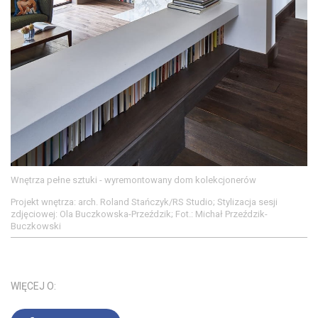
Wnętrza pełne sztuki - wyremontowany dom kolekcjonerów
Projekt wnętrza: arch. Roland Stańczyk/RS Studio; Stylizacja sesji
zdjęciowej: Ola Buczkowska-Przeździk; Fot.: Michał Przeździk-
Buczkowski
WIĘCEJ O: