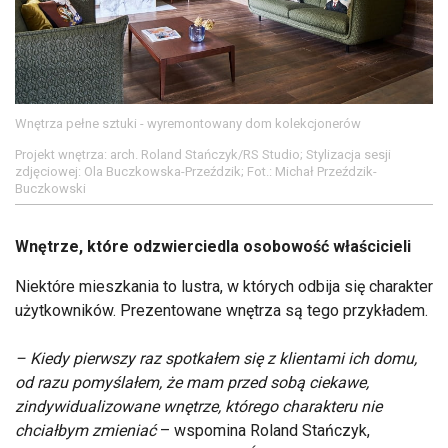
Wnętrza pełne sztuki - wyremontowany dom kolekcjonerów
Projekt wnętrza: arch. Roland Stańczyk/RS Studio; Stylizacja sesji
zdjęciowej: Ola Buczkowska-Przeździk; Fot.: Michał Przeździk-
Buczkowski
Wnętrze, które odzwierciedla osobowość właścicieli
Niektóre mieszkania to lustra, w których odbija się charakter
użytkowników. Prezentowane wnętrza są tego przykładem.
– Kiedy pierwszy raz spotkałem się z klientami ich domu,
od razu pomyślałem, że mam przed sobą ciekawe,
zindywidualizowane wnętrze, którego charakteru nie
chciałbym zmieniać
– wspomina Roland Stańczyk,