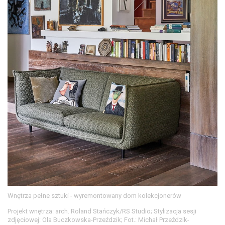
Wnętrza pełne sztuki - wyremontowany dom kolekcjonerów
Projekt wnętrza: arch. Roland Stańczyk/RS Studio; Stylizacja sesji
zdjęciowej: Ola Buczkowska-Przeździk; Fot.: Michał Przeździk-