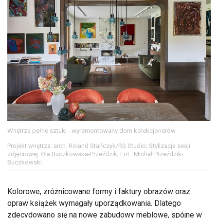
Wnętrza pełne sztuki - wyremontowany dom kolekcjonerów
Projekt wnętrza: arch. Roland Stańczyk/RS Studio; Stylizacja sesji
zdjęciowej: Ola Buczkowska-Przeździk; Fot.: Michał Przeździk-
Buczkowski
Kolorowe, zróżnicowane formy i faktury obrazów oraz
opraw książek wymagały uporządkowania. Dlatego
zdecydowano się na nowe zabudowy meblowe, spójne w