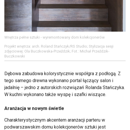
Wnętrza pełne sztuki - wyremontowany dom kolekcjonerów
Projekt wnętrza: arch. Roland Stańczyk/RS Studio; Stylizacja sesji
zdjęciowej: Ola Buczkowska-Przeździk; Fot.: Michał Przeździk-
Buczkowski
Dębowa zabudowa kolorystycznie współgra z podłogą. Z
tego samego drewna wykonano portal łączący salon i
jadalnię – jedno z autorskich rozwiązań Rolanda Stańczyka.
W kuchni wykonano także wyspę i szafki wiszące.
Aranżacja w nowym świetle
Charakterystycznym akcentem aranżacji parteru w
podwarszawskim domu kolekcjonerów sztuki jest