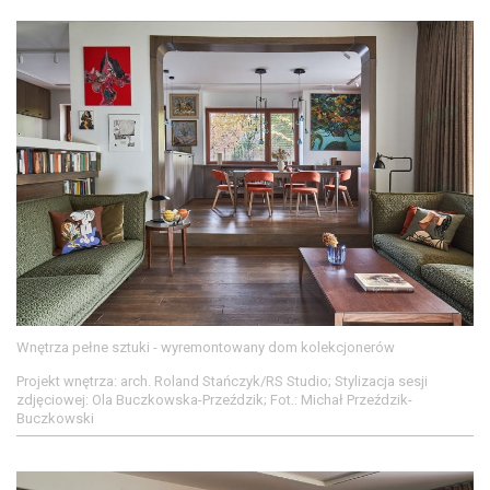
Wnętrza pełne sztuki - wyremontowany dom kolekcjonerów
Projekt wnętrza: arch. Roland Stańczyk/RS Studio; Stylizacja sesji
zdjęciowej: Ola Buczkowska-Przeździk; Fot.: Michał Przeździk-
Buczkowski