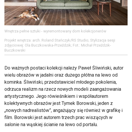
Wnętrza pełne sztuki - wyremontowany dom kolekcjonerów
Projekt wnętrza: arch. Roland Stańczyk/RS Studio; Stylizacja sesji
zdjęciowej: Ola Buczkowska-Przeździk; Fot.: Michał Przeździk-
Buczkowski
Do ważnych postaci kolekcji należy Paweł Śliwiński, autor
wielu obrazów w jadalni oraz dużego płótna na lewo od
kominka. Śliwiński, przedstawiciel młodego pokolenia,
odrzuca realizm na rzecz nowych modeli zaangażowania
artystycznego. Jego rówieśnikiem i współautorem
kolektywnych obrazów jest Tymek Borowski, jeden z
„nowych nadrealistów”, angażujący się również w grafikę i
film. Borowski jest autorem trzech prac wiszących w
salonie na wąskiej ścianie na lewo od portalu.