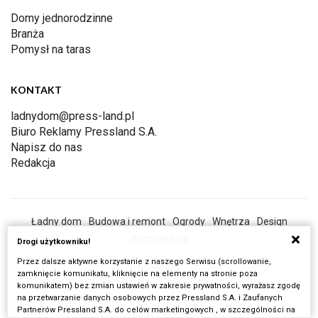
Domy jednorodzinne
Branża
Pomysł na taras
KONTAKT
ladnydom@press-land.pl
Biuro Reklamy Pressland S.A.
Napisz do nas
Redakcja
Ładny dom
Budowa i remont
Ogrody
Wnętrza
Design
Architektura
Drogi użytkowniku!
Przez dalsze aktywne korzystanie z naszego Serwisu (scrollowanie,
Facebook
zamknięcie komunikatu, kliknięcie na elementy na stronie poza
komunikatem) bez zmian ustawień w zakresie prywatności, wyrażasz zgodę
na przetwarzanie danych osobowych przez Pressland S.A. i Zaufanych
Partnerów Pressland S.A. do celów marketingowych , w szczególności na
Copyright © Pressland SA