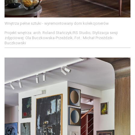
Wnętrza pełne sztuki - wyremontowany dom kolekcjonerów
Projekt wnętrza: arch. Roland Stańczyk/RS Studio; Stylizacja sesji
zdjęciowej: Ola Buczkowska-Przeździk; Fot.: Michał Przeździk-
Buczkowski