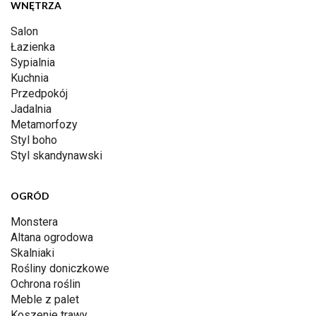
WNĘTRZA
Salon
Łazienka
Sypialnia
Kuchnia
Przedpokój
Jadalnia
Metamorfozy
Styl boho
Styl skandynawski
OGRÓD
Monstera
Altana ogrodowa
Skalniaki
Rośliny doniczkowe
Ochrona roślin
Meble z palet
Koszenie trawy