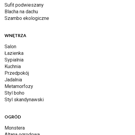
Sufit podwieszany
Blacha na dachu
Szambo ekologiczne
WNĘTRZA
Salon
Łazienka
Sypialnia
Kuchnia
Przedpokój
Jadalnia
Metamorfozy
Styl boho
Styl skandynawski
OGRÓD
Monstera
Altana ogrodowa