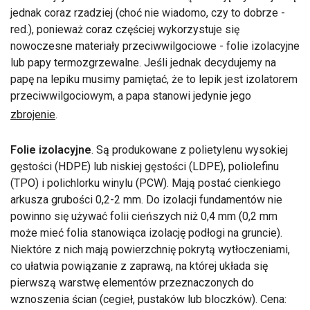
jednak coraz rzadziej (choć nie wiadomo, czy to dobrze -
red.), ponieważ coraz częściej wykorzystuje się
nowoczesne materiały przeciwwilgociowe - folie izolacyjne
lub papy termozgrzewalne. Jeśli jednak decydujemy na
papę na lepiku musimy pamiętać, że to lepik jest izolatorem
przeciwwilgociowym, a papa stanowi jedynie jego
zbrojenie
.
Folie izolacyjne
. Są produkowane z polietylenu wysokiej
gęstości (HDPE) lub niskiej gęstości (LDPE), poliolefinu
(TPO) i polichlorku winylu (PCW). Mają postać cienkiego
arkusza grubości 0,2-2 mm. Do izolacji fundamentów nie
powinno się używać folii cieńszych niż 0,4 mm (0,2 mm
może mieć folia stanowiąca izolację podłogi na gruncie).
Niektóre z nich mają powierzchnię pokrytą wytłoczeniami,
co ułatwia powiązanie z zaprawą, na której układa się
pierwszą warstwę elementów przeznaczonych do
wznoszenia ścian (cegieł, pustaków lub bloczków). Cena: