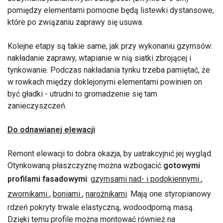
pomiędzy elementami pomocne będą listewki dystansowe,
które po związaniu zaprawy się usuwa.
Kolejne etapy są takie same, jak przy wykonaniu gzymsów:
nakładanie zaprawy, wtapianie w nią siatki zbrojącej i
tynkowanie. Podczas nakładania tynku trzeba pamiętać, że
w rowkach między doklejonymi elementami powinien on
być gładki - utrudni to gromadzenie się tam
zanieczyszczeń.
Do odnawianej elewacji
Remont elewacji to dobra okazja, by uatrakcyjnić jej wygląd.
Otynkowaną płaszczyznę można wzbogacić
gotowymi
profilami fasadowymi
:
gzymsami nad- i podokiennymi
,
zwornikami
,
boniami
,
narożnikami
. Mają one styropianowy
rdzeń pokryty trwale elastyczną, wodoodporną masą.
Dzięki temu profile można montować również na