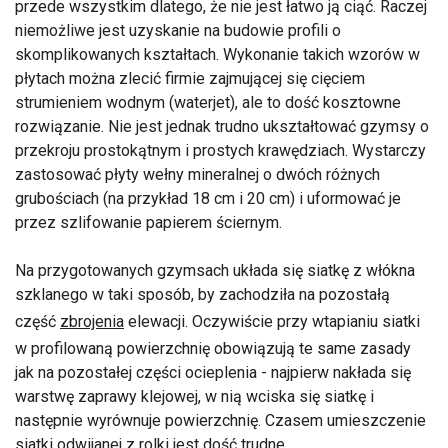
przede wszystkim dlatego, że nie jest łatwo ją ciąć. Raczej
niemożliwe jest uzyskanie na budowie profili o
skomplikowanych kształtach. Wykonanie takich wzorów w
płytach można zlecić firmie zajmującej się cięciem
strumieniem wodnym (waterjet), ale to dość kosztowne
rozwiązanie. Nie jest jednak trudno ukształtować gzymsy o
przekroju prostokątnym i prostych krawędziach. Wystarczy
zastosować płyty wełny mineralnej o dwóch różnych
grubościach (na przykład 18 cm i 20 cm) i uformować je
przez szlifowanie papierem ściernym.
Na przygotowanych gzymsach układa się siatkę z włókna
szklanego w taki sposób, by zachodziła na pozostałą
część
zbrojenia
elewacji. Oczywiście przy wtapianiu siatki
w profilowaną powierzchnię obowiązują te same zasady
jak na pozostałej części ocieplenia - najpierw nakłada się
warstwę zaprawy klejowej, w nią wciska się siatkę i
następnie wyrównuje powierzchnię. Czasem umieszczenie
siatki odwijanej z rolki jest dość trudne.