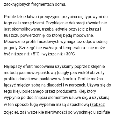
zaokrąglonych fragmentach domu.
Profile takie łatwo i precyzyjnie przycina się typowymi do
tego celu narzędziami. Przyklejanie dekoracji również nie
jest skomplikowane, trzeba jedynie oczyścić z kurzu i
tłuszczu powierzchnię, do której będą mocowane.
Mocowanie profili fasadowych wymaga też odpowiedniej
pogody. Szczególnie ważna jest temperatura - nie może
być niższa niż +5°C i wyższa niż +30°C.
Najlepszy efekt mocowania uzyskamy poprzez klejenie
metodą pasmowo-punktową (ciągły pas wokół obrzeży
profilu i dodatkowo punktowo w środku). Profile można
łączyć między sobą na długości i w narożach. Używa się do
tego kleju polecanego przez producenta. Klej, który
wypłynie po dociśnięciu elementów usuwa się, a uzyskaną
w ten sposób fugę wypełnia masą szpachlową (
zobacz
zdjęcie
), zaś wszelkie nierówności po wyschnięciu szlifuje