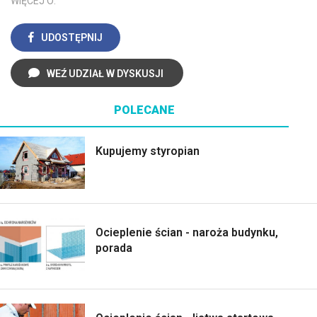
WIĘCEJ O:
UDOSTĘPNIJ
WEŹ UDZIAŁ W DYSKUSJI
POLECANE
Kupujemy styropian
Ocieplenie ścian - naroża budynku,
porada