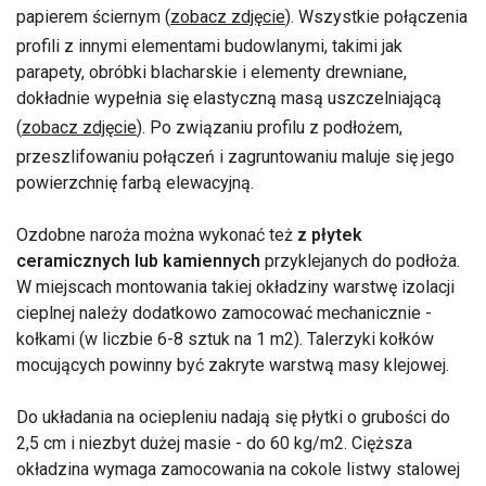
papierem ściernym (
zobacz zdjęcie
). Wszystkie połączenia
profili z innymi elementami budowlanymi, takimi jak
parapety, obróbki blacharskie i elementy drewniane,
dokładnie wypełnia się elastyczną masą uszczelniającą
(
zobacz zdjęcie
). Po związaniu profilu z podłożem,
przeszlifowaniu połączeń i zagruntowaniu maluje się jego
powierzchnię farbą elewacyjną.
Ozdobne naroża można wykonać też
z płytek
ceramicznych lub kamiennych
przyklejanych do podłoża.
W miejscach montowania takiej okładziny warstwę izolacji
cieplnej należy dodatkowo zamocować mechanicznie -
kołkami (w liczbie 6-8 sztuk na 1 m2). Talerzyki kołków
mocujących powinny być zakryte warstwą masy klejowej.
Do układania na ociepleniu nadają się płytki o grubości do
2,5 cm i niezbyt dużej masie - do 60 kg/m2. Cięższa
okładzina wymaga zamocowania na cokole listwy stalowej