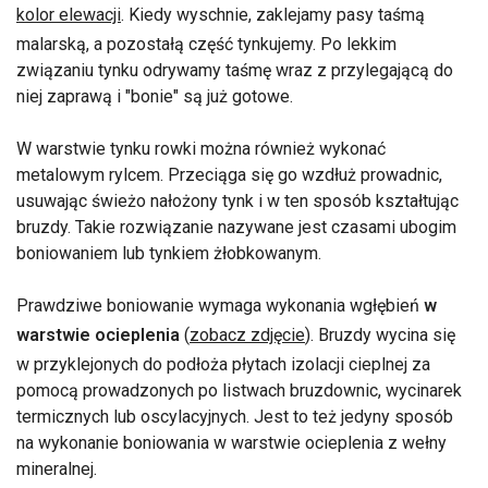
kolor elewacji
. Kiedy wyschnie, zaklejamy pasy taśmą
malarską, a pozostałą część tynkujemy. Po lekkim
związaniu tynku odrywamy taśmę wraz z przylegającą do
niej zaprawą i "bonie" są już gotowe.
W warstwie tynku rowki można również wykonać
metalowym rylcem. Przeciąga się go wzdłuż prowadnic,
usuwając świeżo nałożony tynk i w ten sposób kształtując
bruzdy. Takie rozwiązanie nazywane jest czasami ubogim
boniowaniem lub tynkiem żłobkowanym.
Prawdziwe boniowanie wymaga wykonania wgłębień
w
warstwie ocieplenia
(
zobacz zdjęcie
). Bruzdy wycina się
w przyklejonych do podłoża płytach izolacji cieplnej za
pomocą prowadzonych po listwach bruzdownic, wycinarek
termicznych lub oscylacyjnych. Jest to też jedyny sposób
na wykonanie boniowania w warstwie ocieplenia z wełny
mineralnej.