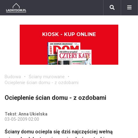
KIOSK - KUP ONLINE
Budowa
Ściany murowane
Ocieplenie ścian domu - z ozdobami
Ocieplenie ścian domu - z ozdobami
Tekst: Anna Ukielska
03-05-2009 02:00
Ściany domu ociepla się dziś najczęściej wełną