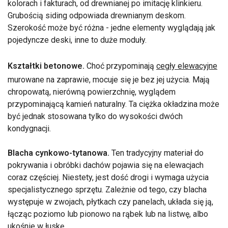
kolorach i fakturach, od drewnianej po imitację klinkieru.
Grubością siding odpowiada drewnianym deskom.
Szerokość może być różna - jedne elementy wyglądają jak
pojedyncze deski, inne to duże moduły.
Kształtki betonowe.
Choć przypominają
cegły elewacyjne
murowane na zaprawie, mocuje się je bez jej użycia. Mają
chropowatą, nierówną powierzchnię, wyglądem
przypominającą kamień naturalny. Ta ciężka okładzina może
być jednak stosowana tylko do wysokości dwóch
kondygnacji.
Blacha cynkowo-tytanowa.
Ten tradycyjny materiał do
pokrywania i obróbki dachów pojawia się na elewacjach
coraz częściej. Niestety, jest dość drogi i wymaga użycia
specjalistycznego sprzętu. Zależnie od tego, czy blacha
występuje w zwojach, płytkach czy panelach, układa się ją,
łącząc poziomo lub pionowo na rąbek lub na listwę, albo
ukośnie w łuskę.