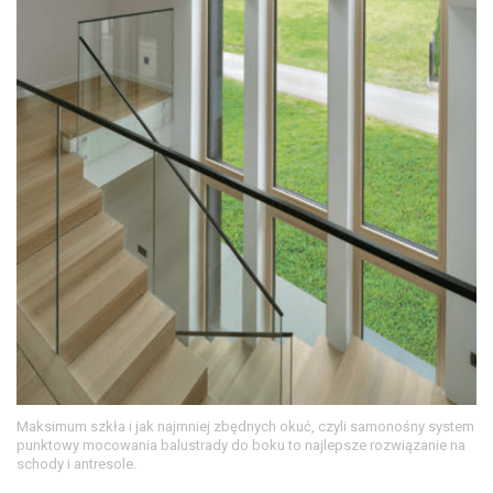
Maksimum szkła i jak najmniej zbędnych okuć, czyli samonośny system
punktowy mocowania balustrady do boku to najlepsze rozwiązanie na
schody i antresole.