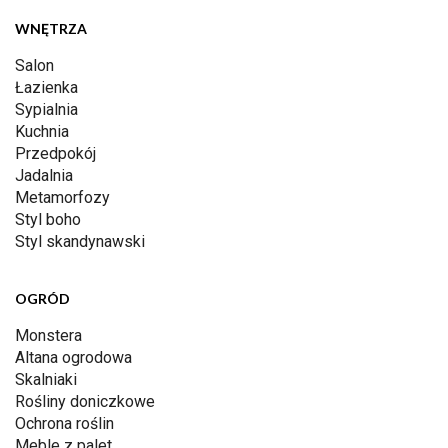
WNĘTRZA
Salon
Łazienka
Sypialnia
Kuchnia
Przedpokój
Jadalnia
Metamorfozy
Styl boho
Styl skandynawski
OGRÓD
Monstera
Altana ogrodowa
Skalniaki
Rośliny doniczkowe
Ochrona roślin
Meble z palet