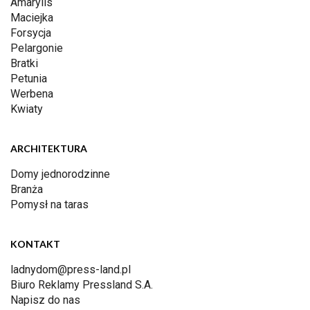
Amarylis
Maciejka
Forsycja
Pelargonie
Bratki
Petunia
Werbena
Kwiaty
ARCHITEKTURA
Domy jednorodzinne
Branża
Pomysł na taras
KONTAKT
ladnydom@press-land.pl
Biuro Reklamy Pressland S.A.
Napisz do nas