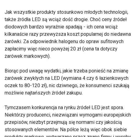
Jak wszystkie produkty stosunkowo młodych technologii,
także źródła LED są wciąż dość drogie. Choć ceny źródeł
diodowych bardzo wyraźnie spadają - ich cena wciąż
kilkanaście razy przewyższa koszt popularnej do niedawna
żarówki. Za odpowiednik halogenu do opraw sufitowych
zapłacimy więc nieco powyżej 20 zł (cena ta dotyczy
żarówek markowych).
Biorąc pod uwagę wydatki, jakie trzeba ponieść na zmianę
żarówek zwykłych na LED (wymiana 4 czy 6 łazienkowych
oczek to 80-120 zł), nic dziwnego, że konsumenci szukają
możliwie najtańszych źródeł zakupu.
Tymczasem konkurencja na rynku źródeł LED jest spora.
Niektórzy producenci, niezwiązani wymogami europejskich
przepisów, niezbyt przejmują się normami czy jakością
stosowanych elementów. Na półce leżą więc obok siebie
produkty markowe, wytwarzane przez znane firmy i wyroby