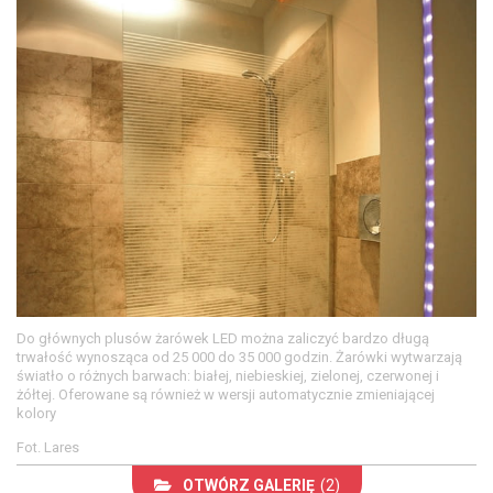
Do głównych plusów żarówek LED można zaliczyć bardzo długą
trwałość wynosząca od 25 000 do 35 000 godzin. Żarówki wytwarzają
światło o różnych barwach: białej, niebieskiej, zielonej, czerwonej i
żółtej. Oferowane są również w wersji automatycznie zmieniającej
kolory
Fot. Lares
OTWÓRZ GALERIĘ
(2)