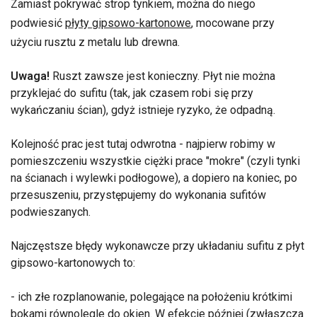
Zamiast pokrywać strop tynkiem, można do niego
podwiesić
płyty gipsowo-kartonowe
, mocowane przy
użyciu rusztu z metalu lub drewna.
Uwaga!
Ruszt zawsze jest konieczny. Płyt nie można
przyklejać do sufitu (tak, jak czasem robi się przy
wykańczaniu ścian), gdyż istnieje ryzyko, że odpadną.
Kolejność prac jest tutaj odwrotna - najpierw robimy w
pomieszczeniu wszystkie ciężki prace "mokre" (czyli tynki
na ścianach i wylewki podłogowe), a dopiero na koniec, po
przesuszeniu, przystępujemy do wykonania sufitów
podwieszanych.
Najczęstsze błędy wykonawcze przy układaniu sufitu z płyt
gipsowo-kartonowych to:
- ich złe rozplanowanie, polegające na położeniu krótkimi
bokami równolegle do okien. W efekcie później (zwłaszcza