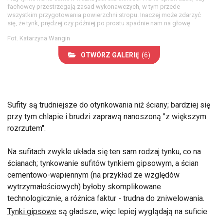
fachowcy przestrzegają zasad wykonawczych, w tym przede
wszystkim przygotowania powierzchni stropu. Inaczej może zdarzyć
się, że tynk, prędzej czy później po prostu spadnie nam na głowę
Fot. Katarzyna Wangin
OTWÓRZ GALERIĘ
(6)
Sufity są trudniejsze do otynkowania niż ściany; bardziej się
przy tym chlapie i brudzi zaprawą nanoszoną "z większym
rozrzutem".
Na sufitach zwykle układa się ten sam rodzaj tynku, co na
ścianach; tynkowanie sufitów tynkiem gipsowym, a ścian
cementowo-wapiennym (na przykład ze względów
wytrzymałościowych) byłoby skomplikowane
technologicznie, a różnica faktur - trudna do zniwelowania.
Tynki gipsowe
są gładsze, więc lepiej wyglądają na suficie