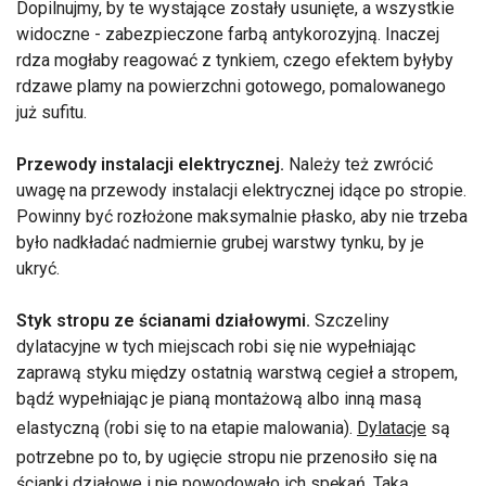
Dopilnujmy, by te wystające zostały usunięte, a wszystkie
widoczne - zabezpieczone farbą antykorozyjną. Inaczej
rdza mogłaby reagować z tynkiem, czego efektem byłyby
rdzawe plamy na powierzchni gotowego, pomalowanego
już sufitu.
Przewody instalacji elektrycznej.
Należy też zwrócić
uwagę na przewody instalacji elektrycznej idące po stropie.
Powinny być rozłożone maksymalnie płasko, aby nie trzeba
było nadkładać nadmiernie grubej warstwy tynku, by je
ukryć.
Styk stropu ze ścianami działowymi.
Szczeliny
dylatacyjne w tych miejscach robi się nie wypełniając
zaprawą styku między ostatnią warstwą cegieł a stropem,
bądź wypełniając je pianą montażową albo inną masą
elastyczną (robi się to na etapie malowania).
Dylatacje
są
potrzebne po to, by ugięcie stropu nie przenosiło się na
ścianki działowe i nie powodowało ich spękań. Taką