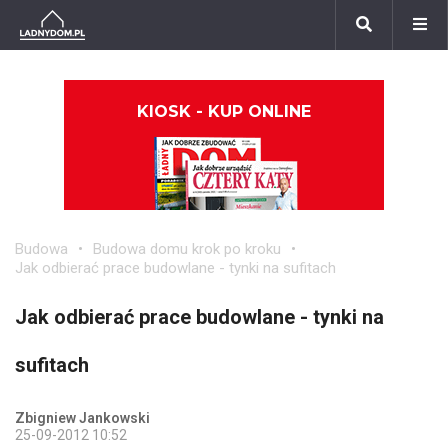
KIOSK - KUP ONLINE
Budowa
Budowa domu krok po kroku
Jak odbierać prace budowlane - tynki na sufitach
Jak odbierać prace budowlane - tynki na
sufitach
Zbigniew Jankowski
25-09-2012 10:52