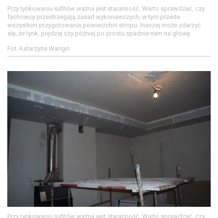
Przy tynkowaniu sufitów ważna jest staranność. Warto sprawdzać, czy
fachowcy przestrzegają zasad wykonawczych, w tym przede
wszystkim przygotowania powierzchni stropu. Inaczej może zdarzyć
się, że tynk, prędzej czy później po prostu spadnie nam na głowę
Fot. Katarzyna Wangin
Przy tynkowaniu sufitów ważna jest staranność. Warto sprawdzać, czy