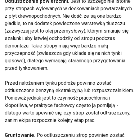
Odtłuszczenie powierzchni.
Jest to szczególnie istotne
przy stropach wylewanych w deskowaniach powtarzalnych
z płyt drewnopochodnych. Nie dość, że są one bardzo
gładkie, to na dodatek powleczone warstewką tłuszczu
(zazwyczaj jest to olej przemysłowy), którym smaruje się
szalunki, aby łatwiej odchodziły od stropu podczas
demontażu. Takie stropy mają więc bardzo małą
przyczepność (zwłaszcza gdy układa się na nich tynki
gipsowe), dlatego wymagają starannego przygotowania
przed tynkowaniem.
Przed nałożeniem tynku podłoże powinno zostać
odtłuszczone benzyną ekstrakcyjną lub rozpuszczalnikiem.
Ponieważ jednak jest to czynność pracochłonna i
kłopotliwa, w praktyce fachowcy często ją pomijają -
dlatego warto upewnić się, czy strop został odtłuszczony,
zanim ekipa rozpocznie kolejny etap prac.
Gruntowanie.
Po odtłuszczeniu strop powinien zostać