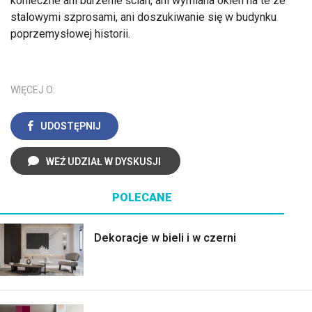
konieczne ani burzenie ścian, ani wymiana okien na te ze
stalowymi szprosami, ani doszukiwanie się w budynku
poprzemysłowej historii.
WIĘCEJ O:
UDOSTĘPNIJ
WEŹ UDZIAŁ W DYSKUSJI
POLECANE
Dekoracje w bieli i w czerni