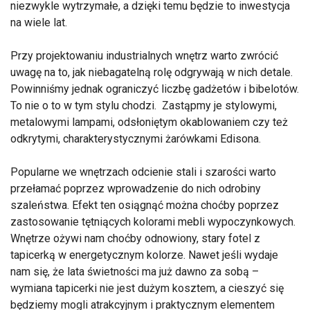
niezwykle wytrzymałe, a dzięki temu będzie to inwestycja
na wiele lat.
Przy projektowaniu industrialnych wnętrz warto zwrócić
uwagę na to, jak niebagatelną rolę odgrywają w nich detale.
Powinniśmy jednak ograniczyć liczbę gadżetów i bibelotów.
To nie o to w tym stylu chodzi. Zastąpmy je stylowymi,
metalowymi lampami, odsłoniętym okablowaniem czy też
odkrytymi, charakterystycznymi żarówkami Edisona.
Popularne we wnętrzach odcienie stali i szarości warto
przełamać poprzez wprowadzenie do nich odrobiny
szaleństwa. Efekt ten osiągnąć można choćby poprzez
zastosowanie tętniących kolorami mebli wypoczynkowych.
Wnętrze ożywi nam choćby odnowiony, stary fotel z
tapicerką w energetycznym kolorze. Nawet jeśli wydaje
nam się, że lata świetności ma już dawno za sobą –
wymiana tapicerki nie jest dużym kosztem, a cieszyć się
będziemy mogli atrakcyjnym i praktycznym elementem