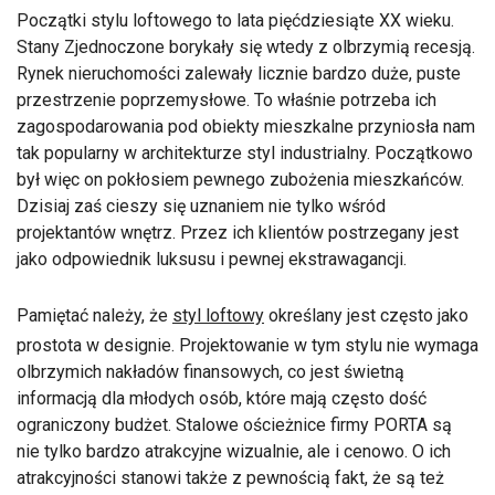
Początki stylu loftowego to lata pięćdziesiąte XX wieku.
Stany Zjednoczone borykały się wtedy z olbrzymią recesją.
Rynek nieruchomości zalewały licznie bardzo duże, puste
przestrzenie poprzemysłowe. To właśnie potrzeba ich
zagospodarowania pod obiekty mieszkalne przyniosła nam
tak popularny w architekturze styl industrialny. Początkowo
był więc on pokłosiem pewnego zubożenia mieszkańców.
Dzisiaj zaś cieszy się uznaniem nie tylko wśród
projektantów wnętrz. Przez ich klientów postrzegany jest
jako odpowiednik luksusu i pewnej ekstrawagancji.
Pamiętać należy, że
styl loftowy
określany jest często jako
prostota w designie. Projektowanie w tym stylu nie wymaga
olbrzymich nakładów finansowych, co jest świetną
informacją dla młodych osób, które mają często dość
ograniczony budżet. Stalowe ościeżnice firmy PORTA są
nie tylko bardzo atrakcyjne wizualnie, ale i cenowo. O ich
atrakcyjności stanowi także z pewnością fakt, że są też