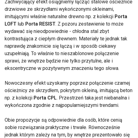
Zachwycający efekt osiągniemy łącząc stalowe ościeżnice
drzwiowe ze skrzydłami wykończonymi okleinami,
imitującymi właśnie naturalne drewno np. z kolekcji
Porta
LOFT
lub
Porta RESIST
. Z pozoru zestawienie to może
wydawać się nieodpowiednie - chłodna stal zbyt
kontrastująca z ciepłym drewnem. Materiały te jednak tak
naprawdę znakomicie się łączą i w sposób ciekawy
uzupełniają. To właśnie to nieszablonowe połączenie
sprawi, że wnętrze będzie nie tylko przytulne, ale i
ekscentryczne w pozytywnym znaczeniu tego słowa.
Nowoczesny efekt uzyskamy poprzez połączenie czarnej
ościeżnicy ze skrzydłem, pokrytym okleiną, imitującą beton
np. z kolekcji
Porta CPL
. Przestrzeń taka jest niebanalna i
wykończona zgodnie z najpopularniejszymi trendami.
Obie propozycje są odpowiednie dla osób, które cenią
sobie rozwiązania praktyczne i trwałe. Równocześnie
jednak którym zależy na tym, by wnętrze prezentowało się