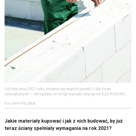
Od1stycznia 2021 roku zmienia się współczynnik U dla ścian
zewnętrznych – nie będzie on mógł wynieść więcej niż 0,20 W/(m²K)
Fot. H+H POLSKA
Jakie materiały kupować i jak z nich budować, by już
teraz ściany spełniały wymagania na rok 2021?