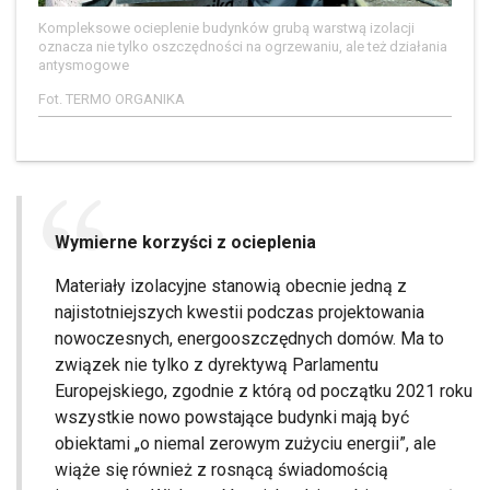
Kompleksowe ocieplenie budynków grubą warstwą izolacji
oznacza nie tylko oszczędności na ogrzewaniu, ale też działania
antysmogowe
Fot. TERMO ORGANIKA
Wymierne korzyści z ocieplenia
Materiały izolacyjne stanowią obecnie jedną z
najistotniejszych kwestii podczas projektowania
nowoczesnych, energooszczędnych domów. Ma to
związek nie tylko z dyrektywą Parlamentu
Europejskiego, zgodnie z którą od początku 2021 roku
wszystkie nowo powstające budynki mają być
obiektami „o niemal zerowym zużyciu energii”, ale
wiąże się również z rosnącą świadomością