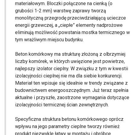
materiałowym. Bloczki połączone na cienką (o
grubości 1-2 mm) warstwę zaprawy tworzą
monolityczną przegrodę przeciwdziałającą ucieczce
energii grzewczej, a „ciepłe” elementy nadprożowe
eliminują możliwość powstania mostka termicznego w
tym wrażliwym miejscu budynku.
Beton komórkowy ma strukturę złożoną z olbrzymiej
liczby komórek, w których uwięzione jest powietrze,
najlepszy izolator cieplny. W związku z tym w kwestii
izolacyjności cieplnej nie ma dla siebie konkurencji.
Materiał ten wpisuje się idealnie w trendy związane z
budownictwem energooszczędnym. Już teraz spełnia
aktualne i przyszłe, zaostrzone wymagania dotyczące
izolacyjności termicznej ścian zewnętrznych.
Specyficzna struktura betonu komórkowego oprócz
wpływu na jego parametry cieplne tworzy również
produkt niezwykle łatwy w montażu i obróbce.