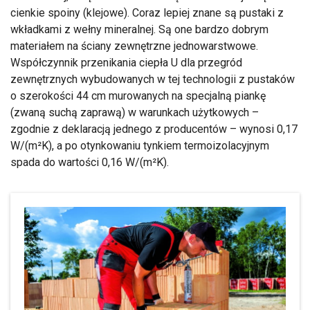
cienkie spoiny (klejowe). Coraz lepiej znane są pustaki z
wkładkami z wełny mineralnej. Są one bardzo dobrym
materiałem na ściany zewnętrzne jednowarstwowe.
Współczynnik przenikania ciepła U dla przegród
zewnętrznych wybudowanych w tej technologii z pustaków
o szerokości 44 cm murowanych na specjalną piankę
(zwaną suchą zaprawą) w warunkach użytkowych –
zgodnie z deklaracją jednego z producentów – wynosi 0,17
W/(m²K), a po otynkowaniu tynkiem termoizolacyjnym
spada do wartości 0,16 W/(m²K).