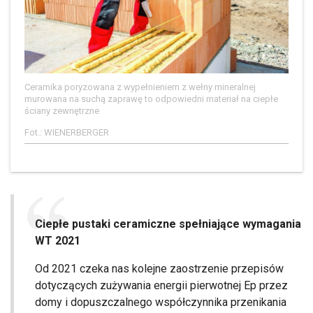
Ceramika poryzowana z wypełnieniem z wełny mineralnej
murowana na suchą zaprawę to odpowiedni materiał na ciepłe
ściany zewnętrzne
Fot.: WIENERBERGER
Ciepłe pustaki ceramiczne spełniające wymagania
WT 2021
Od 2021 czeka nas kolejne zaostrzenie przepisów
dotyczących zużywania energii pierwotnej Ep przez
domy i dopuszczalnego współczynnika przenikania