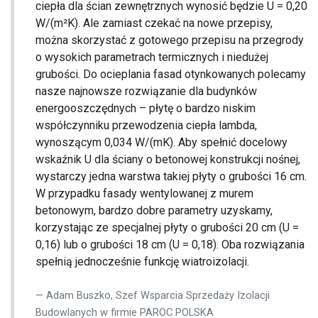
ciepła dla ścian zewnętrznych wynosić będzie U = 0,20
W/(m²K). Ale zamiast czekać na nowe przepisy,
można skorzystać z gotowego przepisu na przegrody
o wysokich parametrach termicznych i niedużej
grubości. Do ocieplania fasad otynkowanych polecamy
nasze najnowsze rozwiązanie dla budynków
energooszczędnych – płytę o bardzo niskim
współczynniku przewodzenia ciepła lambda,
wynoszącym 0,034 W/(mK). Aby spełnić docelowy
wskaźnik U dla ściany o betonowej konstrukcji nośnej,
wystarczy jedna warstwa takiej płyty o grubości 16 cm.
W przypadku fasady wentylowanej z murem
betonowym, bardzo dobre parametry uzyskamy,
korzystając ze specjalnej płyty o grubości 20 cm (U =
0,16) lub o grubości 18 cm (U = 0,18). Oba rozwiązania
spełnią jednocześnie funkcję wiatroizolacji.
Adam Buszko, Szef Wsparcia Sprzedaży Izolacji
Budowlanych w firmie PAROC POLSKA