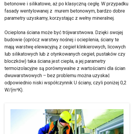
betonowe i silikatowe, aż po klasyczną cegłę. W przypadku
fasady wentylowanej z murem betonowym, bardzo dobre
parametry uzyskamy, korzystając z wełny mineralnej.
Ocieplona ściana może być trójwarstwowa. Dzięki swojej
budowie (oprócz warstwy nośnej i ocieplenia, ściany te
mają warstwę elewacyjną z cegieł klinkierowych, licowych
lub silikatowych lub z otynkowanych cegieł, pustaków czy
bloczków) taka ściana jest ciepła, a jej parametry
termoizolacyjne są porównywalne z wartościami dla ścian
dwuwarstwowych – bez problemu można uzyskać
odpowiednio niski współczynnik U ściany, czyli poniżej 0,2
W/(m²K).