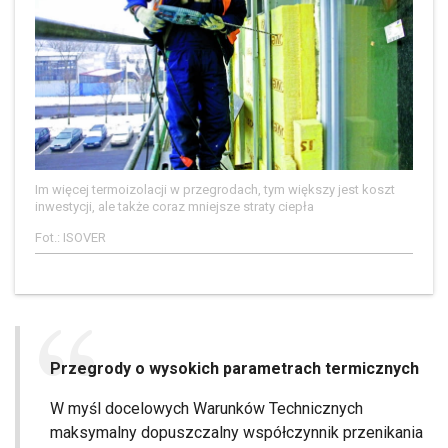
Im więcej termoizolacji w przegrodach, tym większy jest koszt
inwestycji, ale także coraz mniejsze straty ciepła
Fot.: ISOVER
Przegrody o wysokich parametrach termicznych
W myśl docelowych Warunków Technicznych
maksymalny dopuszczalny współczynnik przenikania