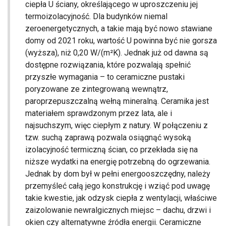
ciepła U ściany, określającego w uproszczeniu jej
termoizolacyjność. Dla budynków niemal
zeroenergetycznych, a takie mają być nowo stawiane
domy od 2021 roku, wartość U powinna być nie gorsza
(wyższa), niż 0,20 W/(m²K). Jednak już od dawna są
dostępne rozwiązania, które pozwalają spełnić
przyszłe wymagania – to ceramiczne pustaki
poryzowane ze zintegrowaną wewnątrz,
paroprzepuszczalną wełną mineralną. Ceramika jest
materiałem sprawdzonym przez lata, ale i
najsuchszym, więc ciepłym z natury. W połączeniu z
tzw. suchą zaprawą pozwala osiągnąć wysoką
izolacyjność termiczną ścian, co przekłada się na
niższe wydatki na energię potrzebną do ogrzewania.
Jednak by dom był w pełni energooszczędny, należy
przemyśleć całą jego konstrukcję i wziąć pod uwagę
takie kwestie, jak odzysk ciepła z wentylacji, właściwe
zaizolowanie newralgicznych miejsc – dachu, drzwi i
okien czy alternatywne źródła energii. Ceramiczne