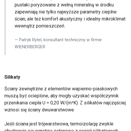
pustaki poryzowane z wełną mineralną w środku
zapewniają nie tylko najwyższe parametry cieplne
ścian, ale też komfort akustyczny i idealny mikroklimat
wewnątrz pomieszczeń.
Patryk Rytel, konsultant techniczny w firmie
WIENERBERGER
Silikaty
Ściany zewnętrzne z elementów wapienno-piaskowych
muszą być ocieplone, aby mogły uzyskać współczynnik
przenikania ciepła U = 0,20 W/(m²K). Z silikatów najczęściej
wznosi się ściany dwuwarstwowe.
Jeśli ściana jest trójwarstwowa, termoizolację zwykle
obudowuje się warstwą osłonową z cegieł silikatowych.