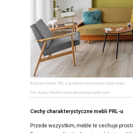
Kultowe meble: PRL w polskim wzornictwie użytkowym
Fot. Ayuko Studio/ www.dziurdziaprojekt.com
Cechy charakterystyczne mebli PRL-u
Przede wszystkim, meble te cechuje prosto