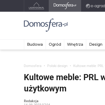
Budowa
Ogród
Wnętrza
Design
Domosfera
Polski design
Kultowe meble: PRL
Kultowe meble: PRL w
użytkowym
Redakcja