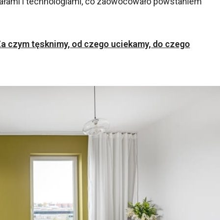
łami i technologiami, co zaowocowało powstaniem
a czym tęsknimy, od czego uciekamy, do czego