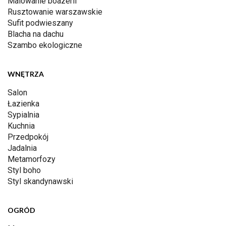
Malowanie boazerii
Rusztowanie warszawskie
Sufit podwieszany
Blacha na dachu
Szambo ekologiczne
WNĘTRZA
Salon
Łazienka
Sypialnia
Kuchnia
Przedpokój
Jadalnia
Metamorfozy
Styl boho
Styl skandynawski
OGRÓD