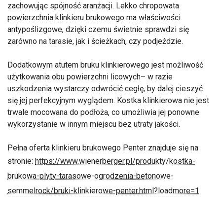
zachowując spójność aranżacji. Lekko chropowata
powierzchnia klinkieru brukowego ma właściwości
antypoślizgowe, dzięki czemu świetnie sprawdzi się
zarówno na tarasie, jak i ścieżkach, czy podjeździe.
Dodatkowym atutem bruku klinkierowego jest możliwość
użytkowania obu powierzchni licowych– w razie
uszkodzenia wystarczy odwrócić cegłę, by dalej cieszyć
się jej perfekcyjnym wyglądem. Kostka klinkierowa nie jest
trwale mocowana do podłoża, co umożliwia jej ponowne
wykorzystanie w innym miejscu bez utraty jakości.
Pełna oferta klinkieru brukowego Penter znajduje się na
stronie:
https://www.wienerberger.pl/produkty/kostka-
brukowa-plyty-tarasowe-ogrodzenia-betonowe-
semmelrock/bruki-klinkierowe-penter.html?loadmore=1