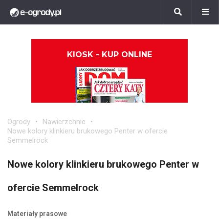
KIOSK - KUP ONLINE
Ogrody
Nawierzchnie
Nowe kolory klinkieru brukowego Penter w ofercie
Semmelrock
Nowe kolory klinkieru brukowego Penter w
ofercie Semmelrock
Materiały prasowe