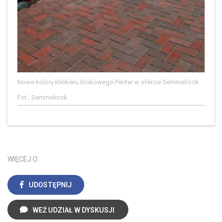
Nowe kolory klinkieru brukowego Penter w ofercie Semmelrock
Fot.: Semmelrock
WIĘCEJ O:
UDOSTĘPNIJ
WEŹ UDZIAŁ W DYSKUSJI