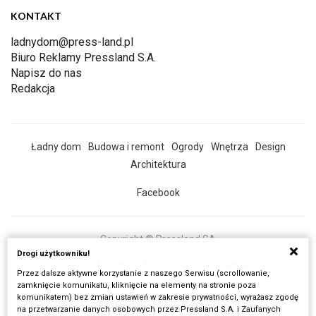
KONTAKT
ladnydom@press-land.pl
Biuro Reklamy Pressland S.A.
Napisz do nas
Redakcja
Ładny dom
Budowa i remont
Ogrody
Wnętrza
Design
Architektura
Facebook
Copyright © Pressland SA
Drogi użytkowniku!
O Nas
Reklama
Prywatność
Regulamin
Przez dalsze aktywne korzystanie z naszego Serwisu (scrollowanie,
Wszystkie artykuły
zamknięcie komunikatu, kliknięcie na elementy na stronie poza
komunikatem) bez zmian ustawień w zakresie prywatności, wyrażasz zgodę
Realizacja:
Fancybox.pl
na przetwarzanie danych osobowych przez Pressland S.A. i Zaufanych