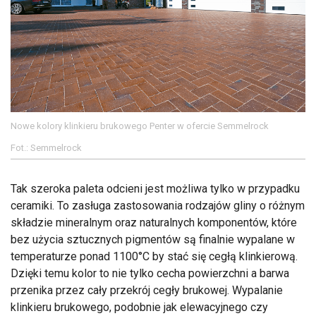
Nowe kolory klinkieru brukowego Penter w ofercie Semmelrock
Fot.: Semmelrock
Tak szeroka paleta odcieni jest możliwa tylko w przypadku
ceramiki. To zasługa zastosowania rodzajów gliny o różnym
składzie mineralnym oraz naturalnych komponentów, które
bez użycia sztucznych pigmentów są finalnie wypalane w
temperaturze ponad 1100°C by stać się cegłą klinkierową.
Dzięki temu kolor to nie tylko cecha powierzchni a barwa
przenika przez cały przekrój cegły brukowej. Wypalanie
klinkieru brukowego, podobnie jak elewacyjnego czy