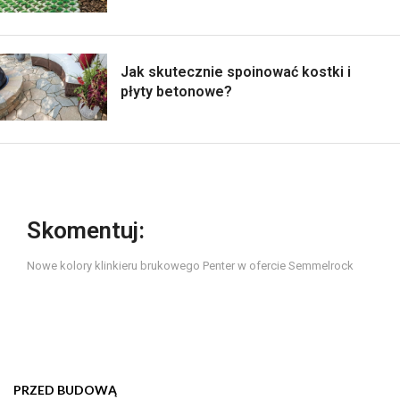
Jak skutecznie spoinować kostki i
płyty betonowe?
Skomentuj:
Nowe kolory klinkieru brukowego Penter w ofercie Semmelrock
PRZED BUDOWĄ