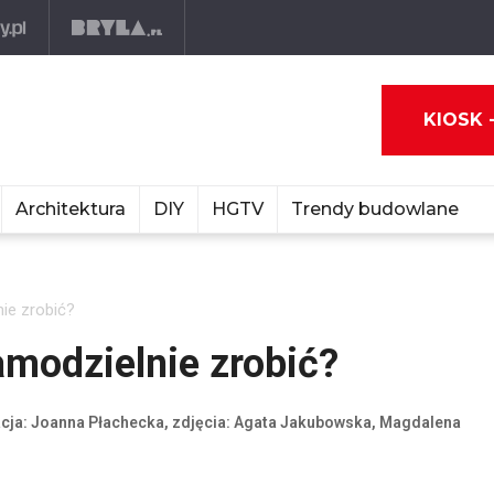
KIOSK 
Architektura
DIY
HGTV
Trendy budowlane
nie zrobić?
amodzielnie zrobić?
acja: Joanna Płachecka, zdjęcia: Agata Jakubowska, Magdalena