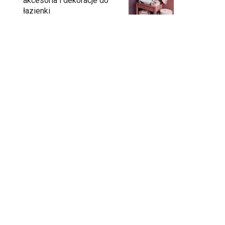
akcesoria i dekoracje do
łazienki
Umywalka na konsoli – eleganckie
rozwiązanie do łazienki
Łazienka bez ograniczeń. Jak innowacyjna
toaleta otwiera nowe możliwości
aranżacji?
Umywalka dopasowana do łazienki
Łazienka z oknem - jak ją urządzić?
Łazienka perfekcyjnie zaplanowana