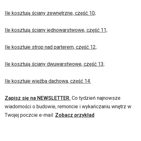
Ile kosztują ściany zewnętrzne, część 10;
Ile kosztują ściany jednowarstwowe, część 11;
Ile kosztuje strop nad parterem, część 12;
Ile kosztują ściany dwuwarstwowe, część 13;
Ile kosztuje więźba dachowa, część 14.
Zapisz się na NEWSLETTER.
Co tydzień najnowsze
wiadomości o budowie, remoncie i wykańczaniu wnętrz w
Twojej poczcie e-mail:
Zobacz przykład