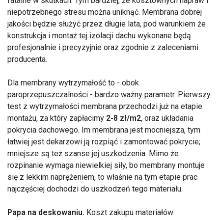
fatalne w skutkach. Tym bardziej, że kosztownych napraw i
niepotrzebnego stresu można uniknąć. Membrana dobrej
jakości będzie służyć przez długie lata, pod warunkiem że
konstrukcja i montaż tej izolacji dachu wykonane będą
profesjonalnie i precyzyjnie oraz zgodnie z zaleceniami
producenta.
Dla membrany wytrzymałość to - obok
paroprzepuszczalności - bardzo ważny parametr. Pierwszy
test z wytrzymałości membrana przechodzi już na etapie
montażu, za który zapłacimy
2-8 zł/m2
, oraz układania
pokrycia dachowego. Im membrana jest mocniejsza, tym
łatwiej jest dekarzowi ją rozpiąć i zamontować pokrycie;
mniejsze są też szanse jej uszkodzenia. Mimo że
rozpinanie wymaga niewielkiej siły, bo membrany montuje
się z lekkim naprężeniem, to właśnie na tym etapie prac
najczęściej dochodzi do uszkodzeń tego materiału.
Papa na deskowaniu.
Koszt zakupu materiałów