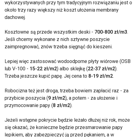
wykorzystywanych przy tym tradycyjnym rozwiązaniu jest o
około trzy razy większy niż koszt ułożenia membrany
dachowej.
Kosztowne są przede wszystkim deski -
700-800 zł/m3
.
Jeśli chcemy wykonane z nich sztywne poszycie
zaimpregnować, znów trzeba sięgnąć do kieszeni.
Lepiej więc zastosować wodoodporne płyty wiórowe (OSB
lub V-100 -
15-22 zł/m2
) albo sklejkę (
22-37 zł/m2
).
Trzeba jeszcze kupić papę. Jej cena to
8-19 zł/m2
.
Robocizna też jest droga, trzeba bowiem zapłacić raz - za
przybicie poszycia (
9 zł/m2
), a potem - za ułożenie i
przymocowanie papy (
8 zł/m2
).
Jeżeli wstępne pokrycie będzie leżało dłużej niż rok, może
się okazać, że konieczne będzie przesmarowanie papy
lepikiem, aby zabezpieczyć ją przed pękaniem, a w