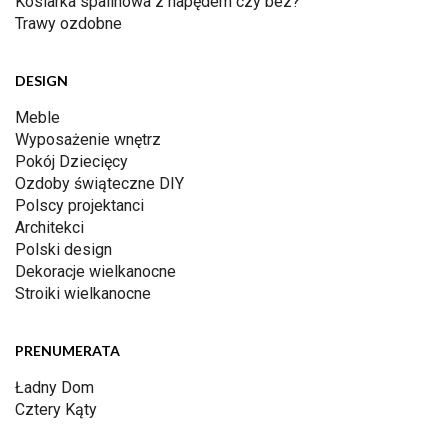
Kosiarka spalinowa z napędem czy bez?
Trawy ozdobne
DESIGN
Meble
Wyposażenie wnętrz
Pokój Dziecięcy
Ozdoby świąteczne DIY
Polscy projektanci
Architekci
Polski design
Dekoracje wielkanocne
Stroiki wielkanocne
PRENUMERATA
Ładny Dom
Cztery Kąty