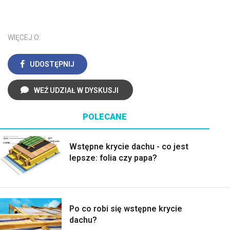
WIĘCEJ O:
UDOSTĘPNIJ
WEŹ UDZIAŁ W DYSKUSJI
POLECANE
Wstępne krycie dachu - co jest
lepsze: folia czy papa?
Po co robi się wstępne krycie
dachu?