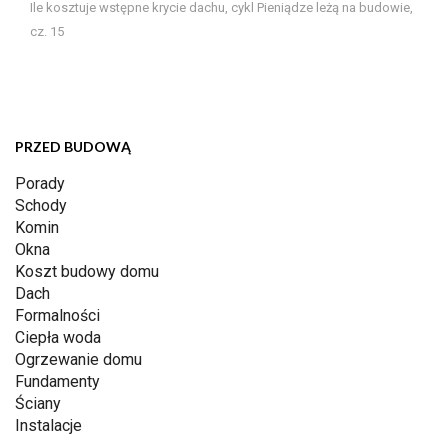
Ile kosztuje wstępne krycie dachu, cykl Pieniądze leżą na budowie,
cz. 15
PRZED BUDOWĄ
Porady
Schody
Komin
Okna
Koszt budowy domu
Dach
Formalności
Ciepła woda
Ogrzewanie domu
Fundamenty
Ściany
Instalacje