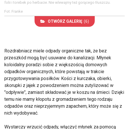
folii i torebek po herbacie. Nie wlewajmy też gorącego tłuszczu.
Fot. Franke
OTWÓRZ GALERIĘ
(6)
Rozdrabniacz miele odpady organiczne tak, że bez
przeszkód mogą być usuwane do kanalizacji. Młynek
koloidalny poradzi sobie z większością domowych
odpadków organicznych, które powstają w trakcie
przygotowywania posiłków. Kości z kurczaka, obierki,
skorupki z jajek z powodzeniem można zutylizować w
"odpływie", zamiast składować je w koszu na śmieci. Dzięki
temu nie mamy kłopotu z gromadzeniem tego rodzaju
odpadów oraz nieprzyjemnym zapachem, który może się z
nich wydobywać.
Wystarczy wrzucić odpady, włączyć młynek za pomocą