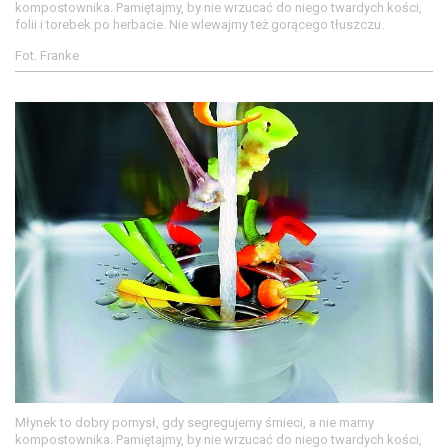
kompostownika. Pamiętajmy, by nie wrzucać do niego twardych kości,
folii i torebek po herbacie. Nie wlewajmy też gorącego tłuszczu.
Fot. Franke
Młynek to dobry pomysł, gdy segregujemy śmieci, a nie mamy
kompostownika. Pamiętajmy, by nie wrzucać do niego twardych kości,