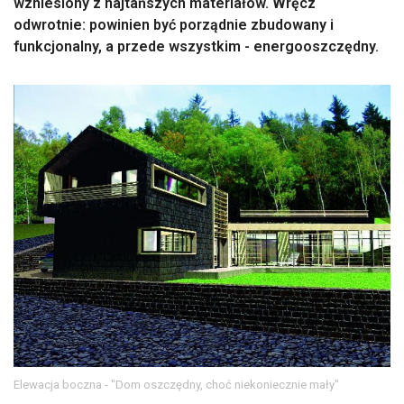
wzniesiony z najtańszych materiałów. Wręcz
odwrotnie: powinien być porządnie zbudowany i
funkcjonalny, a przede wszystkim - energooszczędny.
Elewacja boczna - "Dom oszczędny, choć niekoniecznie mały"