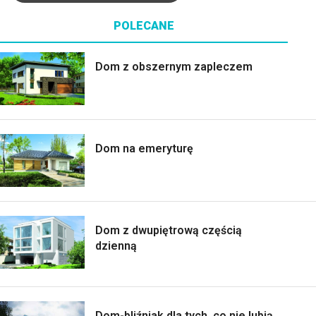
POLECANE
Dom z obszernym zapleczem
Dom na emeryturę
Dom z dwupiętrową częścią
dzienną
Dom-bliźniak dla tych, co nie lubią