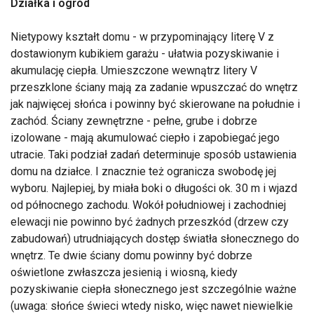
Działka i ogród
Nietypowy kształt domu - w przypominający literę V z
dostawionym kubikiem garażu - ułatwia pozyskiwanie i
akumulację ciepła. Umieszczone wewnątrz litery V
przeszklone ściany mają za zadanie wpuszczać do wnętrz
jak najwięcej słońca i powinny być skierowane na południe i
zachód. Ściany zewnętrzne - pełne, grube i dobrze
izolowane - mają akumulować ciepło i zapobiegać jego
utracie. Taki podział zadań determinuje sposób ustawienia
domu na działce. I znacznie też ogranicza swobodę jej
wyboru. Najlepiej, by miała boki o długości ok. 30 m i wjazd
od północnego zachodu. Wokół południowej i zachodniej
elewacji nie powinno być żadnych przeszkód (drzew czy
zabudowań) utrudniających dostęp światła słonecznego do
wnętrz. Te dwie ściany domu powinny być dobrze
oświetlone zwłaszcza jesienią i wiosną, kiedy
pozyskiwanie ciepła słonecznego jest szczególnie ważne
(uwaga: słońce świeci wtedy nisko, więc nawet niewielkie