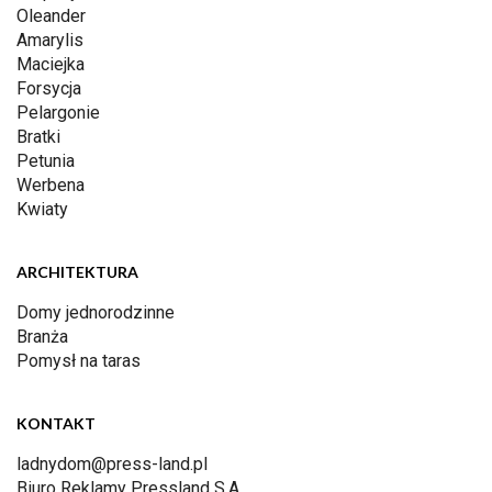
Oleander
Amarylis
Maciejka
Forsycja
Pelargonie
Bratki
Petunia
Werbena
Kwiaty
ARCHITEKTURA
Domy jednorodzinne
Branża
Pomysł na taras
KONTAKT
ladnydom@press-land.pl
Biuro Reklamy Pressland S.A.